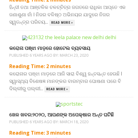
ହିନ୍ଦୀ ତଥା ଆଞ୍ଚଳିକ ଚଳଚ୍ଚିତ୍ର ଜଗତରେ ରାଧିକା ଆପ୍ତେ ଏକ
ଜଣାଶୁଣା ନାଁ l ନିଜର ବଳିଷ୍ଠ ଅଭିନୟର ଯାଦୁରେ ନିଜର
ସ୍ୱତନ୍ତ୍ର ପରିଚୟ...
READ MORE »
କରୋନା ପଞ୍ଝା ମାଡ଼ରେ ହୋଟେଲ ବ୍ୟବସାୟ
PUBLISHED 6 YEARS AGO BY:
MARCH 23, 2020
Reading Time:
2
minutes
କରୋନାର ପଞ୍ଝା ମାଡ଼ରେ ଆଜି ସାରା ବିଶ୍ୱ ହନ୍ତସନ୍ତ ହେଉଛି l
ସ୍ୱାସ୍ଥ୍ୟ ବିଶେଷଜ୍ଞ ମାନଙ୍କର ବାରମ୍ବାର ଘୋଷଣା ପରେ ବି
ଦିଲ୍ଲୀରୁ ପଲ୍ଲୀ...
READ MORE »
ଖେଳ ଖବର:୨୦୨୦, ଆପଣଙ୍କ ଅପେକ୍ଷାର ଅନ୍ତ ଘଟିଛି
PUBLISHED 6 YEARS AGO BY:
MARCH 18, 2020
Reading Time:
3
minutes