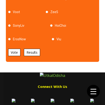
Voot
Zee5
SonyLiv
HoiChoi
ErosNow
Viu
Vote
Results
Connect With Us