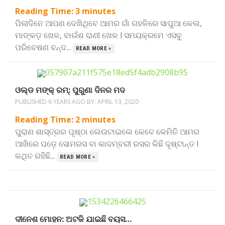
Reading Time:
3
minutes
ପିଲାଦିନେ ଆପଣ ଦେଖିଥିବେ ଆମର ଗାଁ ଗହଳିରେ ସାପୁଆ କେଳା,
ମାଙ୍କଡ଼ ଖେଳ, ବାଉଁଶ ରାଣୀ ଖେଳ l ସମୟକ୍ରମେ ଏସବୁ
ପରିବେଷଣ ବନ୍ଦ...
READ MORE »
ଓଲ୍ଡ ମଙ୍କ୍ ରମ୍: ପୁରୁଣା ଦିନର ମଦ
PUBLISHED 6 YEARS AGO BY:
APRIL 13, 2020
Reading Time:
2
minutes
ପୁରାଣ ଶାସ୍ତ୍ରର ପୃଷ୍ଠା ଲେଉଟାଇଲେ କେବେ କେମିତି ଆମର
ଆଖିରେ ପଡ଼େ ସୋମରସ ବା କାଦମ୍ବରୀ ରସର କିଛି ଦୃଷ୍ଟାନ୍ତ l
କଥିତ ରହିଛି...
READ MORE »
ଦୀନେଶ ମୋହନ: ଅଟକି ଯାଇଛି ବୟସ…