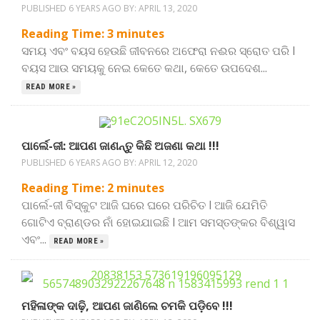
PUBLISHED 6 YEARS AGO BY:
APRIL 13, 2020
Reading Time:
3
minutes
ସମୟ ଏବଂ ବୟସ ହେଉଛି ଜୀବନରେ ଅଫେରା ନଈର ସ୍ରୋତ ପରି l
ବୟସ ଆଉ ସମୟକୁ ନେଇ କେତେ କଥା, କେତେ ଉପଦେଶ...
READ MORE »
ପାର୍ଲେ-ଜୀ: ଆପଣ ଜାଣନ୍ତୁ କିଛି ଅଜଣା କଥା !!!
PUBLISHED 6 YEARS AGO BY:
APRIL 12, 2020
Reading Time:
2
minutes
ପାର୍ଲେ-ଜୀ ବିସ୍କୁଟ ଆଜି ଘରେ ଘରେ ପରିଚିତ l ଆଜି ଯେମିତି
ଗୋଟିଏ ବ୍ରାଣ୍ଡର ନାଁ ହୋଇଯାଇଛି l ଆମ ସମସ୍ତଙ୍କର ବିଶ୍ୱାସ
ଏବଂ...
READ MORE »
ମହିଳାଙ୍କ ଦାଢ଼ି, ଆପଣ ଜାଣିଲେ ଚମକି ପଡ଼ିବେ !!!