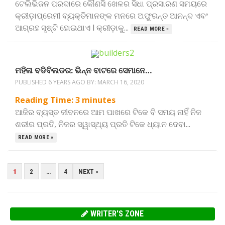
ଟେଲିଭିଜନ ପରଦାରେ କୌଣସି ଖେଳର ସିଧା ପ୍ରସାରଣ ସମୟରେ
କ୍ରୀଡ଼ାପ୍ରେମୀ ବ୍ୟକ୍ତିମାନଙ୍କ ମନରେ ଅଫୁରନ୍ତ ଆନନ୍ଦ ଏବଂ
ଆଗ୍ରହ ସୃଷ୍ଟି ହୋଇଥାଏ l କ୍ରୀଡ଼ାକୁ...
READ MORE »
ମହିଳା ବଡିବିଲଡର: ଭିନ୍ନ ବାଟରେ ସେମାନେ…
PUBLISHED 6 YEARS AGO BY:
MARCH 16, 2020
Reading Time:
3
minutes
ଆଜିର ବ୍ୟସ୍ତ ଜୀବନରେ ଆମ ପାଖରେ ଟିକେ ବି ସମୟ ନାହିଁ ନିଜ
ଶରୀର ପ୍ରତି, ନିଜର ସ୍ୱାସ୍ଥ୍ୟ ପ୍ରତି ଟିକେ ଧ୍ୟାନ ଦେବା...
READ MORE »
POSTS
1
2
…
4
NEXT »
PAGINATION
WRITER'S ZONE