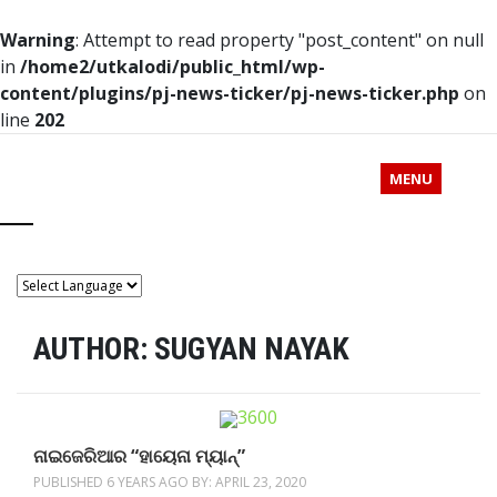
Warning
: Attempt to read property "post_content" on null
in
/home2/utkalodi/public_html/wp-
content/plugins/pj-news-ticker/pj-news-ticker.php
on
line
202
MENU
AUTHOR:
SUGYAN NAYAK
ନାଇଜେରିଆର “ହାୟେନା ମ୍ୟାନ୍”
PUBLISHED 6 YEARS AGO BY:
APRIL 23, 2020