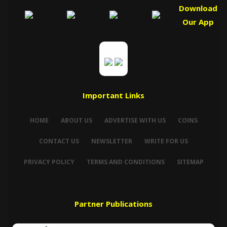
Download
Our App
Important Links
HOME
ABOUT US
ADVERTISE WITH US
COINS
CONTACT US
NEWSLETTER
WRITE FOR US
PRIVACY POLICY
TERMS AND CONDITIONS
SITEMAP
Partner Publications