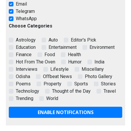
Email
Telegram
WhatsApp
Choose Categories
Astrology
Auto
Editor's Pick
Education
Entertainment
Environment
Finance
Food
Health
Hot From The Oven
Humor
India
Interviews
Lifestyle
Miscellany
Odisha
Offbeat News
Photo Gallery
Poems
Property
Sports
Stories
Technology
Thought of the Day
Travel
Trending
World
ENABLE NOTIFICATIONS