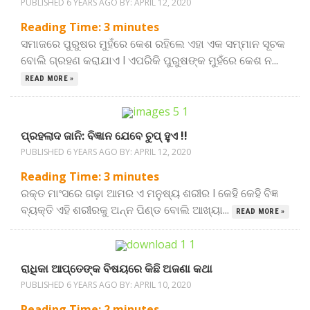
PUBLISHED 6 YEARS AGO BY:
APRIL 12, 2020
Reading Time:
3
minutes
ସମାଜରେ ପୁରୁଷର ମୁହଁରେ କେଶ ରହିଲେ ଏହା ଏକ ସମ୍ମାନ ସୂଚକ
ବୋଲି ଗ୍ରହଣ କରାଯାଏ l ଏପରିକି ପୁରୁଷଙ୍କ ମୁହଁରେ କେଶ ନ...
READ MORE »
ପ୍ରହଲାଦ ଜାନି: ବିଜ୍ଞାନ ଯେବେ ଚୁପ୍ ହୁଏ !!
PUBLISHED 6 YEARS AGO BY:
APRIL 12, 2020
Reading Time:
3
minutes
ରକ୍ତ ମାଂସରେ ଗଢ଼ା ଆମର ଏ ମନୁଷ୍ୟ ଶରୀର l କେହି କେହି ବିଜ୍ଞ
ବ୍ୟକ୍ତି ଏହି ଶରୀରକୁ ଅନ୍ନ ପିଣ୍ଡ ବୋଲି ଆଖ୍ୟା...
READ MORE »
ରାଧିକା ଆପ୍ତେଙ୍କ ବିଷୟରେ କିଛି ଅଜଣା କଥା
PUBLISHED 6 YEARS AGO BY:
APRIL 10, 2020
Reading Time:
2
minutes