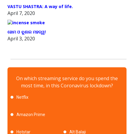
VASTU SHASTRA: A way of life.
April 7, 2020
ହୋମ ଓ ଝୁଣାର ମହତ୍ୱ!
April 3, 2020
On which streaming service do you spend the
most time, in this Coronavirus lockdown?
Netflix
Amazon Prime
Hotstar
Alt Balaji