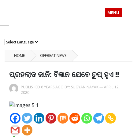
MENU
HOME
OFFBEAT NEWS
ପ୍ରହଲାଦ ଜାନି: ବିଜ୍ଞାନ ଯେବେ ଚୁପ୍ ହୁଏ !!
PUBLISHED 6 YEARS AGO BY:
SUGYAN NAYAK
—
APRIL 12,
2020