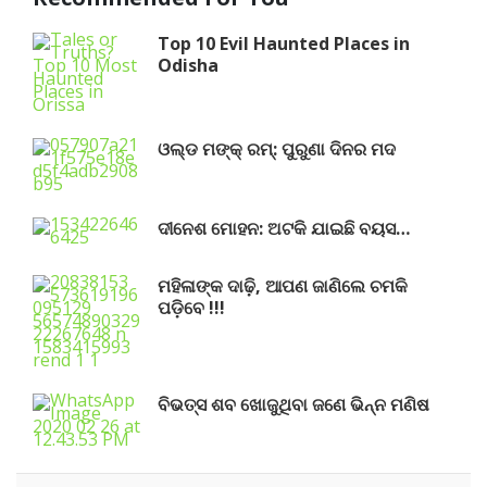
Top 10 Evil Haunted Places in
Odisha
ଓଲ୍ଡ ମଙ୍କ୍ ରମ୍: ପୁରୁଣା ଦିନର ମଦ
ଦୀନେଶ ମୋହନ: ଅଟକି ଯାଇଛି ବୟସ…
ମହିଳାଙ୍କ ଦାଢ଼ି, ଆପଣ ଜାଣିଲେ ଚମକି
ପଡ଼ିବେ !!!
ବିଭତ୍ସ ଶବ ଖୋଜୁଥିବା ଜଣେ ଭିନ୍ନ ମଣିଷ