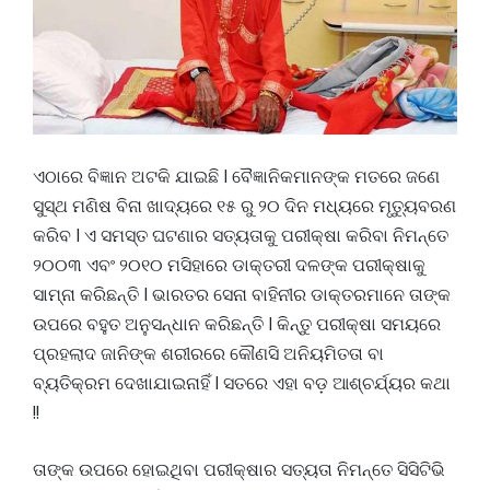
ଏଠାରେ ବିଜ୍ଞାନ ଅଟକି ଯାଇଛି l ବୈଜ୍ଞାନିକମାନଙ୍କ ମତରେ ଜଣେ
ସୁସ୍ଥ ମଣିଷ ବିନା ଖାଦ୍ୟରେ ୧୫ ରୁ ୨୦ ଦିନ ମଧ୍ୟରେ ମୃତ୍ୟୁବରଣ
କରିବ l ଏ ସମସ୍ତ ଘଟଣାର ସତ୍ୟତାକୁ ପରୀକ୍ଷା କରିବା ନିମନ୍ତେ
୨୦୦୩ ଏବଂ ୨୦୧୦ ମସିହାରେ ଡାକ୍ତରୀ ଦଳଙ୍କ ପରୀକ୍ଷାକୁ
ସାମ୍ନା କରିଛନ୍ତି l ଭାରତର ସେନା ବାହିନୀର ଡାକ୍ତରମାନେ ତାଙ୍କ
ଉପରେ ବହୁତ ଅନୁସନ୍ଧାନ କରିଛନ୍ତି l କିନ୍ତୁ ପରୀକ୍ଷା ସମୟରେ
ପ୍ରହଲାଦ ଜାନିଙ୍କ ଶରୀରରେ କୌଣସି ଅନିୟମିତତା ବା
ବ୍ୟତିକ୍ରମ ଦେଖାଯାଇନାହିଁ l ସତରେ ଏହା ବଡ଼ ଆଶ୍ଚର୍ଯ୍ୟର କଥା
!!
ତାଙ୍କ ଉପରେ ହୋଇଥିବା ପରୀକ୍ଷାର ସତ୍ୟତା ନିମନ୍ତେ ସିସିଟିଭି