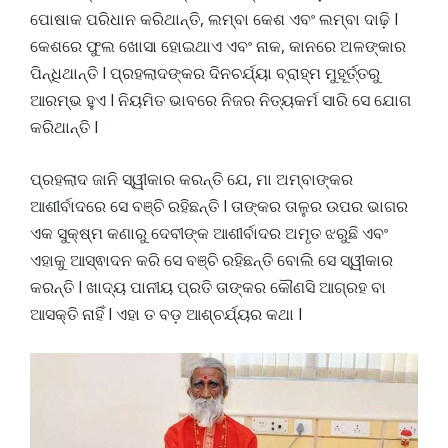
ପୋଷାକ ପରିଧାନ କରିଥାନ୍ତି, ଲମ୍ବା କେଶ ଏବଂ ଲମ୍ବା ଦାଢ଼ି l
କେଶରେ ଫୁଲ ଖୋସା ହୋଇଥାଏ ଏବଂ ନାକ, କାନରେ ଅଳଙ୍କାର
ପିନ୍ଧିଥାନ୍ତି l ପ୍ରହଲାଦଙ୍କର ଦିନଚର୍ଯ୍ୟା ବ୍ରାହ୍ମ ମୁହୂର୍ତ୍ତରୁ
ଆରମ୍ଭ ହୁଏ l ନିୟମିତ ଭାବରେ ନିଜର ନିତ୍ୟକର୍ମ ସାରି ସେ ଯୋଗ
କରିଥାନ୍ତି l
ପ୍ରହଲାଦ ଜାନି ସ୍ୱୀକାର କରନ୍ତି ଯେ, ମା ଅମ୍ବାଙ୍କର
ଆଶୀର୍ବାଦରେ ସେ ବଞ୍ଚି ରହିଛନ୍ତି l ତାଙ୍କର ତାଳୁର ଉପର ଭାଗର
ଏକ ସୁକ୍ଷ୍ମ କଣାରୁ ଦେବୀଙ୍କ ଆଶୀର୍ବାଦର ଅମୃତ ଝରୁଛି ଏବଂ
ଏହାକୁ ଆସ୍ଵାଦନ କରି ସେ ବଞ୍ଚି ରହିଛନ୍ତି ବୋଲି ସେ ସ୍ୱୀକାର
କରନ୍ତି l ଖାଦ୍ୟ ପାନୀୟ ପ୍ରତି ତାଙ୍କର କୌଣସି ଆଗ୍ରହ ବା
ଆସକ୍ତି ନାହିଁ l ଏହା ତ ବଡ଼ ଆଶ୍ଚର୍ଯ୍ୟର କଥା l