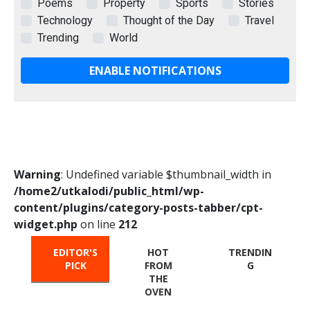
Poems
Property
Sports
Stories
Technology
Thought of the Day
Travel
Trending
World
ENABLE NOTIFICATIONS
Warning
: Undefined variable $thumbnail_width in
/home2/utkalodi/public_html/wp-
content/plugins/category-posts-tabber/cpt-
widget.php
on line
212
EDITOR'S
HOT
TRENDIN
PICK
FROM
G
THE
OVEN