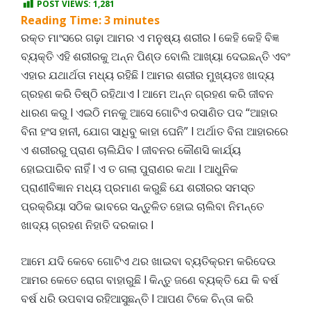
POST VIEWS:
1,281
Reading Time:
3
minutes
ରକ୍ତ ମାଂସରେ ଗଢ଼ା ଆମର ଏ ମନୁଷ୍ୟ ଶରୀର l କେହି କେହି ବିଜ୍ଞ
ବ୍ୟକ୍ତି ଏହି ଶରୀରକୁ ଅନ୍ନ ପିଣ୍ଡ ବୋଲି ଆଖ୍ୟା ଦେଇଛନ୍ତି ଏବଂ
ଏହାର ଯଥାର୍ଥତା ମଧ୍ୟ ରହିଛି l ଆମର ଶରୀର ମୁଖ୍ୟତଃ ଖାଦ୍ୟ
ଗ୍ରହଣ କରି ତିଷ୍ଠି ରହିଥାଏ l ଆମେ ଅନ୍ନ ଗ୍ରହଣ କରି ଜୀବନ
ଧାରଣ କରୁ l ଏଇଠି ମନକୁ ଆସେ ଗୋଟିଏ ରସାଣିତ ପଦ “ଆହାର
ବିନା ହଂସ ହାନୀ, ଯୋଗ ସାଧିବୁ କାହା ଘେନି” l ଅର୍ଥାତ ବିନା ଆହାରରେ
ଏ ଶରୀରରୁ ପ୍ରାଣ ଚାଲିଯିବ l ଜୀବନର କୌଣସି କାର୍ଯ୍ୟ
ହୋଇପାରିବ ନାହିଁ l ଏ ତ ଗଲା ପୁରାଣର କଥା l ଆଧୁନିକ
ପ୍ରାଣୀବିଜ୍ଞାନ ମଧ୍ୟ ପ୍ରମାଣ କରୁଛି ଯେ ଶରୀରର ସମସ୍ତ
ପ୍ରକ୍ରିୟା ସଠିକ ଭାବରେ ସନ୍ତୁଳିତ ହୋଇ ଚାଲିବା ନିମନ୍ତେ
ଖାଦ୍ୟ ଗ୍ରହଣ ନିହାତି ଦରକାର l
ଆମେ ଯଦି କେବେ ଗୋଟିଏ ଥର ଖାଇବା ବ୍ୟତିକ୍ରମ କରିଦେଉ
ଆମର କେତେ ରୋଗ ବାହାରୁଛି l କିନ୍ତୁ ଜଣେ ବ୍ୟକ୍ତି ଯେ କି ବର୍ଷ
ବର୍ଷ ଧରି ଉପବାସ ରହିଆସୁଛନ୍ତି l ଆପଣ ଟିକେ ଚିନ୍ତା କରି