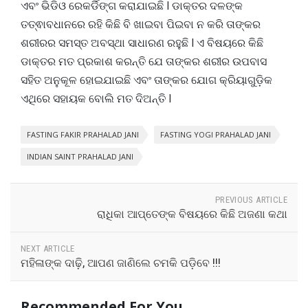
ଏବଂ ଭିଡିଓ ରେକର୍ଡିଙ୍ଗ କରାଯାଇଛି l ଡାକ୍ତର ଦଳଙ୍କ
ତତ୍ଵାବଧାନରେ ରହି କିଛି ବି ଖାଇବା ପିଇବା ନ କରି ତାଙ୍କର
ଶରୀରର ସମସ୍ତ ଅବସ୍ଥା ସାଧାରଣ ରହୁଛି l ଏ ବିଷୟରେ କିଛି
ଡାକ୍ତର ମତ ପ୍ରକାଶ କରନ୍ତି ଯେ ତାଙ୍କର ଶରୀର ଉପବାସ
ସହିତ ଅନୁକୂଳ ହୋଇଯାଇଛି ଏବଂ ତାଙ୍କର ଯୋଗ କ୍ରିୟାଗୁଡ଼ିକ
ଏଥିରେ ସହାୟକ ବୋଲି ମତ ଦିଅନ୍ତି l
FASTING FAKIR PRAHALAD JANI
FASTING YOGI PRAHALAD JANI
INDIAN SAINT PRAHALAD JANI
PREVIOUS ARTICLE
ରାଧିକା ଆପ୍ତେଙ୍କ ବିଷୟରେ କିଛି ଅଜଣା କଥା
NEXT ARTICLE
ମହିଳାଙ୍କ ଦାଢ଼ି, ଆପଣ ଜାଣିଲେ ଚମକି ପଡ଼ିବେ !!!
Recommended For You