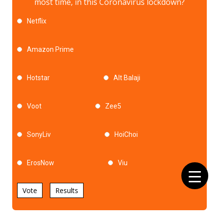
most time, in this Coronavirus lockdown?
Netflix
Amazon Prime
Hotstar
Alt Balaji
Voot
Zee5
SonyLiv
HoiChoi
ErosNow
Viu
Vote
Results