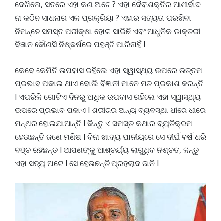
ଦେଖିଲେ, ସତରେ ଏହା କଣ ଅଟେ ? ଏହା ଦୈବୀଶକ୍ତିର ଆଶୀର୍ବାଦ
ନା କଠିନ ସାଧନାର ଏକ ପ୍ରକ୍ରିୟା ? ଏହାର ସତ୍ୟତା ପରଖିବା
ନିମନ୍ତେ ସମସ୍ତ ପରୀକ୍ଷା ହୋଇ ସାରିଛି ଏବଂ ଆଧୁନିକ ଡାକ୍ତରୀ
ବିଜ୍ଞାନ କୌଣସି ନିଷ୍କର୍ଷରେ ପହଞ୍ଚି ପାରିନାହିଁ l
କେବେ କେମିତି ଉପବାସ ରହିଲେ ଏହା ସ୍ୱାସ୍ଥ୍ୟ ଉପରେ ଉତ୍ତମ
ପ୍ରଭାବ ପକାଇ ଥାଏ ବୋଲି ବିଜ୍ଞାନୀ ମାନେ ମତ ପ୍ରକାଶ କରନ୍ତି
l ଏପରିକି ଗୋଟିଏ ଦିନରୁ ଅଧିକ ଉପବାସ ରହିଲେ ଏହା ସ୍ୱାସ୍ଥ୍ୟ
ଉପରେ ପ୍ରଭାବ ପକାଏ l ଶରୀରର ଅନ୍ୟ ବ୍ୟବସ୍ଥା ଧୀରେ ଧୀରେ
ମନ୍ଥର ହୋଇଯାଆନ୍ତି l କିନ୍ତୁ ଏ ସମସ୍ତ କଥାର ବ୍ୟତିକ୍ରମ
ହେଉଛନ୍ତି ଜଣେ ମଣିଷ l ବିନା ଖାଦ୍ୟ ପାନୀୟରେ ସେ ଦୀର୍ଘ ବର୍ଷ ଧରି
ବଞ୍ଚି ରହିଛନ୍ତି l ଆପଣଙ୍କୁ ଆଶ୍ଚର୍ଯ୍ୟ ଲାଗୁଥିବ ନିଶ୍ଚିତ, କିନ୍ତୁ
ଏହା ସତ୍ୟ ଅଟେ l ସେ ହେଉଛନ୍ତି ପ୍ରହଲାଦ ଜାନି l