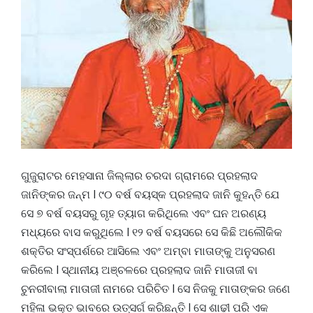
ଗୁଜୁରାଟର ମେହସାନା ଜିଲ୍ଲାର ଚରଦା ଗ୍ରାମରେ ପ୍ରହଲାଦ
ଜାନିଙ୍କର ଜନ୍ମ l ୯୦ ବର୍ଷ ବୟସ୍କ ପ୍ରହଲାଦ ଜାନି କୁହନ୍ତି ଯେ
ସେ ୭ ବର୍ଷ ବୟସରୁ ଗୃହ ତ୍ୟାଗ କରିଥିଲେ ଏବଂ ଘନ ଅରଣ୍ୟ
ମଧ୍ୟରେ ବାସ କରୁଥିଲେ l ୧୨ ବର୍ଷ ବୟସରେ ସେ କିଛି ଅଲୌକିକ
ଶକ୍ତିର ସଂସ୍ପର୍ଶରେ ଆସିଲେ ଏବଂ ଅମ୍ବା ମାତାଙ୍କୁ ଅନୁସରଣ
କରିଲେ l ସ୍ଥାନୀୟ ଅଞ୍ଚଳରେ ପ୍ରହଲାଦ ଜାନି ମାତାଜୀ ବା
ଚୁନରୀବାଲା ମାତାଜୀ ନାମରେ ପରିଚିତ l ସେ ନିଜକୁ ମାତାଙ୍କର ଜଣେ
ମହିଳା ଭକ୍ତ ଭାବରେ ଉତ୍ସର୍ଗ କରିଛନ୍ତି l ସେ ଶାଢ଼ୀ ପରି ଏକ