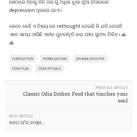
ସେଠାରେ ଦିନକୁ ତିନି ଥର ରୁ ଅଧିକ ଝୁଣା ଧୂଁଆ ଦିଆଗଲେ
depression ଦୂରେଇ ଯାଏ।
କେବେ କେହି ଏ ବିଷୟ ରେ rethought ଦେଇଛି କି ଯଦି ଦେଇନି
ଏବେ ସମୟ ଆସିଛି ଏହlର ପୁନରlବୃତି କରା ଯlଉ ସୁଫଳ ମିଳିବ। 🙏
🙏
FUMIGATION
HOMA JAGYAN
JHUNAA DHOOPA
ODIA PUJA
ODIA RITUALS
PREVIOUS ARTICLE
Classic Odia Dishes: Food that touches your
soul
NEXT ARTICLE
କପେ ଚା’ର ବାସ୍ନା…