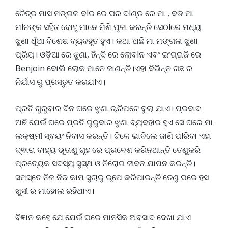
ଚୈତ୍ର ମାସ ମଙ୍ଗଳ ବlର ରେ ଘର ଦlଣ୍ଡ ରେ ମା , ବଡ ମା
ମlନଙ୍କ ସହିତ ବୋହୂ ମାନେ ମିଶି ପୂଜା କରନ୍ତି ସେଠlରେ ମଧ୍ୟ
ଝୁଣା ଧୂଁଆ ବିଶେଷ ବ୍ୟବହୃତ ହୁଏ। କଥା ଅଛି ମା ମଙ୍ଗଳା ଝୁଣା
ପ୍ରିୟ। ଓଡ଼ିଆ ରେ ଝୁଣା, ହିନ୍ଦି ରେ ଲୋବlନ ଏବଂ ଇଂଗ୍ରାଜି ରେ
Benjoin ବୋଲି ଲୋକ ମାନେ ଜାଣନ୍ତି।ଏହା ବିଭିନ୍ନ ଗଛ ର
ନିର୍ଯାସ ରୁ ପ୍ରସ୍ତୁତ କରଯlଏ।
ପ୍ରତି ଗୁରୁବାର ଦିନ ଘରେ ଝୁଣା ଚାରିପଟେ ବୁଲା ଯାଏ। ପ୍ରବାଦ
ଅଛି ଯେଉଁ ଘରେ ପ୍ରତି ଗୁରୁବାର ଝୁଣା ବ୍ୟବହାର ହୁଏ ସେ ଘରେ ମା
ଲକ୍ଷ୍ମୀ ସ୍ଵୟଂ ନିବାସ କରନ୍ତି। ଟିକେ ଭାବିଲେ ଜାଣି ପlରିବା ଏହା
ଦ୍ଵାରା ବାହ୍ୟ ଭୂତାଣୁ ଗୃହ ରେ ପ୍ରବେଶ କରିନଥାନ୍ତି ତେଣୁକରି
ପ୍ରତ୍ୟେକ ସଦସ୍ୟ ସୁସ୍ଥ ଓ ନିରୋଗ ଜୀବନ ଯାପନ କରନ୍ତି।
ସମସ୍ତେ ନିଜ ନିଜ କାମ ସୁଚାରୁ ରୂପେ କରିପାରନ୍ତି ତେଣୁ ଘରେ ହସ
ଖୁସୀ ର ମାହୋଲ ରହିଥାଏ।
ବିଜ୍ଞାନ କହେ ଯେ ଯେଉଁ ଘରେ ମାନସିକ ଅବସାଦ ଦେଖା ଯାଏ