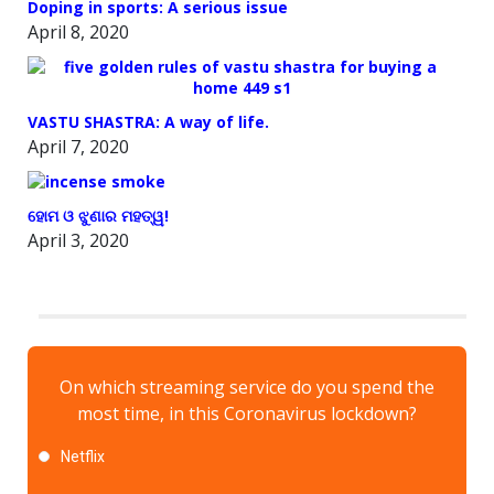
Doping in sports: A serious issue
April 8, 2020
VASTU SHASTRA: A way of life.
April 7, 2020
ହୋମ ଓ ଝୁଣାର ମହତ୍ୱ!
April 3, 2020
On which streaming service do you spend the
most time, in this Coronavirus lockdown?
Netflix