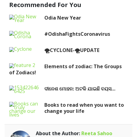
Recommended For You
Odia New Year
#OdishaFightsCoronavirus
🌪️CYCLONE-🌪️UPDATE
Elements of zodiac: The Groups
of Zodiacs!
ଦୀନେଶ ମୋହନ: ଅଟକି ଯାଇଛି ବୟସ…
Books to read when you want to
change your life
About the Author:
Reeta Sahoo