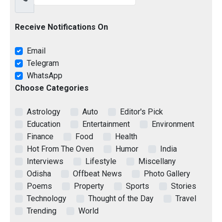
Receive Notifications On
Email
Telegram
WhatsApp
Choose Categories
Astrology
Auto
Editor's Pick
Education
Entertainment
Environment
Finance
Food
Health
Hot From The Oven
Humor
India
Interviews
Lifestyle
Miscellany
Odisha
Offbeat News
Photo Gallery
Poems
Property
Sports
Stories
Technology
Thought of the Day
Travel
Trending
World