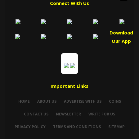
Connect With Us
Download
Our App
Important Links
HOME
ABOUT US
ADVERTISE WITH US
COINS
CONTACT US
NEWSLETTER
WRITE FOR US
PRIVACY POLICY
TERMS AND CONDITIONS
SITEMAP