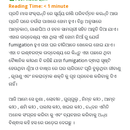
Reading Time:
< 1
minute
ପ୍ରତି ମାସ ସଂକ୍ରାନ୍ତି ରେ ସୂର୍ଯ୍ୟ ରlଶି ପରିବର୍ତ୍ତନ କରନ୍ତି ଆଉ
ପ୍ରତି ଘରେ ଚଉଁରା ପାଖରେ ହୋମ ହୁଏ। ବିଧି ଅନୁସାରେ
ଆମ୍ବକାଠ, ଗାଈଘିଅ ଓ ହବନ ସାମଗ୍ରୀ ସହିତ ଆହୁତି ଦିଆ ଯାଏ।
ଏହାର ଉଦ୍ଦେଶ୍ୟ ଏହା ଥିଲା ଏହି ହୋମ ନିଆଁ ରୁ ଯେଉଁ
fumigation ହୁଏ ତାହା ଘର ଚlରିଆଡେ ଖେଳେଇ ହୋଇ ଯାଏ।
ଏହା ତ ଇଶ୍ଵରଙ୍କ ଉଦ୍ଦେଶ୍ୟ ରେ କିନ୍ତୁ ଏହା ପଛରେ ଥିବା
ବୈଜ୍ଞାନିକ କlରଣ ବି ରହିଛି ଯାହା fumigation ଦ୍ଵାରା ସୃଷ୍ଟି
ହେଉଥିବା ଧୂଁଆ ଓ ବାଷ୍ପ ରେ ଘର ଚାରିପଟେ ଘୂରି ବୁଲୁଥିବା ଜୀବାଣୁ
, ଭୂତାଣୁ ଏବଂ ନକରାତ୍ମକ ଶକ୍ତି କୁ ଗୃହ ପ୍ରବେଶ କରିବାକୁ ଦିଏ
ନାହିଁ।
ଆଜି ଆମେ ସେ ଝୁଣା , ଲୋବlନ , ଗୁଗ୍ଗୁଲୁ , ନିମ୍ବ କlଠ , ଆମ୍ବ
କlଠ , ଶମି କlଠ , ପଲlସ କlଠ, ଖଇର କlଠ , ଚନ୍ଦନ ଏମିତି
ଅନେକ ସଂଗ୍ରହ କରିବା କୁ ଏବଂ ବ୍ୟବହାର କରିବାକୁ ଅନ୍ଧ
ବିଶ୍ଵାସ କହି ହସ ରେ ଉଡ଼େଇ ଦେଇଛୁ ।