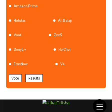
Amazon Prime
Hotstar
Alt Balaji
Voot
Zee5
SonyLiv
HoiChoi
ErosNow
Viu
Vote
Results