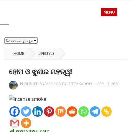
MENU
HOME
LIFESTYLE
ହୋମ ଓ ଝୁଣାର ମହତ୍ୱ!
PUBLISHED 6 YEARS AGO BY:
REETA SAHOO
—
APRIL 3, 2020
POST VIEWS:
2,617