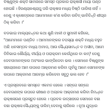
ବିଷ୍ଣୁଙ୍କ ଶକ୍ତି ସାମନାରେ ସମସ୍ତ ପ୍ରକାର ରାକ୍ଷସୀ ମାୟା ପଣ୍ଡ
ହୋଇଛି । ହିରଣ୍ୟକଶ୍ୟପୁ ପରି ରାକ୍ଷସ ମଧ୍ୟ ତିଷ୍ଠି ପାରିଲା ନାହିଁ ।
ତେଣୁ ଏ କ୍ଷେତ୍ରରେ ଆମେମାନେ କ’ଣ କରିବା ଉଚିତ୍ ଭାବିଚିନ୍ତି ଶୀଘ୍ର
ଠିକ୍ କରିବା ।”
ବଡଭାଇ ମାଲ୍ୟବନ୍ତର କଥା ଶୁଣି ମାଳୀ ଓ ସୁମାଳୀ କହିଲେ,
“ଆମେମାନେ ପଣ୍ଡିତ । ଆମମାନଙ୍କର ତପସ୍ୟା ଶକ୍ତି ମଧ୍ୟ ବହୁତ
ଅଛି: ଧନସମ୍ପଦ ମଧ୍ୟ ଅମାପ, ଆଉ ସୈନ୍ୟସାମନ୍ତ ତ ଅସୀମ, ଆମେ
ତିନିଭାଇ ଶୌର୍ଯ୍ୟ, ବୀର୍ଯ୍ୟ ଓ ପରାକ୍ରମ କେଉଁଥିରେ ବା କମ୍? ତେଣୁ
ଦେବତାମାନଙ୍କର ଅହଂକାର ଭାଙ୍ଗିଦେବା ଭଲ । ସେମାନେ ବିଷ୍ଣୁଙ୍କ
ସହାୟତାରେ ଆମ ଉପରେ ଆକ୍ରମଣ କରିବା ପୂର୍ବରୁ ଆମେ ସେମାନଙ୍କ
ଉପରେ ଆକ୍ରମଣ ଆରମ୍ଭ କରିଦେବା ସବୁଠୁ ଭଲ ହେବ ।”
ଏ ପ୍ରସ୍ତାବରେ ସମସ୍ତେ ଏକମତ ହେଲେ । ସଙ୍ଗେ ସଙ୍ଗେ
ଦେବଗଣଙ୍କ ଉପରେ ଭୀଷଣ ଓ ଅଚାନକ ଆକ୍ରମଣ କରିବା ନିମନ୍ତେ
ରାକ୍ଷସଗଣ ପ୍ରସ୍ତୁତ ହେଲେ । ପ୍ରବଳ ଉତ୍ସାହରେ ସେମାନେ ବଛା
ବଛା ରାକ୍ଷସ ସୈନ୍ୟଙ୍କୁ ତାଲିମ୍ ଦେବାକୁ ଲାଗିଲେ । ନୂଆ ଯୁଦ୍ଧର