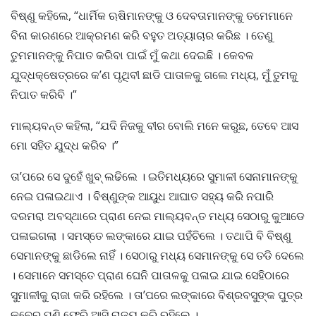
ବିଷ୍ଣୁ କହିଲେ, “ଧାର୍ମିକ ଋଷିମାନଙ୍କୁ ଓ ଦେବତାମାନଙ୍କୁ ତମେମାନେ
ବିନା କାରଣରେ ଆକ୍ରମଣ କରି ବହୁତ ଅତ୍ୟାଚାର କରିଛ । ତେଣୁ
ତୁମମାନଙ୍କୁ ନିପାତ କରିବା ପାଇଁ ମୁଁ କଥା ଦେଇଛି । କେବଳ
ଯୁଦ୍ଧକ୍ଷେତ୍ରରେ କ’ଣ ପୃଥିବୀ ଛାଡି ପାତାଳକୁ ଗଲେ ମଧ୍ୟ, ମୁଁ ତୁମକୁ
ନିପାତ କରିବି ।”
ମାଲ୍ୟବନ୍ତ କହିଲା, “ଯଦି ନିଜକୁ ବୀର ବୋଲି ମନେ କରୁଛ, ତେବେ ଆସ
ମୋ ସହିତ ଯୁଦ୍ଧ କରିବ ।”
ତା’ପରେ ସେ ଦୁହେଁ ଖୁବ୍ ଲଢିଲେ । ଇତିମଧ୍ୟରେ ସୁମାଳୀ ସେନାମାନଙ୍କୁ
ନେଇ ପଳାଇଥାଏ । ବିଷ୍ଣୁଙ୍କ ଆୟୁଧ ଆଘାତ ସହ୍ୟ କରି ନପାରି
ଦରମରା ଅବସ୍ଥାରେ ପ୍ରାଣ ନେଇ ମାଲ୍ୟବନ୍ତ ମଧ୍ୟ ସେଠାରୁ କୁଆଡେ
ପଳାଇଗଲା । ସମସ୍ତେ ଲଙ୍କାରେ ଯାଇ ପହଁଚିଲେ । ତଥାପି ବି ବିଷ୍ଣୁ
ସେମାନଙ୍କୁ ଛାଡିଲେ ନାହିଁ । ସେଠାରୁ ମଧ୍ୟ ସେମାନଙ୍କୁ ସେ ତଡି ଦେଲେ
। ସେମାନେ ସମସ୍ତେ ପ୍ରାଣ ଘେନି ପାତାଳକୁ ପଳାଇ ଯାଇ ସେହିଠାରେ
ସୁମାଳୀକୁ ରାଜା କରି ରହିଲେ । ତା’ପରେ ଲଙ୍କାରେ ବିଶ୍ରବସୁଙ୍କ ପୁତ୍ର
କୁବେର ପୁଣି ଫେରି ଆସି ରାଜ୍ୟ କରି ରହିଲେ ।