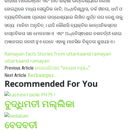
କାହାଣୀ ମନୋରଞ୍ଜନ ଏବଂ ନୀତି ଶିକ୍ଷା ଉବ୍ଦେଶ୍ୟରେ ଲେଖା
ହୋଇଥିଲେ ମଧ୍ୟ ସେଗୁଡିକ ଜାତି, ଅନ୍ଧବିଶ୍ୱାସ, ତର୍କ ହୀନତା, ଧର୍ମ ଓ
ବ୍ୟକ୍ତିବିଶେଷ ପ୍ରଚାର ଉଦ୍ଧେଶ୍ୟରେ ଲିଖିତ ଧୁର୍ତ୍ତ ଗପ ତେଣୁ ତାକୁ
ସତ୍ୟ ମାନିବା ଅନୁଚିତ୍ । ଯଦି କୌଣସି ବ୍ୟକ୍ତିର କାଳ୍ପନିକସ୍ତର
ବାସ୍ତବିକତା ସହ ମେଳନଖାଏ ଏବଂ ଅନ୍ଧବିସ୍ଵାଶର ବଶବର୍ତ୍ତୀ ହୋଇ
ଅଜ୍ଞାନତାର ଜନନୀ ହୁଏ ତେବେ ଏହାକୁ ମାନସିକ ବିକୃତତା କୁହାଯାଏ।
Ramayan facts
Stories from uttarkaand ramayan
uttarkaand ramayan
ନାଇଜେରିଆର “ହାୟେନା ମ୍ୟାନ୍”
Previous Article
Berhampur…
Next Article
Recommended For You
ବୁଦ୍ଧିମତୀ ମଲ୍ଲିକା
ବେଦବତୀ