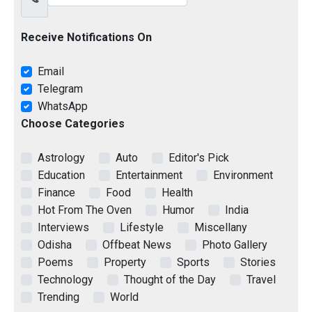
Receive Notifications On
Email
Telegram
WhatsApp
Choose Categories
Astrology
Auto
Editor's Pick
Education
Entertainment
Environment
Finance
Food
Health
Hot From The Oven
Humor
India
Interviews
Lifestyle
Miscellany
Odisha
Offbeat News
Photo Gallery
Poems
Property
Sports
Stories
Technology
Thought of the Day
Travel
Trending
World