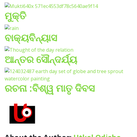
ମୁକ୍ତି
ବାକ୍ୟବିନ୍ୟାସ
ଆନ୍ତର ସୌନ୍ଦର୍ଯ୍ୟ
ରଚନା :ବିଶ୍ୱ ମାତୃ ଦିବସ