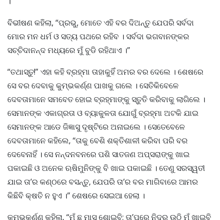
।
ବିଭୀଷଣ କହିଲା, “ପ୍ରଭୁ, ମୋତେ ଏହି ବର ଦିଅନ୍ତୁ ଯେପରି ସର୍ବଦା
ମୋର ମନ ଧର୍ମ ଓ ସତ୍ୟ ପଥରେ ରହିବ । ସର୍ବଦା ଭଗବାନଙ୍କର
ସଚ୍ଚିଦାନନ୍ଦ ମଧ୍ୟରେ ମୁଁ ବୁଡି ରହିଥାଏ ।”
“ତଥାସ୍ତୁ!” ଏହା କହି ବ୍ରହ୍ମା ତାହାକୁହିଁ ଅମର ବର ଦେଲେ । ଶେଷରେ
ସେ ବର ଦେବାକୁ କୁମ୍ଭକର୍ଣ୍ଣ ପାଖକୁ ଗଲେ । ସେତିକିବେଳେ
ଦେବତାମାନେ ସମବେତ ହୋଇ ବ୍ରହ୍ମାଙ୍କୁ ସ୍ତୁତି କରିବାକୁ ଲାଗିଲେ ।
ସେମାନଙ୍କ ଏକାଗ୍ରତା ଓ ବ୍ୟାକୁଳତା ଯୋଗୁଁ ବ୍ରହ୍ମା ଅଟକି ଯାଇ
ସେମାନଙ୍କ ଆଡେ ଜିଜ୍ଞାସୁ ଦୃଷ୍ଟିରେ ଅନାଇଲେ । ସେତେବେଳେ
ଦେବତାମାନେ କହିଲେ, “ତାକୁ ବେଶି ଶକ୍ତିଶାଳୀ କରିବା ପରି ବର
ଦେବେନାହିଁ । ସେ ନନ୍ଦନବନରେ ପଶି ସାତଜଣ ଅପ୍ସରାଙ୍କୁ ଖାଇ
ପକାଇଛି ଓ ଅନେକ ଋଷିମୁନିଙ୍କୁ ବି ଖାଇ ପକାଇଛି । ତେଣୁ ସରସ୍ୱତୀ
ଯାଇ ତା’ର କଣ୍ଠରେ ବସନ୍ତୁ, ଯେପରି ତା’ର ବର ମାଗିବାରେ ଆମର
କିଛିବି କ୍ଷତି ନ ହୁଏ ।” ଶେଷରେ ସେଇଆ ହେଲା ।
କୁମ୍ଭକର୍ଣ୍ଣ କହିଲା, “ମୁଁ ଛ ମାସ ଶୋଇବି; ତା’ପରେ ନିଦରୁ ଉଠି ମୁଁ ଖାଇବି