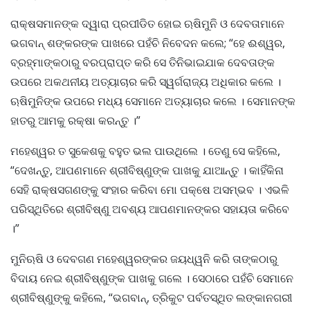
ରାକ୍ଷସମାନଙ୍କ ଦ୍ୱାରା ପ୍ରପୀଡିତ ହୋଇ ଋଷିମୁନି ଓ ଦେବତାମାନେ
ଭଗବାନ୍ ଶଙ୍କରଙ୍କ ପାଖରେ ପହଁଚି ନିବେଦନ କଲେ; “ହେ ଈଶ୍ୱର,
ବ୍ରହ୍ମାଙ୍କଠାରୁ ବରପ୍ରାପ୍ତ କରି ସେ ତିନିଭାଇଯାକ ଦେବତାଙ୍କ
ଉପରେ ଅକଥନୀୟ ଅତ୍ୟାଚାର କରି ସ୍ୱର୍ଗରାଜ୍ୟ ଅଧିକାର କଲେ ।
ଋଷିମୁନିଙ୍କ ଉପରେ ମଧ୍ୟ ସେମାନେ ଅତ୍ୟାଚାର କଲେ । ସେମାନଙ୍କ
ହାତରୁ ଆମକୁ ରକ୍ଷା କରନ୍ତୁ ।”
ମହେଶ୍ୱର ତ ସୁକେଶକୁ ବହୁତ ଭଲ ପାଉଥିଲେ । ତେଣୁ ସେ କହିଲେ,
“ଦେଖନ୍ତୁ, ଆପଣମାନେ ଶ୍ରୀବିଷ୍ଣୁଙ୍କ ପାଖକୁ ଯାଆନ୍ତୁ । କାହିଁକିନା
ସେହି ରାକ୍ଷସଗଣଙ୍କୁ ସଂହାର କରିବା ମୋ ପକ୍ଷେ ଅସମ୍ଭବ । ଏଭଳି
ପରିସ୍ଥିତିରେ ଶ୍ରୀବିଷ୍ଣୁ ଅବଶ୍ୟ ଆପଣମାନଙ୍କର ସହାୟତା କରିବେ
।”
ମୁନିଋଷି ଓ ଦେବଗଣ ମହେଶ୍ୱରଙ୍କର ଜୟଧ୍ୱନି କରି ତାଙ୍କଠାରୁ
ବିଦାୟ ନେଇ ଶ୍ରୀବିଷ୍ଣୁଙ୍କ ପାଖକୁ ଗଲେ । ସେଠାରେ ପହଁଚି ସେମାନେ
ଶ୍ରୀବିଷ୍ଣୁଙ୍କୁ କହିଲେ, “ଭଗବାନ୍, ତ୍ରିକୁଟ ପର୍ବତସ୍ଥିତ ଲଙ୍କାନଗରୀ