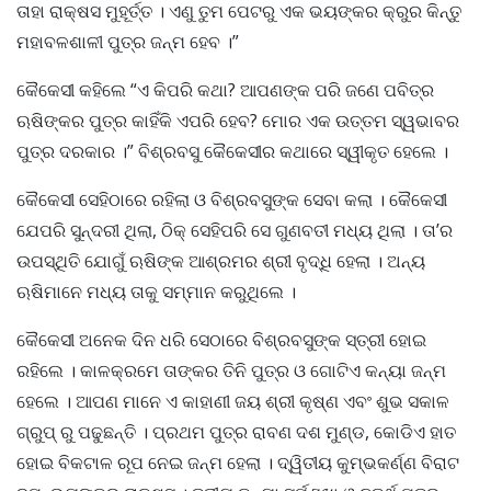
ତାହା ରାକ୍ଷସ ମୁହୂର୍ତ୍ତ । ଏଣୁ ତୁମ ପେଟରୁ ଏକ ଭୟଙ୍କର କ୍ରୁର କିନ୍ତୁ
ମହାବଳଶାଳୀ ପୁତ୍ର ଜନ୍ମ ହେବ ।”
କୈକେସୀ କହିଲେ “ଏ କିପରି କଥା? ଆପଣଙ୍କ ପରି ଜଣେ ପବିତ୍ର
ଋଷିଙ୍କର ପୁତ୍ର କାହିଁକି ଏପରି ହେବ? ମୋର ଏକ ଉତ୍ତମ ସ୍ୱଭାବର
ପୁତ୍ର ଦରକାର ।” ବିଶ୍ରବସୁ କୈକେସୀର କଥାରେ ସ୍ୱୀକୃତ ହେଲେ ।
କୈକେସୀ ସେହିଠାରେ ରହିଲା ଓ ବିଶ୍ରବସୁଙ୍କ ସେବା କଲା । କୈକେସୀ
ଯେପରି ସୁନ୍ଦରୀ ଥିଲା, ଠିକ୍ ସେହିପରି ସେ ଗୁଣବତୀ ମଧ୍ୟ ଥିଲା । ତା’ର
ଉପସ୍ଥିତି ଯୋଗୁଁ ଋଷିଙ୍କ ଆଶ୍ରମର ଶ୍ରୀ ବୃଦ୍ଧି ହେଲା । ଅନ୍ୟ
ଋଷିମାନେ ମଧ୍ୟ ତାକୁ ସମ୍ମାନ କରୁଥିଲେ ।
କୈକେସୀ ଅନେକ ଦିନ ଧରି ସେଠାରେ ବିଶ୍ରବସୁଙ୍କ ସ୍ତ୍ରୀ ହୋଇ
ରହିଲେ । କାଳକ୍ରମେ ତାଙ୍କର ତିନି ପୁତ୍ର ଓ ଗୋଟିଏ କନ୍ୟା ଜନ୍ମ
ହେଲେ । ଆପଣ ମାନେ ଏ କାହାଣୀ ଜୟ ଶ୍ରୀ କୃଷ୍ଣ ଏବଂ ଶୁଭ ସକାଳ
ଗ୍ରୁପ୍ ରୁ ପଢୁଛନ୍ତି । ପ୍ରଥମ ପୁତ୍ର ରାବଣ ଦଶ ମୁଣ୍ଡ, କୋଡିଏ ହାତ
ହୋଇ ବିକଟାଳ ରୂପ ନେଇ ଜନ୍ମ ହେଲା । ଦ୍ୱିତୀୟ କୁମ୍ଭକର୍ଣ୍ଣ ବିରାଟ