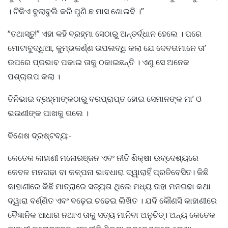
। ଟିକିଏ ବୁଲାବୁଲି କରି ପୁଣି ଛ ମାସ ଶୋଇବି ।”
“ତଥାସ୍ତୁ!” ଏହା କହି ବ୍ରହ୍ମା ସେଠାରୁ ଅନ୍ତର୍ଦ୍ଧାନ ହେଲେ । ପରେ
ମୋଟାବୁଦ୍ଧିଆ, କୁମ୍ଭକର୍ଣ୍ଣ ଉପଲବ୍ଧି କଲା ଯେ ଦେବତାମାନେ ତା’
ଉପରେ ପ୍ରଭାବ ପକାଇ ତାକୁ ଠକାଇଛନ୍ତି । ଏଣୁ ସେ ଅନେକ
ପଶ୍ଚାତାପ କଲା ।
ତିନିଭାଇ ବ୍ରହ୍ମାଙ୍କଠାରୁ ବରପ୍ରାପ୍ତ ହୋଇ ସେମାନଙ୍କ ମା’ ଓ
ଭଉଣୀଙ୍କ ପାଖକୁ ଗଲେ ।
ବିଶେଷ ଦ୍ରଷ୍ଟବ୍ୟ:-
କେତେକ କାହାଣୀ ମନୋରଞ୍ଜନ ଏବଂ ନୀତି ଶିକ୍ଷା ଉବ୍ଦେଶ୍ୟରେ
କେବଳ ମନଗଢା ବା କଳ୍ପନା ଭାବଧାରା ଦ୍ୱାରାହିଁ ପ୍ରତିବେସିତ। କିଛି
କାହାଣୀରେ କିଛି ମାତ୍ରାରେ ସତ୍ୟତା ଥିଲେ ମଧ୍ୟ ତାହା ମନଗଢା କଥା
ଦ୍ୱାରା ବର୍ଣ୍ଣିତ ଏବଂ ବଢ଼େଇ ଚଢେଇ ଲିଖିତ । ଯଦି କୌଣସି କାହାଣୀରେ
ବୈଜ୍ଞାନିକ ଆଧାର ନଥାଏ ତାକୁ ସତ୍ୟ ମାନିବା ଅନୁଚିତ୍। ଅନ୍ୟ କେତେକ