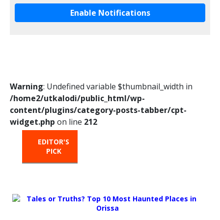
Enable Notifications
Warning
: Undefined variable $thumbnail_width in
/home2/utkalodi/public_html/wp-
content/plugins/category-posts-tabber/cpt-
widget.php
on line
212
EDITOR'S
HOT
TRENDING
PICK
FROM
THE
OVEN