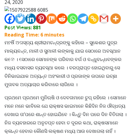
24, 2020
Lifestyle
Post Views:
881
Travel
Reading Time:
6
minutes
ମହର୍ଷି ଅଗସ୍ତ୍ୟ ଶ୍ରୀରାମଚନ୍ଦ୍ରଙ୍କୁ କହିଲେ – ସୁକେଶର ପୁତ୍ର
Food
ମାଲ୍ୟବନ୍ତ, ମାଳୀ ଓ ସୁମାଳୀ ଲଙ୍କାକୁ ଯାଇ ସେଠାରେ ଅବସ୍ଥାନ
କଲେ । ସେଠାରେ ସେମାନଙ୍କ ପରିବାର ବର୍ଗ ଓ ବନ୍ଧୁବାନ୍ଧବଙ୍କର
Astro
ମଧ୍ୟ ବସବାସର ବ୍ୟବସ୍ଥା କଲେ । ବରପ୍ରାପ୍ତ ହୋଇଥିବାରୁ ସେ
ତିନିଭାଇଯାକ ଅତ୍ୟନ୍ତ ଅହଂକାରୀ ଓ ପ୍ରଜାଙ୍କ ଉପରେ ଇଚ୍ଛା
ମୁତାବକ ଅତ୍ୟାଚାର କରିବାରେ ଲାଗିଲେ ।
ପ୍ରଥମେ ପ୍ରଥମେ ମୁନିଋଷି ଓ ଦେବତାମାନେ ଚୁପ୍ ରହିଲେ । ସେମାନେ
ମନେ ମନେ ଭାବିଲେ ଯେ ରାକ୍ଷସ ଭାଇମାନେ କିଛିଦିନ ନିଜ ଔଦ୍ଧତ୍ୟ
ଦେଖାଇ ତା’ପରେ ଶାନ୍ତ ହୋଇଯିବେ । କିନ୍ତୁ ଦିନ ପରେ ଦିନ ବିତିଗଲା ।
ନିଜ ବ୍ୟବହାରରେ ଅନୁତପ୍ତ ହେବା ତ ଦୂରର କଥା, ରାକ୍ଷସମାନେ
କ୍ଳାନ୍ତ ହେବାର କୌଣସି ଲକ୍ଷଣ ମଧ୍ୟ ଆଉ ଦେଖାଗଲା ନାହିଁ ।