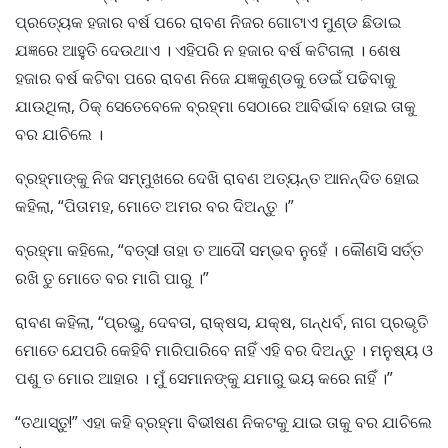
ପ୍ରତ୍ୟେକ ହଜାର ବର୍ଷ ପରେ ରାବଣ ନିଜର ଗୋଟାଏ ମୁଣ୍ଡ ଛିଡାଇ
ଯଜ୍ଞରେ ଆହୁତି ଦେଉଥାଏ । ଏହିପରି ନ ହଜାର ବର୍ଷ କଟିଗଲା । ଶେଷ
ହଜାର ବର୍ଷ କଟିବା ପରେ ରାବଣ ନିଜେ ଯଜ୍ଞକୁଣ୍ଡକୁ ଡେଇଁ ପଢିବାକୁ
ଯାଉଥିଲା, ଠିକ୍ ସେତେବେଳେ ବ୍ରହ୍ମା ସେଠାରେ ଆବିର୍ଭାବ ହୋଇ ତାକୁ
ବର ଯାଚିଲେ ।
ବ୍ରହ୍ମାଙ୍କୁ ନିଜ ସମ୍ମୁଖରେ ଦେଖି ରାବଣ ଅତ୍ୟନ୍ତ ଆନନ୍ଦିତ ହୋଇ
କହିଲା, “ପିତାମହ, ମୋତେ ଅମର ବର ଦିଅନ୍ତୁ ।”
ବ୍ରହ୍ମା କହିଲେ, “ବତ୍ସ! ତାହା ତ ଆଦୌ ସମ୍ଭବ ନୁହେଁ । କୌଣସି ସର୍ତ୍ତ
ରଖି ତୁ ମୋତେ ବର ମାଗି ପାରୁ ।”
ରାବଣ କହିଲା, “ପ୍ରଭୁ, ଦେବତା, ରାକ୍ଷସ, ଯକ୍ଷ, ଗନ୍ଧର୍ବ, ନାଗ ପ୍ରଭୃତି
ମୋତେ ଯେପରି କେହିବି ମାରିପାରିବେ ନାହିଁ ଏହି ବର ଦିଅନ୍ତୁ । ମନୁଷ୍ୟ ଓ
ପଶୁ ତ ମୋର ଆହାର । ମୁଁ ସେମାନଙ୍କୁ ଯମାରୁ ଭୟ କରେ ନାହିଁ ।”
“ତଥାସ୍ତୁ!” ଏହା କହି ବ୍ରହ୍ମା ବିଭୀଷଣ ନିକଟକୁ ଯାଇ ତାକୁ ବର ଯାଚିଲେ