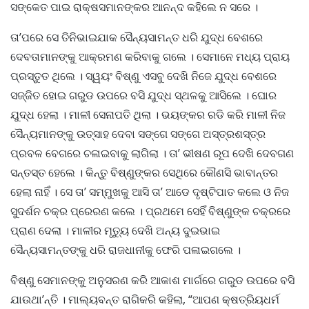
ସଙ୍କେତ ପାଇ ରାକ୍ଷସମାନଙ୍କର ଆନନ୍ଦ କହିଲେ ନ ସରେ ।
ତା’ପରେ ସେ ତିନିଭାଇଯାକ ସୈନ୍ୟସାମନ୍ତ ଧରି ଯୁଦ୍ଧ ବେଶରେ
ଦେବତାମାନଙ୍କୁ ଆକ୍ରମଣ କରିବାକୁ ଗଲେ । ସେମାନେ ମଧ୍ୟ ପ୍ରାୟ
ପ୍ରସ୍ତୁତ ଥିଲେ । ସ୍ୱୟଂ ବିଷ୍ଣୁ ଏସବୁ ଦେଖି ନିଜେ ଯୁଦ୍ଧ ବେଶରେ
ସଜ୍ଜିତ ହୋଇ ଗରୁଡ ଉପରେ ବସି ଯୁଦ୍ଧ ସ୍ଥଳକୁ ଆସିଲେ । ଘୋର
ଯୁଦ୍ଧ ହେଲା । ମାଳୀ ସେନାପତି ଥିଲା । ଭୟଙ୍କର ରଡି କରି ମାଳୀ ନିଜ
ସୈନ୍ୟମାନଙ୍କୁ ଉତ୍ସାହ ଦେବା ସଙ୍ଗେ ସଙ୍ଗେ ଅସ୍ତ୍ରଶସ୍ତ୍ର
ପ୍ରବଳ ବେଗରେ ଚଳାଇବାକୁ ଲାଗିଲା । ତା’ ଭୀଷଣ ରୂପ ଦେଖି ଦେବଗଣ
ସନ୍ତସ୍ତ ହେଲେ । କିନ୍ତୁ ବିଷ୍ଣୁଙ୍କର ସେଥିରେ କୌଣସି ଭାବାନ୍ତର
ହେଲା ନାହିଁ । ସେ ତା’ ସମ୍ମୁଖକୁ ଆସି ତା’ ଆଡେ ଦୃଷ୍ଟିପାତ କଲେ ଓ ନିଜ
ସୁଦର୍ଶନ ଚକ୍ର ପ୍ରେରଣ କଲେ । ପ୍ରଥମେ ସେହିଁ ବିଷ୍ଣୁଙ୍କ ଚକ୍ରରେ
ପ୍ରାଣ ଦେଲା । ମାଳୀର ମୃତ୍ୟୁ ଦେଖି ଅନ୍ୟ ଦୁଇଭାଇ
ସୈନ୍ୟସାମନ୍ତଙ୍କୁ ଧରି ରାଜଧାନୀକୁ ଫେରି ପଳାଇଗଲେ ।
ବିଷ୍ଣୁ ସେମାନଙ୍କୁ ଅନୁସରଣ କରି ଆକାଶ ମାର୍ଗରେ ଗରୁଡ ଉପରେ ବସି
ଯାଉଥା’ନ୍ତି । ମାଲ୍ୟବନ୍ତ ରାଗିକରି କହିଲା, “ଆପଣ କ୍ଷତ୍ରିୟଧର୍ମ