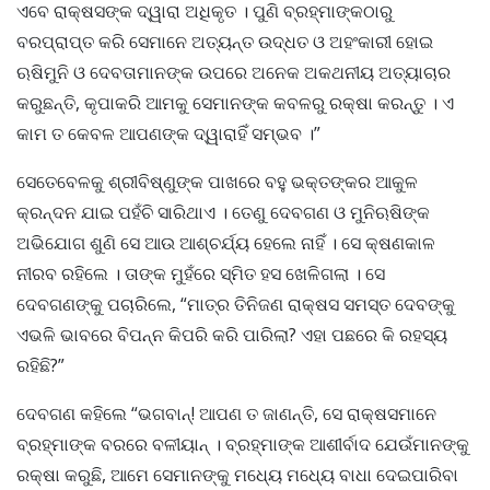
ଏବେ ରାକ୍ଷସଙ୍କ ଦ୍ୱାରା ଅଧିକୃତ । ପୁଣି ବ୍ରହ୍ମାଙ୍କଠାରୁ
ବରପ୍ରାପ୍ତ କରି ସେମାନେ ଅତ୍ୟନ୍ତ ଉଦ୍ଧତ ଓ ଅହଂକାରୀ ହୋଇ
ଋଷିମୁନି ଓ ଦେବତାମାନଙ୍କ ଉପରେ ଅନେକ ଅକଥନୀୟ ଅତ୍ୟାଚାର
କରୁଛନ୍ତି, କୃପାକରି ଆମକୁ ସେମାନଙ୍କ କବଳରୁ ରକ୍ଷା କରନ୍ତୁ । ଏ
କାମ ତ କେବଳ ଆପଣଙ୍କ ଦ୍ୱାରାହିଁ ସମ୍ଭବ ।”
ସେତେବେଳକୁ ଶ୍ରୀବିଷ୍ଣୁଙ୍କ ପାଖରେ ବହୁ ଭକ୍ତଙ୍କର ଆକୁଳ
କ୍ରନ୍ଦନ ଯାଇ ପହଁଚି ସାରିଥାଏ । ତେଣୁ ଦେବଗଣ ଓ ମୁନିଋଷିଙ୍କ
ଅଭିଯୋଗ ଶୁଣି ସେ ଆଉ ଆଶ୍ଚର୍ଯ୍ୟ ହେଲେ ନାହିଁ । ସେ କ୍ଷଣକାଳ
ନୀରବ ରହିଲେ । ତାଙ୍କ ମୁହଁରେ ସ୍ମିତ ହସ ଖେଳିଗଲା । ସେ
ଦେବଗଣଙ୍କୁ ପଚାରିଲେ, “ମାତ୍ର ତିନିଜଣ ରାକ୍ଷସ ସମସ୍ତ ଦେବଙ୍କୁ
ଏଭଳି ଭାବରେ ବିପନ୍ନ କିପରି କରି ପାରିଲା? ଏହା ପଛରେ କି ରହସ୍ୟ
ରହିଛି?”
ଦେବଗଣ କହିଲେ “ଭଗବାନ୍! ଆପଣ ତ ଜାଣନ୍ତି, ସେ ରାକ୍ଷସମାନେ
ବ୍ରହ୍ମାଙ୍କ ବରରେ ବଳୀୟାନ୍ । ବ୍ରହ୍ମାଙ୍କ ଆଶୀର୍ବାଦ ଯେଉଁମାନଙ୍କୁ
ରକ୍ଷା କରୁଛି, ଆମେ ସେମାନଙ୍କୁ ମଧ୍ୟେ ମଧ୍ୟେ ବାଧା ଦେଇପାରିବା