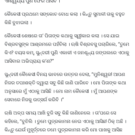
ଐଶ୍ୱର୍ଯ୍ୟ ପୁଣି ଫେରି ଆସିବ ।”
କୈକେସୀ ପ୍ରଥମେ ସଙ୍କୋଚ ବୋଧ କଲା । କିନ୍ତୁ ସୁମାଳୀ ତାକୁ ବହୁତ
କିଛି ବୁଝାଇଲା ।
କୈକେସୀ ଶେଷରେ ତା’ ପିତାଙ୍କ କଥାକୁ ସ୍ୱୀକାର କଲା । ସେ ଯାଇ
ବିଶ୍ରବସୁଙ୍କ ଆଶ୍ରମରେ ପହଁଚିଲା । ଋଷି ବିଶ୍ରବସୁ ପଚାରିଲେ, “ତୁମେ
କିଏ? ବୟସ କମ୍, ସୁନ୍ଦରୀ ପୁଣି ଏକାକୀ ଏ ଜନଶୂନ୍ୟ ଜଙ୍ଗଲରେ ଏଠାକୁ
ଆସିବାର ଅଭିପ୍ରାୟ କ’ଣ?”
ସୁନ୍ଦରୀ କୈକେସୀ ବିନୟ ଭାବରେ ଉତ୍ତର ଦେଲା, “ମୁନିଶ୍ୱର! ଆପଣ
ନିଜର ତପଃଶକ୍ତି ଦ୍ୱାରା ସବୁ କିଛି ଜାଣି ପାରିବେ । ମୋ ପିତାଙ୍କ କଥା
ଅନୁସାରେ ମୁଁ ଏଠାକୁ ଆସିଛି । ମୋ ନାମ କୈକେସୀ । ମୁଁ ଆପଣଙ୍କ
ସେବାରେ ନିଜକୁ ଉତ୍ସର୍ଗ କରିବି ।”
ଋଷି ଅଳ୍ପ ସମୟ ଆଖି ବୁଜି ସବୁ କିଛି ଜାଣିନେଲେ । ତା’ପରେ ସେ
କହିଲେ, “ବୁଝିଲି । ତୁମେ ପୁତ୍ରକାମନା ନେଇ ଏଠାକୁ ଆସିଛ! ଠିକ୍ ଅଛି ।
କିନ୍ତୁ ଯେଉଁ ମୁହୂର୍ତ୍ତରେ ତମେ ପୁତ୍ରକାମନା କରି ମୋ ପାଖକୁ ଆସିଛ