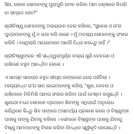
ସିନା, ହେଲେ ସେମାନଙ୍କୁ ପୁରାପୁରି ଦମନ କରିବା ଆମ ପକ୍ଷରେ କିପରି
ବା ସମ୍ଭବ ହେବ?”
ଶ୍ରୀବିଷ୍ଣୁ ସେମାନଙ୍କୁ ଅଭୟଦାନ ଦେଇ କହିଲେ, “ସୁକେଶ ଓ ତା’ର
ପୁତ୍ରମାନଙ୍କୁ ମୁଁ ତ ଭଲ କରି ଜାଣେ । ମୁଁ ଅବଶ୍ୟ ସେମାନଙ୍କୁ ସଂହାର
କରିବି । ସେଥିଲାଗି ଆପଣମାନେ ଆଦୌ ଚିନ୍ତା କରନ୍ତୁ ନାହିଁ ।”
ଶ୍ରୀବିଷ୍ଣୁଙ୍କର ଏହି ସାନ୍ତ୍ୱନାପୂର୍ଣ୍ଣ ବାକ୍ୟ ଶୁଣି ଦେବଗଣ ଓ
ଋଷିଗଣ ବହୁତ ଆନନ୍ଦିତ ହେଲେ ।
ଏ ସମସ୍ତ ସମାଚାର ବହୁତ ଶୀଘ୍ର ଲଙ୍କାରେ ଯାଇ ପହଁଚିଲା ।
ମାଲ୍ୟବନ୍ତ ତା’ର ସାନ ଭାଇମାନଙ୍କୁ କହିଲା, “ଶୁଣ, ଦେବତା ଓ
ଋଷିମାନେ ମିଳିମିଶି ଆମର ସଂହାର କରିବା ପାଇଁ ଚେଷ୍ଟା କରୁଛନ୍ତି ।
ଶୁଣାଯାଏ ଯେ ସେମାନେ ପ୍ରଥମେ ଶିବଙ୍କୁ ଏଥିପାଇଁ ଅନୁରୋଧ
କରିଥିଲେ କିନ୍ତୁ ଶିବ ତାଙ୍କର ଅସାମର୍ଥ୍ୟ ପ୍ରକାଶ କଲେ ଓ ବିଷ୍ଣୁଙ୍କ
ପାଖକୁ ତାଙ୍କୁ ଯିବାକୁ କହିଲେ । ସେମାନେ ବିଷ୍ଣୁଙ୍କ ପାଖକୁ ଯିବାରୁ
ବିଷ୍ଣୁ ଆମମାନଙ୍କୁ ବିନାଶ କରିବା ନିମନ୍ତେ ସ୍ୱୀକୃତି ହୋଇଛନ୍ତି ।