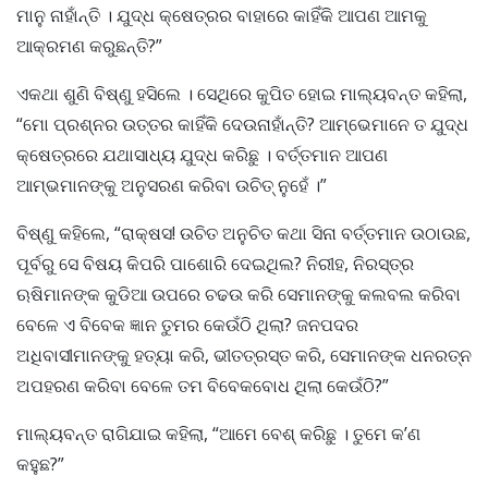
ମାନୁ ନାହାଁନ୍ତି । ଯୁଦ୍ଧ କ୍ଷେତ୍ରର ବାହାରେ କାହିଁକି ଆପଣ ଆମକୁ
ଆକ୍ରମଣ କରୁଛନ୍ତି?”
ଏକଥା ଶୁଣି ବିଷ୍ଣୁ ହସିଲେ । ସେଥିରେ କୁପିତ ହୋଇ ମାଲ୍ୟବନ୍ତ କହିଲା,
“ମୋ ପ୍ରଶ୍ନର ଉତ୍ତର କାହିଁକି ଦେଉନାହାଁନ୍ତି? ଆମ୍ଭେମାନେ ତ ଯୁଦ୍ଧ
କ୍ଷେତ୍ରରେ ଯଥାସାଧ୍ୟ ଯୁଦ୍ଧ କରିଛୁ । ବର୍ତ୍ତମାନ ଆପଣ
ଆମ୍ଭମାନଙ୍କୁ ଅନୁସରଣ କରିବା ଉଚିତ୍ ନୁହେଁ ।”
ବିଷ୍ଣୁ କହିଲେ, “ରାକ୍ଷସ! ଉଚିତ ଅନୁଚିତ କଥା ସିନା ବର୍ତ୍ତମାନ ଉଠାଉଛ,
ପୂର୍ବରୁ ସେ ବିଷୟ କିପରି ପାଶୋରି ଦେଇଥିଲ? ନିରୀହ, ନିରସ୍ତ୍ର
ଋଷିମାନଙ୍କ କୁଡିଆ ଉପରେ ଚଢଉ କରି ସେମାନଙ୍କୁ କଲବଲ କରିବା
ବେଳେ ଏ ବିବେକ ଜ୍ଞାନ ତୁମର କେଉଁଠି ଥିଲା? ଜନପଦର
ଅଧିବାସୀମାନଙ୍କୁ ହତ୍ୟା କରି, ଭୀତତ୍ରସ୍ତ କରି, ସେମାନଙ୍କ ଧନରତ୍ନ
ଅପହରଣ କରିବା ବେଳେ ତମ ବିବେକବୋଧ ଥିଲା କେଉଁଠି?”
ମାଲ୍ୟବନ୍ତ ରାଗିଯାଇ କହିଲା, “ଆମେ ବେଶ୍ କରିଛୁ । ତୁମେ କ’ଣ
କହୁଛ?”