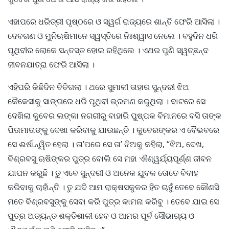
ଏହାପରେ ଧରିତ୍ରୀ ପୃଷ୍ଠରେ ଓ ସ୍ୱର୍ଗ ରାଜ୍ୟରେ ଶାନ୍ତି ଫେରି ଆସିଲା ।
ଦେବଗଣ ଓ ମୁନିଋଷିମାନେ ସ୍ୱସ୍ତିରେ ନିଃଶ୍ୱାସ ନେଲେ । ବହୁଦିନ ଧରି
ପୃଥିବୀର ଲୋକେ ସନ୍ତସ୍ତ ହୋଇ ରହିଥିଲେ । ଏଥର ପୁଣି ସ୍ୱଚ୍ଛନ୍ଦ
ଜୀବନଯାତ୍ରା ଫେରି ଆସିଲା ।
ଏହିପରି କିଛିଦିନ ବିତିଗଲା । ଥରେ ସୁମାଳୀ ତାହାର ସୁନ୍ଦରୀ ଝିଅ
କୈକେସୀକୁ ସାଙ୍ଗରେ ଧରି ପୃଥିବୀ ଭ୍ରମଣ କରୁଥିଲା । ବାଟରେ ସେ
ଦେଖିଲା କୁବେର ଲଙ୍କା ନଗରୀରୁ ବାହାରି ପୁଷ୍ପକ ବିମାନରେ ବସି ତାଙ୍କ
ପିତାମାତାଙ୍କୁ ଦେଖା କରିବାକୁ ଯାଉଛନ୍ତି । କୁବେରଙ୍କର ଏ ବୈଭବରେ
ସେ ଈର୍ଷାନ୍ୱିତ ହେଲା । ତା’ପରେ ସେ ତା’ ଝିଅକୁ କହିଲା, “ଝିଅ, ଦେଖ,
ବିଶ୍ରବସୁ ଋଷିଙ୍କର ପୁତ୍ର ବୋଲି ସେ ମହା ଐଶ୍ୱର୍ଯ୍ୟପୂର୍ଣ୍ଣ ଜୀବନ
ଯାପନ କରୁଛି । ତୁ ଏବେ ସୁନ୍ଦରୀ ଓ ଅନେକ ଯୁବକ ତୋତେ ବିବାହ
କରିବାକୁ ଚାହାଁନ୍ତି । ତୁ ଯଦି ଆମ ରାକ୍ଷସକୁଳର ହିତ ଚାହୁଁ ତେବେ କୌଣସି
ମତେ ବିଶ୍ରବସୁଙ୍କୁ ସେବା କରି ପୁତ୍ର କାମନା କରିବୁ । ତେବେ ଯାଇ ସେ
ପୁତ୍ର ଅତ୍ୟନ୍ତ ଶକ୍ତିଶାଳୀ ହେବ ଓ ଆମର ପୂର୍ବ ସୌଭାଗ୍ୟ ଓ