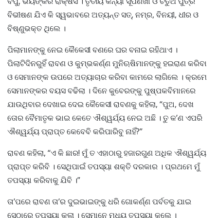
ବପୁ, ଭୟଙ୍କର ରାକ୍ଷସ । ତୃତୀୟ କନ୍ୟା ସୂର୍ପଣଖା ଓ ଚତୁର୍ଥ ପୁତ୍ର
ବିଭୀଷଣ ଯିଏ କି ସ୍ୱଭାବରେ ଅତ୍ୟନ୍ତ ସତ୍, ନମ୍ର, ବିନୟୀ, ଧୀର ଓ
ବିଷ୍ଣୁଭକ୍ତ ଥିଲେ ।
ପିଲାମାନଙ୍କୁ ନେଇ କୈକେସୀ ବଣରେ ଘର ବନାଇ ରହିଥାଏ ।
ପିଲାଟିଦିନରୁହିଁ ରାବଣ ଓ କୁମ୍ଭକର୍ଣ୍ଣ ମୁନିଋଷିମାନଙ୍କୁ ହଇରାଣ କରିବା
ଓ ସେମାନଙ୍କ ଉପରେ ଅତ୍ୟାଚାର କରିବା କାମରେ ଲାଗିଲେ । କ୍ରମେ
ସେମାନଙ୍କର ବୟସ ବଢିଲା । ଦିନେ କୁବେରଙ୍କୁ ପୁଷ୍ପକବିମାନରେ
ଯାଉଥିବାର ଦେଖାଇ ଦେଇ କୈକେସୀ ରାବଣକୁ କହିଲା, “ପୁଅ, ଦେଖ
ତୋର ବୈମାତୃକ ଭାଇ କେତେ ଐଶ୍ୱର୍ଯ୍ୟ ନେଇ ଅଛି । ତୁ କ’ଣ ଏପରି
ଐଶ୍ୱର୍ଯ୍ୟ ପ୍ରାପ୍ତ କେବେବି କରିପାରିବୁ ନାହିଁ?”
ରାବଣ କହିଲା, “ଏ କି ଛାର! ମୁଁ ତ ଏହାଠାରୁ ହଜାରଗୁଣ ଅଧିକ ଐଶ୍ୱର୍ଯ୍ୟ
ପ୍ରାପ୍ତ କରିବି । ସେଥିପାଇଁ ତପସ୍ୟା ଶକ୍ତି ଦରକାର । ପ୍ରଥମେ ମୁଁ
ତପସ୍ୟା କରିବାକୁ ଯିବି ।”
ତା’ପରେ ରାବଣ ତା’ର ଦୁଇଭାଇଙ୍କୁ ଧରି ଗୋକର୍ଣ୍ଣ ପର୍ବତକୁ ଯାଇ
ସେଠାରେ ତପସ୍ୟା କଲା । ସେମାନେ ମଧ୍ୟ ତପସ୍ୟା କଲେ ।