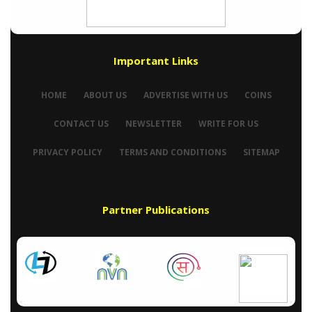
Important Links
HOME
ABOUT US
ADVERTISE WITH US
COINS
CONTACT US
NEWSLETTER
WRITE FOR US
PRIVACY POLICY
TERMS AND CONDITIONS
SITEMAP
Partner Publications