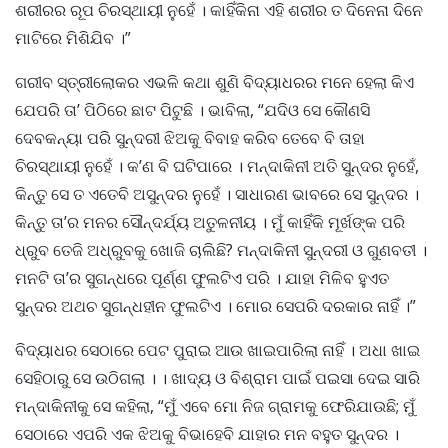
ଶରୀରର ରୂପ ଚିରସ୍ଥାୟୀ ନୁହେଁ । କାହିଁକିନା ଏହି ଶରୀର ତ ଦିନେନା ଦିନେ
ମାଟିରେ ମିଶିଯିବ ।”
ଗରୀବ ସ୍ତ୍ରୀଲୋକର ଏଭଳି କଥା ଶୁଣି ବିଦ୍ୟାଧରର ମନେ ହେଲା କିଏ
ଯେପରି ତା’ ପିଠିରେ ଛାଟ ପିଟୁଛି । ଭାବିଲା, “ଯଦିଓ ସେ କୌଣସି
ଦେବକନ୍ୟା ପରି ସୁନ୍ଦରୀ ଝିଅକୁ ବିବାହ କରିବ ତେବେ ବି ତାହା
ଚିରସ୍ଥାୟୀ ନୁହେଁ । କ’ଣ ବି ଘଟିପାରେ । ମନ୍ଦାକିନୀ ଅତି ସୁନ୍ଦର ନୁହେଁ,
କିନ୍ତୁ ସେ ତ ଏତେବି ଅସୁନ୍ଦର ନୁହେଁ । ସାଧାରଣ ଭାବରେ ସେ ସୁନ୍ଦର ।
କିନ୍ତୁ ତା’ର ମନର ସୌନ୍ଦର୍ଯ୍ୟ ଅତୁଳନୀୟ । ମୁଁ କାହିଁକି ମୂର୍ଖଙ୍କ ପରି
ଧ୍ରୁବ ତେଜି ଅଧ୍ରୁବକୁ ଖୋଜି ଚାଲିଛି? ମନ୍ଦାକିନୀ ସୁନ୍ଦରୀ ଓ ଗୁଣବତୀ ।
ମନଟି ତା’ର ସୁଗନ୍ଧରେ ପୂର୍ଣ୍ଣ ଫୁଲଟିଏ ପରି । ଯାହା ମିଳିବ ହୁଏତ
ସୁନ୍ଦର ଅଥଚ ସୁଗନ୍ଧହୀନ ଫୁଲଟିଏ । ମୋର ସେପରି ଦରକାର ନାହିଁ ।”
ବିଦ୍ୟାଧର ସେଠାରେ ପେଟ ପୁରାଇ ଆଉ ଖାଇପାରିଲା ନାହିଁ । ଅଧା ଖାଇ
ସେହିଠାରୁ ସେ ଉଠିଗଲା । । ଖାଦ୍ୟ ଓ ବିଶ୍ରାମ ପାଇଁ ପଇସା ଦେଇ ସାରି
ମନ୍ଦାକିନୀକୁ ସେ କହିଲା, “ମୁଁ ଏବେ ମୋ ନିଜ ଗ୍ରାମକୁ ଫେରିଯାଉଛି; ମୁଁ
ସେଠାରେ ଏପରି ଏକ ଝିଅକୁ ବିଭାହେବି ଯାହାର ମନ ବହୁତ ସୁନ୍ଦର ।