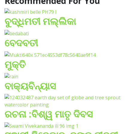
Recommended For You
ବୁଦ୍ଧିମତୀ ମଲ୍ଲିକା
ବେଦବତୀ
ମୁକ୍ତି
ବାକ୍ୟବିନ୍ୟାସ
ରଚନା :ବିଶ୍ୱ ମାତୃ ଦିବସ