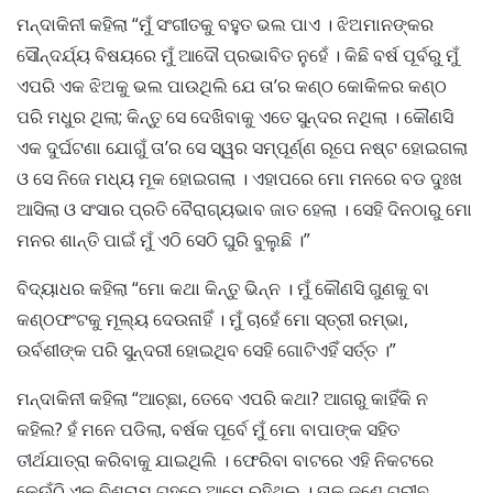
ମନ୍ଦାକିନୀ କହିଲା “ମୁଁ ସଂଗୀତକୁ ବହୁତ ଭଲ ପାଏ । ଝିଅମାନଙ୍କର
ସୌନ୍ଦର୍ଯ୍ୟ ବିଷୟରେ ମୁଁ ଆଦୌ ପ୍ରଭାବିତ ନୁହେଁ । କିଛି ବର୍ଷ ପୂର୍ବରୁ ମୁଁ
ଏପରି ଏକ ଝିଅକୁ ଭଲ ପାଉଥିଲି ଯେ ତା’ର କଣ୍ଠ କୋକିଳର କଣ୍ଠ
ପରି ମଧୁର ଥିଲା; କିନ୍ତୁ ସେ ଦେଖିବାକୁ ଏତେ ସୁନ୍ଦର ନଥିଲା । କୌଣସି
ଏକ ଦୁର୍ଘଟଣା ଯୋଗୁଁ ତା’ର ସେ ସ୍ୱର ସମ୍ପୂର୍ଣ୍ଣ ରୂପେ ନଷ୍ଟ ହୋଇଗଲା
ଓ ସେ ନିଜେ ମଧ୍ୟ ମୂକ ହୋଇଗଲା । ଏହାପରେ ମୋ ମନରେ ବଡ ଦୁଃଖ
ଆସିଲା ଓ ସଂସାର ପ୍ରତି ବୈରାଗ୍ୟଭାବ ଜାତ ହେଲା । ସେହି ଦିନଠାରୁ ମୋ
ମନର ଶାନ୍ତି ପାଇଁ ମୁଁ ଏଠି ସେଠି ଘୁରି ବୁଲୁଛି ।”
ବିଦ୍ୟାଧର କହିଲା “ମୋ କଥା କିନ୍ତୁ ଭିନ୍ନ । ମୁଁ କୌଣସି ଗୁଣକୁ ବା
କଣ୍ଠଫଂଟକୁ ମୂଲ୍ୟ ଦେଉନାହିଁ । ମୁଁ ଚାହେଁ ମୋ ସ୍ତ୍ରୀ ରମ୍ଭା,
ଉର୍ବଶୀଙ୍କ ପରି ସୁନ୍ଦରୀ ହୋଇଥିବ ସେହି ଗୋଟିଏହିଁ ସର୍ତ୍ତ ।”
ମନ୍ଦାକିନୀ କହିଲା “ଆଚ୍ଛା, ତେବେ ଏପରି କଥା? ଆଗରୁ କାହିଁକି ନ
କହିଲ? ହଁ ମନେ ପଡିଲା, ବର୍ଷକ ପୂର୍ବେ ମୁଁ ମୋ ବାପାଙ୍କ ସହିତ
ତୀର୍ଥଯାତ୍ରା କରିବାକୁ ଯାଇଥିଲି । ଫେରିବା ବାଟରେ ଏହି ନିକଟରେ
କେଉଁଠି ଏକ ବିଶ୍ରାମ ଗୃହରେ ଆମେ ରହିଥିଲୁ । ତାକୁ ଜଣେ ଗରୀବ