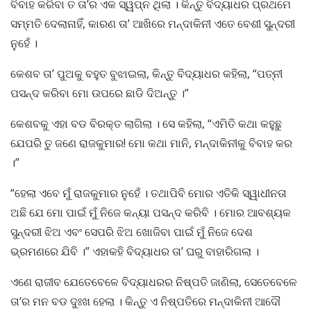
ବିବାହ କରିବା ତ ତା’ର ଏକ ସ୍ୱପ୍ନ ଥିଲା । କିନ୍ତୁ ବିଦ୍ୟାଧର ପ୍ରଥମେ
ସମ୍ମତି ଦେଲାନାହିଁ, କାରଣ ତା’ ଆଖିରେ ମନ୍ଦାକିନୀ ଏତେ ବେଶୀ ସୁନ୍ଦରୀ
ନୁହେଁ ।
କେଶବ ତା’ ପୁଅକୁ ବହୁତ ବୁଝାଇଲା, କିନ୍ତୁ ବିଦ୍ୟାଧର କହିଲା, “ପତ୍ନୀ
ପସନ୍ଦ କରିବା ମୋ ଉପରେ ଛାଡି ଦିଅନ୍ତୁ ।”
କେଶବକୁ ଏହା ବଡ ବିରକ୍ତ ଲାଗିଲା । ସେ କହିଲା, “ଏମିତି କଥା କହୁଛୁ
ଯେପରି ତୁ ଜଣେ ରାଜକୁମାର! ମୋ କଥା ମାନି, ମନ୍ଦାକିନୀକୁ ବିବାହ କର
।”
“ହେଲା ଏବେ ମୁଁ ରାଜକୁମାର ନୁହେଁ । ତଥାପିବି ମୋର ଏତିକି ସ୍ୱାଧୀନତା
ଅଛି ଯେ ମୋ ପାଇଁ ମୁଁ ନିଜେ କନ୍ୟା ପସନ୍ଦ କରିବି । ମୋର ଆବଶ୍ୟକ
ସୁନ୍ଦରୀ ଝିଅ ଏବଂ ସେପରି ଝିଅ ଖୋଜିବା ପାଇଁ ମୁଁ ନିଜେ ଦେଶ
ଭ୍ରମଣରେ ଯିବି ।” ଏହାକହି ବିଦ୍ୟାଧର ତା’ ଘରୁ ବାହାରିଗଲା ।
ଏଣେ ରାଜୀବ ଯେତେବେଳେ ବିଦ୍ୟାଧରର ନିଷ୍ପତି ଜାଣିଲା, ସେତେବେଳେ
ତା’ର ମନ ବଡ ଦୁଃଖ ହେଲା । କିନ୍ତୁ ଏ ନିଷ୍ପତିରେ ମନ୍ଦାକିନୀ ଆଦୌ