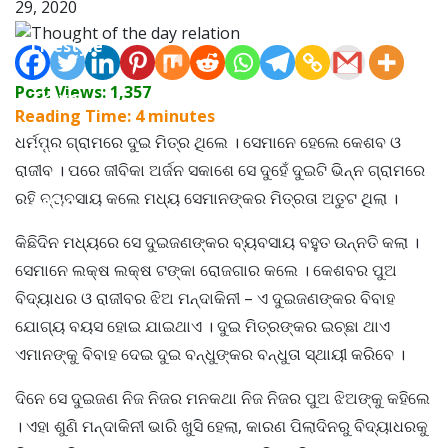
29, 2020
Lifestyle
Post Views:
1,357
Travel
Reading Time:
4
minutes
ଧର୍ମପୁର ଗ୍ରାମରେ ଦୁଇ ମିତ୍ର ଥିଲେ । ସେମାନେ ହେଲେ କେଶବ ଓ
Food
ରାଜୀବ । ପରେ ଜୀବିକା ଅର୍ଜନ ସକାଶେ ସେ ଦୁହେଁ ଦୁଇଟି ଭିନ୍ନ ଗ୍ରାମରେ
ରହି ବ୍ୟବସାୟ କଲେ ମଧ୍ୟ ସେମାନଙ୍କର ମିତ୍ରତା ଅତୁଟ ଥିଲା ।
Astro
କିଛିଦିନ ମଧ୍ୟରେ ସେ ଦୁଇଜଣଙ୍କର ବ୍ୟବସାୟ ବହୁତ ଉନ୍ନତି କଲା ।
ସେମାନେ ଲକ୍ଷ ଲକ୍ଷ ଟଙ୍କା ରୋଜଗାର କଲେ । କେଶବର ପୁଅ
ବିଦ୍ୟାଧର ଓ ରାଜୀବର ଝିଅ ମନ୍ଦାକିନୀ – ଏ ଦୁଇଜଣଙ୍କର ବିବାହ
ଯୋଗ୍ୟ ବୟସ ହୋଇ ଯାଇଥାଏ । ଦୁଇ ମିତ୍ରଙ୍କର ଇଚ୍ଛା ଥାଏ
ଏମାନଙ୍କୁ ବିବାହ ଦେଇ ଦୁଇ ବନ୍ଧୁଙ୍କର ବନ୍ଧୁତା ସ୍ଥାୟୀ କରିବେ ।
ଦିନେ ସେ ଦୁଇଜଣ ନିଜ ନିଜର ମନକଥା ନିଜ ନିଜର ପୁଅ ଝିଅଙ୍କୁ କହିଲେ
। ଏହା ଶୁଣି ମନ୍ଦାକିନୀ ଭାରି ଖୁସି ହେଲା, କାରଣ ପିଲାଦିନରୁ ବିଦ୍ୟାଧରକୁ