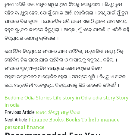
ତୁମେ ଏଣିକି ଏକା ମଧୁର ସ୍ୱର ଥିବା ଝିଅକୁ ଖୋଜୁଥାଅ । କିନ୍ତୁ ତୁମ
ସହିତ ବନ୍ଧୁତା ହେବା ଯୋଗୁଁ ମୋର ଆଖି ଖୋଲିଗଲା । ସେଥିପାଇଁ ମୁଁ ତୁମ
ପାଖରେ ଚିର କୃତଜ୍ଞ । ଯେତେଦିନ ଧରି ଆମେ ଏକାଠି ଥିଲେ ଆମ ସମୟ
ବହୁତ ସୁନ୍ଦର ଭାବରେ ବିତୁଥିଲା । ଆଚ୍ଛା, ମୁଁ ଏବେ ଯାଉଛି ।” ଏତିକି କହି
ବିଦ୍ୟାଧର ସେଠାରୁ ଚାଲିଗଲା ।
ଯେଉଁଦିନ ବିଦ୍ୟାଧର ତା’ଘରେ ଯାଇ ପହଁଚିଲା, ମନ୍ଦାକିନୀ ମଧ୍ୟ ଠିକ୍
ସେହିଦିନ ନିଜ ଘରେ ଯାଇ ପହଁଚିଲା ଓ ବାପାଙ୍କୁ ସବୁକଥା କହିଲା ।
ତା’ପରେ ଖୁବ୍ ଅଳ୍ପଦିନ ମଧ୍ୟରେ ସେମାନଙ୍କର ବିବାହ
ମହାଆଡମ୍ବରରେ ଆୟୋଜିତ ହେଲା । ସମସ୍ତେ ଖୁସି । କିନ୍ତୁ ଏ ନାଟକ
କଥା ମନ୍ଦାକିନୀ ଏବେସୁଦ୍ଧା ବିଦ୍ୟାଧରକୁ କିଛି ହେଲେବି କହିନାହିଁ ।
Bedtime Odia Stories
Life story in Odia
odia story
Story
in odia
ରଚନା :ବିଶ୍ୱ ମାତୃ ଦିବସ
Previous Article
Finance Books: Books To help manage
Next Article
personal finance