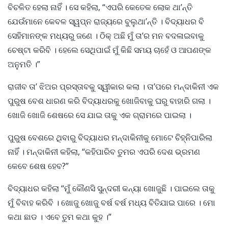
ବିଚଳିତ ହେଲା ନାହିଁ । ସେ କହିଲା, “ଏପରି କେତେକ ଲୋକ ଥା’ନ୍ତି
ଯେଉଁମାନେ କେବଳ ସ୍ୱପ୍ନ ରାଜ୍ୟରେ ବୁଲୁଥା’ନ୍ତି । ବିଦ୍ୟାଧର ବି
ସେହିମାନଙ୍କ ମଧ୍ୟରୁ ଜଣେ । ଠିକ୍ ଅଛି ମୁଁ ତା’ର ମନ ବଦଳାଇବାକୁ
ଚେଷ୍ଟା କରିବି । ହେଲେ ସେଥିପାଇଁ ମୁଁ କିଛି ସମୟ ଚାହେଁ ଓ ଆପଣଙ୍କ
ଅନୁମତି ।”
ରାଜୀବ ତା’ ଝିଅର ପ୍ରସ୍ତାବକୁ ସ୍ୱୀକାର କଲା । ତା’ପରେ ମନ୍ଦାକିନୀ ଏକ
ପୁରୁଷ ବେଶ ଧାରଣ କରି ବିଦ୍ୟାଧରକୁ ଖୋଜିବାକୁ ଘରୁ ବାହାରି ଗଲା ।
ଖୋଜି ଖୋଜି ଶେଷରେ ସେ ଯାଇ ତାକୁ ଏକ ଗ୍ରାମରେ ପାଇଲା ।
ପୁରୁଷ ବେଶରେ ଥିବାରୁ ବିଦ୍ୟାଧର ମନ୍ଦାକିନୀକୁ ମୋଟେ ଚିହ୍ନିପାରିଲା
ନାହିଁ । ମନ୍ଦାକିନୀ କହିଲା, “କହିପାରିବ ତୁମର ଏପରି ଦେଶ ଭ୍ରମଣ
କେବେ ଶେଷ ହେବ?”
ବିଦ୍ୟାଧର କହିଲା “ମୁଁ କୌଣସି ସୁନ୍ଦରୀ କନ୍ୟା ଖୋଜୁଛି । ପାଇଲେ ତାକୁ
ମୁଁ ବିବାହ କରିବି । ଖୋଜୁ ଖୋଜୁ ବର୍ଷ ବର୍ଷ ମଧ୍ୟ ବିତିଯାଇ ପାରେ । ମୋ
କଥା ଛାଡ । ଏବେ ତୁମ କଥା କୁହ ।”