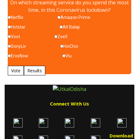
On which streaming service do you spend the most
time, in this Coronavirus lockdown?
Netflix
Amazon Prime
Hotstar
Alt Balaji
Voot
Zee5
SonyLiv
HoiChoi
ErosNow
Viu
Vote
Results
Connect With Us
Download