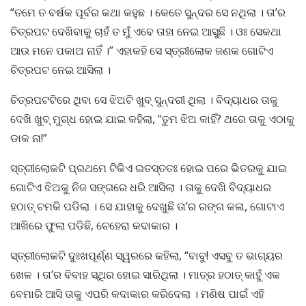
“ତମେ ତ ବର୍ଷକ ପୂର୍ବର କଥା କହୁଛ । କେତେ ସୁନ୍ଦର ସେ ନଥିଲା । ତା’ର
ଚିତ୍ରପଟ ଦେଖିବାକୁ ଚାହଁ ତ ମୁଁ ଏବେ ତାହା ନେଇ ଆସୁଛି । ଓଃ ସେକଥା
ଆଉ ମନେ ପକାଅ ନାହିଁ ।” ଏହାକହି ସେ ସ୍ତ୍ରୀଲୋକ ଜଣକ ଗୋଟିଏ
ଚିତ୍ରପଟ ନେଇ ଆସିଲା ।
ଚିତ୍ରପଟଟିରେ ଥିବା ସେ ଝିଅଟି ଖୁବ୍ ସୁନ୍ଦରୀ ଥିଲା । ବିଦ୍ୟାଧର ତାକୁ
ଦେଖି ଖୁବ୍ ମୁଗ୍ଧ ହୋଇ ଯାଇ କହିଲା, “ତୁମ ଝିଅ କାହିଁ? ଥରେ ତାକୁ ଏଠାକୁ
ଡାକ ନା!”
ସ୍ତ୍ରୀଲୋକଟି ପ୍ରଥମେ ଟିକିଏ ଇତସ୍ତତଃ ହୋଇ ପରେ ଭିତରକୁ ଯାଇ
ଗୋଟିଏ ଝିଅକୁ ନିଜ ସଙ୍ଗରେ ଧରି ଆସିଲା । ତାକୁ ଦେଖି ବିଦ୍ୟାଧର
ହଠାତ୍ ଚମକି ପଡିଲା । ସେ ଯାହାକୁ ଦେଖୁଛି ତା’ର ରଙ୍ଗ କଳା, ଗୋଟାଏ
ଆଖିରେ ଫୁଲା ପଡିଛି, ଚେହେରା କଦାକାର ।
ସ୍ତ୍ରୀଲୋକଟି ଦୁଃଖପୂର୍ଣ୍ଣ ସ୍ୱରରେ କହିଲା, “ବାବୁ! ଏସବୁ ତ ଭାଗ୍ୟର
ଖେଳ । ତା’ର ବିବାହ ସ୍ଥିର ହୋଇ ସାରିଥିଲା । ମାତ୍ର ହଠାତ୍ କାହୁଁ ଏକ
ବେମାରି ଆସି ତାକୁ ଏପରି କଦାକାର କରିଦେଲା । ମଣିଷ ପାଇଁ ଏହି