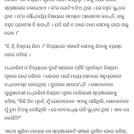
ସ୍ତ୍ରୀଲୋକ ଚଳାଉଥାଏ । ତା’ର ଗୋଟିଏ ଝିଅ ଥିଲା । ସେ ବହୁତ ସୁନ୍ଦର
ଥିଲା । ତା’ର ସୌନ୍ଦର୍ଯ୍ୟ ବିଷୟରେ ସମସ୍ତେ ଆଲୋଚନା କରନ୍ତି, ତାକୁ
ବହୁତ ପ୍ରଶଂସା ବି କରନ୍ତି । ଯଦି ଚାହଁ ତ ଥରେ ତମେ ସେଠାକୁ ଯାଇ ତାକୁ
ଦେଖ ।”
“ହଁ, ହଁ, ନିଶ୍ଚୟ ଯିବା ।” ବିଦ୍ୟାଧର ଏହାକହି ସେଠାକୁ ଯିବାକୁ ବ୍ୟସ୍ତ
ହୋଇ ପଡିଲା ।
ମନ୍ଦାକିନୀ ଓ ବିଦ୍ୟାଧର ଦୁହେଁ ସହରରେ ପହଁଚି ପୂର୍ବୋକ୍ତ ବିଶ୍ରାମ
ଗୃହରେ ଯାଇ ରହିଲେ । ଭୋଜନ ପାଇଁ ମଧ୍ୟ ସେଠାରେ ସବୁପ୍ରକାର
ବନ୍ଦୋବସ୍ତ ହୋଇଥିଲା । ଦୁଇଜଣ ଖାଉଥା’ନ୍ତି । ସେତେବେଳେ
ପୁରୁଷବେଶୀ ମନ୍ଦାକିନୀ ବିଶ୍ରାମ ଗୃହର ମାଲିକାଣୀ ସ୍ତ୍ରୀଲୋକକୁ
କହିଲା, “କିଛି ଦିନ ପୂର୍ବେ, ମୁଁ ଯେତେବେଳେ ଏଠାକୁ ଆସିଥିଲି, ସେତେବେଳେ
ମୁଁ ତୁମ ଝିଅକୁ ଦେଖିଥିଲି । ସେ ଦେବକନ୍ୟା ପରି ସୁନ୍ଦର ଥିଲା । ଏବେ ସେ
କେଉଁଠି?”
ଏକଥା ଶୁଣିବା ମାତ୍ରେ ସେ ସ୍ତ୍ରୀଲୋକଟି ଭୀଷଣ ଦୁଃଖିତ ହୋଇ କହିଲା,