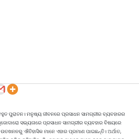
ହୁତ ପୁରାତନ। ମନୁଷ୍ୟ ଜୀବନରେ ପ୍ରସାଧନ ସାମଗ୍ରୀର ବ୍ୟବହାରର
ଞ୍ଜୋଦାରୋ ସଭ୍ୟତାରେ ପ୍ରସାଧନ ସାମଗ୍ରୀର ବ୍ୟବହାର ବିଷୟରେ
ତଖନନରୁ ଐତିହାସିକ ମାନେ ଏହାର ପ୍ରମାଣ ପାଇଛନ୍ତି। ଅର୍ଥାତ,