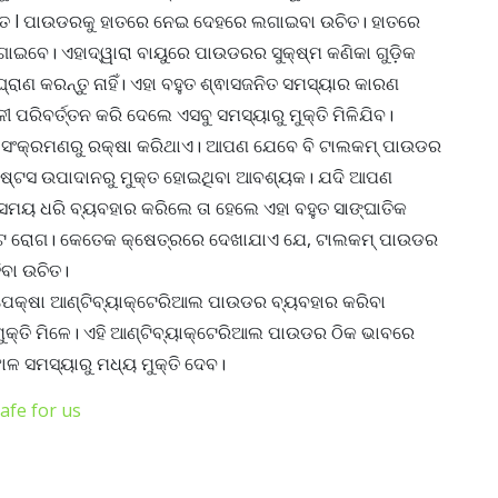
 ଉଚିତ l ପାଉଡରକୁ ହାତରେ ନେଇ ଦେହରେ ଲଗାଇବା ଉଚିତ। ହାତରେ
ବେ। ଏହାଦ୍ୱାରା ବାୟୁରେ ପାଉଡରର ସୁକ୍ଷ୍ମ କଣିକା ଗୁଡ଼ିକ
ରାଣ କରନ୍ତୁ ନାହିଁ। ଏହା ବହୁତ ଶ୍ଵାସଜନିତ ସମସ୍ୟାର କାରଣ
ର୍ତ୍ତନ କରି ଦେଲେ ଏସବୁ ସମସ୍ୟାରୁ ମୁକ୍ତି ମିଳିଯିବ।
ୁ ସଂକ୍ରମଣରୁ ରକ୍ଷା କରିଥାଏ। ଆପଣ ଯେବେ ବି ଟାଲକମ୍ ପାଉଡର
ଜବେଷ୍ଟସ ଉପାଦାନରୁ ମୁକ୍ତ ହୋଇଥିବା ଆବଶ୍ୟକ। ଯଦି ଆପଣ
ସମୟ ଧରି ବ୍ୟବହାର କରିଲେ ତା ହେଲେ ଏହା ବହୁତ ସାଙ୍ଘାତିକ
୍କଟ ରୋଗ। କେତେକ କ୍ଷେତ୍ରରେ ଦେଖାଯାଏ ଯେ, ଟାଲକମ୍ ପାଉଡର
ିବା ଉଚିତ।
େକ୍ଷା ଆଣ୍ଟିବ୍ୟାକ୍ଟେରିଆଲ ପାଉଡର ବ୍ୟବହାର କରିବା
ୁକ୍ତି ମିଳେ। ଏହି ଆଣ୍ଟିବ୍ୟାକ୍ଟେରିଆଲ ପାଉଡର ଠିକ ଭାବରେ
ଳ ସମସ୍ୟାରୁ ମଧ୍ୟ ମୁକ୍ତି ଦେବ।
afe for us