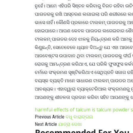
ନୁହେଁ। ଆମେ ଏହିପରି ସିଞ୍ଚନ କରିବାରୁ ବିରତ ରହିବା
ପାଉଡରକୁ ରଖି ଆସ୍ତରଣ ଲଗାଇଲା ପରି ଶରୀରରେ ଲଗାଇ
ଭାସେ ନାହିଁ। କୌଣସି ପ୍ରକାରେ ଟାଲକମ୍ ପାଉଡରକୁ ଆଘ୍
ହୋଇପାରେ। ଆପଣ କେବଳ ପାଉଡର ଲଗେଇବାର ଶୈଳୀ ପରିବ
ଟାଲକମ୍ ପାଉଡର ଦେହ ଝାଳକୁ ନିୟନ୍ତ୍ରଣ କରି ଆମକ
କିଣୁଛନ୍ତି, ସେତେବେଳେ ଧ୍ୟାନ ଦିଅନ୍ତୁ ଯେ ଏହା ଆ
ଆଜବେଷ୍ଟସ ଉପାଦାନ ଥିବା ଟାଲକମ୍ ପାଉଡରକୁ ଦୀର୍ଘ 
ରୋଗକୁ ଆମନ୍ତ୍ରଣ କରିଥାଏ, ଯେ ପରିକି ଫୁସଫୁସ କର
ଚର୍ମରେ ସଂକ୍ରମଣ ସୃଷ୍ଟିକରିଥାଏ ସେଥିପ୍ରତି ସଜାଗ ରହ
ବୟସ୍କ ବ୍ୟକ୍ତି ମାନେ ସାଧାରଣ ଟାଲକମ୍ ପାଉଡର ଅପ
ଆବଶ୍ୟକ। ଏହାଦ୍ୱାରା ବ୍ୟାକ୍ଟେରିଆଲ ସଂକ୍ରମଣରୁ ମ
ଆପଣଙ୍କୁ ଶୀତଳତା ପ୍ରଦାନ କରିବା ସହିତ ଆପଣଙ୍କୁ ଝା
harmful effects of talcum
is talcum powder s
ବଧୂ ବାରାଙ୍ଗନା
Previous Article
ଯାତ୍ରା ଦେଖା
Next Article
Recommended For You