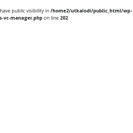
ve public visibility in
/home2/utkalodi/public_html/wp-
ss-vc-manager.php
on line
202
ems
Thoughts
Videos
Download Our App
ance
Tech
Sports
Entertainment
Health
Lifesty
Poems
Thoughts
Videos
Download Our Ap
Finance
Tech
Sports
Entertainment
Heal