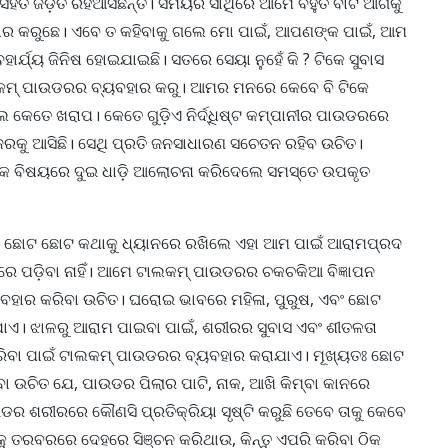
 ସହିତ ଜଡ଼ିତ ରହିଆସିଛନ୍ତି। ସମୟର ସାଥିରେ ଆମେ ବହୁତ ବାଟ ଆଗକୁ
ହାର କରୁଛେ। ଏବେ ତ କହିବାକୁ ଗଲେ ମୋ ପାଇଁ, ଆପଣଙ୍କ ପାଇଁ, ଆମ
ହାର୍ଯ୍ୟ ଜିନିଷ ହୋଇଯାଇଛି। ସତରେ ସେୟା ନୁହେଁ କି ? ଟିକେ ସୁବାସ
କମ୍ ପାଉଡରର ବ୍ୟବହାର କରୁ। ଆମର ମନରେ କେବେ ବି ଟିକେ
 କେତେ ଖରାପ। କେତେ ଗୁଡ଼ିଏ ନିର୍ଦ୍ଧିଷ୍ଟ କମ୍ପାନୀର ପାଉଡରରେ
ଜରକୁ ଆସିଛି। ସେଥି ପ୍ରତି ଜନସାଧାରଣ ସଚେତନ ରହିବ ଉଚିତ।
ିକ ବିଷୟରେ ଦୁଇ ଧାଡ଼ି ଆଲୋଚନା କରିଦେଲେ ସମସ୍ତେ ଉପକୃତ
ଛୋଟ ଛୋଟ କଥାକୁ ଧ୍ୟାନରେ ରଖିଲେ ଏହା ଆମ ପାଇଁ ଆରାମପ୍ରଦ
 ପଡ଼ିବା ନାହିଁ। ଆମେ ଟାଲକମ୍ ପାଉଡରର ଚକଚକିଆ ବିଜ୍ଞାପନ
ୟବହାର କରିବା ଉଚିତ। ଘରୋଇ ଭାବରେ ମହିଳା, ପୁରୁଷ, ଏବଂ ଛୋଟ
ାଏ। ଝାଳରୁ ଆରାମ ପାଇବା ପାଇଁ, ଶରୀରର ସୁବାସ ଏବଂ ଶୀତଳତା
 କରିବା ପାଇଁ ଟାଲକମ୍ ପାଉଡରର ବ୍ୟବହାର କରାଯାଏ। ମୂଖ୍ୟତଃ ଛୋଟ
 ଉଚିତ ଯେ, ପାଉଡର ପିଲାର ପାଟି, ନାକ, ଆଖି କିମ୍ବା କାନରେ
ର ଶରୀରରେ କୌଣସି ପ୍ରତିକ୍ରିୟା ସୃଷ୍ଟି କରୁଛି ତେବେ ତାକୁ କେବେ
ୁ ତରବରରେ ଦେହରେ ସିଞ୍ଚନ କରିଥାଉ, କିନ୍ତୁ ଏପରି କରିବା ଠିକ