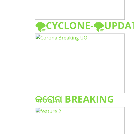
🌪️CYCLONE-🌪️UPDA
କରୋନା BREAKING