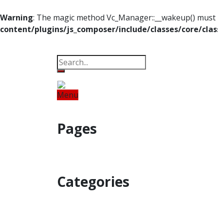
Warning
: The magic method Vc_Manager::__wakeup() must ha
content/plugins/js_composer/include/classes/core/cla
Property
Offbeat
Photo Gallery
Po
Menu
Home
Odisha
India
World
Fin
Pages
Property
Offbeat
Photo Gallery
Categories
Home
Odisha
India
World