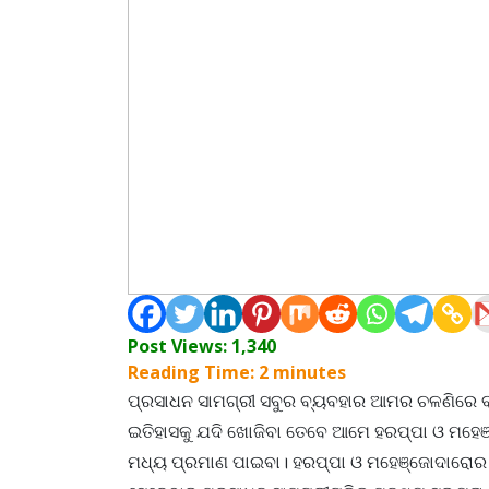
Post Views:
1,340
Reading Time:
2
minutes
ପ୍ରସାଧନ ସାମଗ୍ରୀ ସବୁର ବ୍ୟବହାର ଆମର ଚଳଣିରେ ବ
ଇତିହାସକୁ ଯଦି ଖୋଜିବା ତେବେ ଆମେ ହରପ୍ପା ଓ ମହେ
ମଧ୍ୟ ପ୍ରମାଣ ପାଇବା। ହରପ୍ପା ଓ ମହେଞ୍ଜୋଦାରୋର ଉ