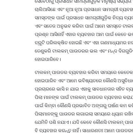
ସେବେଠାରୁ ପ୍ରସାଧନ ସାମଗ୍ରୀଗୁଡ଼ିକ ମନୁଷ୍ୟ ସଭ୍ୟତା
ଚାଲିଆସିଛେ ଏବଂ ନୂଆ ନୂଆ ପ୍ରସାଧନ ସାମଗ୍ରୀ ବ୍ୟବ
ସମସ୍ତଙ୍କ ପାଇଁ ପ୍ରସାଧନ ସାମଗ୍ରୀଗୁଡ଼ିକ ନିତ୍ୟ ବ୍ୟବ
ଏବଂ ସତେଜ ଅନୁଭବ କରିବା ପାଇଁ ଆମେ ସମସ୍ତେ ଟାଲ
ପ୍ରଶ୍ନ ଆସିନାହିଁ ଏହାର ବ୍ୟବହାର ଆମ ପାଇଁ କେତେ ଭଲ
ତ୍ରୁଟି ପରିଲକ୍ଷିତ ହୋଇଛି ଏବଂ ଏହା ଗଣମାଧ୍ୟମର ନ
ତେଣୁକରି ଟାଲକମ୍ ପାଉଡରର ଭଲ ଏବଂ ମନ୍ଦ ଦିଗଗୁଡ
ହୋଇପାରିବେ।
ଟାଲକମ୍ ପାଉଡର ବ୍ୟବହାର କରିବା ସମୟରେ କେତେକ 
ହୋଇପାରିବ ଏବଂ ଆମେ ଭବିଷ୍ୟତରେ କୌଣସି ଅସୁବିଧାରେ
ପ୍ରଚାରରେ ଭାସି ନ ଯାଇ ଏହାକୁ ସାବଧାନତାର ସହିତ ବ୍
ପିଲା ମାନଙ୍କ ପାଇଁ ଟାଲକମ୍ ପାଉଡର ବ୍ୟବହାର କରାଯ
ପାଇଁ କିମ୍ବା କୌଣସି ପ୍ରଭାବିତ ଅଙ୍ଗରୁ ଘର୍ଷଣ କମ
ପିଲାମାନଙ୍କୁ ପାଉଡର ଲଗାଇଲା ସମୟରେ ଧ୍ୟାନ ରଖିବା
ଯେମିତି ପଶି ନଯାଏ। ଯଦି କେବେ କୌଣସି ଟାଲକମ୍ ପାଉଡ
ବି ବ୍ୟବହାର କରନ୍ତୁ ନାହିଁ। ସାଧାରଣତଃ ଆମେ ପାଉଡରକ