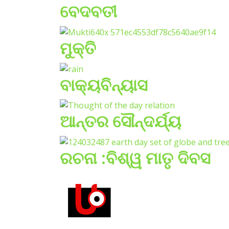
ବେଦବତୀ
ମୁକ୍ତି
ବାକ୍ୟବିନ୍ୟାସ
ଆନ୍ତର ସୌନ୍ଦର୍ଯ୍ୟ
ରଚନା :ବିଶ୍ୱ ମାତୃ ଦିବସ