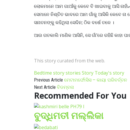
ଲୋକମାନେ ଆମ ଗାଆଁକୁ କେବେ ବି ଖାଇବାକୁ ଆସି ନାହାଁନ
ସେମାନେ ନିଶ୍ଚିତ ଭାବରେ ଆମ ଗାଁକୁ ଆସିକି କେବେ ନା କେବ
ସନାତନଙ୍କୁ କହିଥିଲା ସେଦିନ; ଠିକ ବର୍ଷେ ତଳେ ।
ଆଉ ଗତକାଲି ମାଣିକ ଆସିନି, ସେ ଗାଁ’ରେ ରହିଛି କାହା 
This story curated from the web.
Bedtime story
stories
Story
Today's story
ମେଟାମର୍ଫୋସିସ – କାୟା ପରିବର୍ତ୍ତନ
Previous Article
ବିଡମ୍ବନା
Next Article
Recommended For You
ବୁଦ୍ଧିମତୀ ମଲ୍ଲିକା