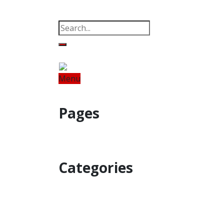
Property
Offbeat
Photo Gallery
Po
Menu
Home
Odisha
India
World
Fin
Pages
Property
Offbeat
Photo Gallery
Categories
Home
Odisha
India
World
Astro