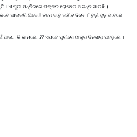
୍ତି । ଏ ପୁରୀ ମନ୍ଦିରରେ ତାଙ୍କର ରୋଷେଇ ଅରନ୍ନ ଖାଉଛି ।
େ ଖାଇକରି ଯିବେ..!! ତମେ ବାବୁ ଜାଣିବ ଦିନେ ।” ବୁଢ଼ୀ ଦୃଢ଼ ଭାବରେ
ପାଇଁ ଆଉ… କି କାମରେ…?? ଏପଟେ ପୁରୀରେ ଠାକୁର ଦିନସାରା ପହଡ଼ରେ ।