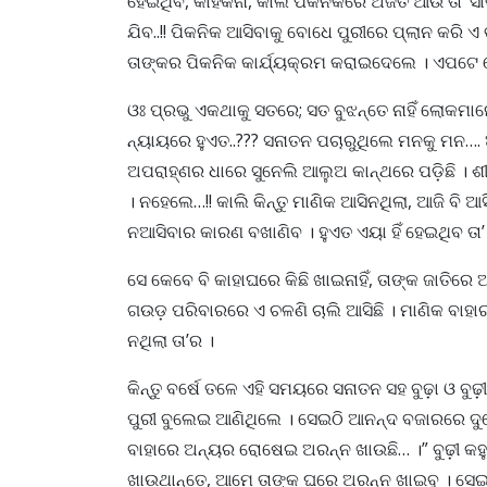
ହେଇଥିବ, କାହିଁକିନା, କାଲି ପିକନିକରେ ଅଜିତ ଆଉ ତା’
ଯିବ..!! ପିକନିକ ଆସିବାକୁ ବୋଧେ ପୁରୀରେ ପ୍ଲାନ କରି 
ତାଙ୍କର ପିକନିକ କାର୍ଯ୍ୟକ୍ରମ କରାଇଦେଲେ । ଏପଟେ ଦେ
ଓଃ ପ୍ରଭୁ ଏକଥାକୁ ସତରେ; ସତ ବୁଝନ୍ତେ ନାହିଁ ଲୋକମାନେ
ନ୍ୟାୟରେ ହୁଏତ..??? ସନାତନ ପଚାରୁଥିଲେ ମନକୁ ମନ…. 
ଅପରାହ୍ଣର ଧାରେ ସୁନେଲି ଆଲୁଅ କାନ୍ଥରେ ପଡ଼ିଛି । ଶୀ
। ନହେଲେ…!! କାଲି କିନ୍ତୁ ମାଣିକ ଆସିନଥିଲା, ଆଜି ବି 
ନଆସିବାର କାରଣ ବଖାଣିବ । ହୁଏତ ଏୟା ହିଁ ହେଇଥିବ ତା’
ସେ କେବେ ବି କାହାଘରେ କିଛି ଖାଇନାହିଁ, ତାଙ୍କ ଜାତିର
ଗଉଡ଼ ପରିବାରରେ ଏ ଚଳଣି ଚାଲି ଆସିଛି । ମାଣିକ ବାହାର
ନଥିଲା ତା’ର ।
କିନ୍ତୁ ବର୍ଷେ ତଳେ ଏହି ସମୟରେ ସନାତନ ସହ ବୁଢ଼ା ଓ ବୁଢ
ପୁରୀ ବୁଲେଇ ଆଣିଥିଲେ । ସେଇଠି ଆନନ୍ଦ ବଜାରରେ ଦୁହେଁ
ବାହାରେ ଅନ୍ୟର ରୋଷେଇ ଅରନ୍ନ ଖାଉଛି… ।” ବୁଢ଼ୀ 
ଖାଉଥାନ୍ତେ, ଆମେ ତାଙ୍କ ଘରେ ଅରନ୍ନ ଖାଇବୁ । ସେଇଥିଲା