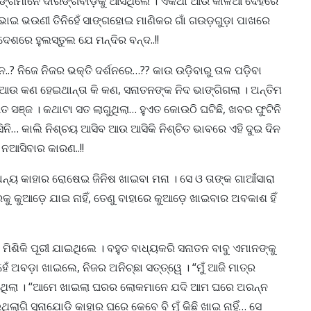
 ସାଙ୍ଗମାନେ ଦାରିଙ୍ଗବାଡ଼ିକୁ ଆସିଥିଲେ । ଏକଥା ଆଉ କାଳିଆ ଦେହରେ
ଏ ଭାଇ ଭଉଣୀ ତିନିହେଁ ସାଙ୍ଗହୋଇ ମାଣିକର ଗାଁ ଗଉଡ଼ଗୁଡ଼ା ପାଖରେ
ଶରେ ହୁଲସ୍ତୁଲ ଯେ ମନ୍ଦିର ବନ୍ଦ..!!
..? ନିଜେ ନିଜର ଭକ୍ତି ଦର୍ଶନରେ…?? କାଉ ଉଡ଼ିବାରୁ ତାଳ ପଡ଼ିବା
ଆଉ କଣ ହେଇଥାନ୍ତା କି କଣ, ସନାତନଙ୍କ ନିଦ ଭାଙ୍ଗିଗଲା । ଅନ୍ତିମ
ତ ସଞ୍ଜ । କଥାଟା ସତ ଲାଗୁଥିଲା… ହୁଏତ କୋଉଠି ଘଟିଛି, ଖବର ଫୁଟିନି
ଆସିନି… କାଲି ନିଶ୍ଚୟ ଆସିବ ଆଉ ଆସିକି ନିଶ୍ଚିତ ଭାବରେ ଏହି ଦୁଇ ଦିନ
 ନଆସିବାର କାରଣ..!!
େ ଅନ୍ୟ କାହାର ରୋଷେଇ ଜିନିଷ ଖାଇବା ମନା । ସେ ଓ ତାଙ୍କ ଗାଆଁସାରା
କୁ କୁଆଡ଼େ ଯାଇ ନାହିଁ, ତେଣୁ ବାହାରେ କୁଆଡ଼େ ଖାଇବାର ଅବକାଶ ହିଁ
଼ୀ ମିଶିକି ପୂରୀ ଯାଇଥିଲେ । ବହୁତ ବାଧ୍ୟକରି ସନାତନ ବାବୁ ଏମାନଙ୍କୁ
 ଅବଡ଼ା ଖାଇଲେ, ନିଜର ଅନିଚ୍ଛା ସତ୍ତ୍ୱେ । “ମୁଁ ଆଜି ମାତ୍ର
କହୁଥିଲା । “ଆମେ ଖାଇଲା ଘରର ଲୋକମାନେ ଯଦି ଆମ ଘରେ ଅରନ୍ନ
ଗି ସୁନାଯୋଡ଼ି କାହାର ଘରେ କେବେ ବି ମୁଁ କିଛି ଖାଇ ନାହିଁ… ସେ