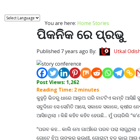
You are here:
Home
Stories
ପିକନିକ ରେ ପ୍ରଭୁ
Published 7 years ago By:
Utkal Odis
Post Views:
1,262
Reading Time:
2
minutes
କୁହୁଡ଼ି ଭିତରୁ ଧାରେ ଆଲୁଅ ପରି ବାଟଟିଏ ଲମ୍ବି ଆସିଛି 
ସବୁଦିନେ ସେ ସେମିତି ଆସେ, ସକାଳେ ସକାଳେ, କ୍ଷୀର ନେଇକ
ଆସିନଥିଲା । କିଛି କହିବ କହିବ ହେଉଛି… ମୁଁ ପଚାରିଲି “କ’
“ପରବ କହ… କାଲି ମୋ ଗାଆଁରେ ପରବ ପରା ଲାଗୁଥିଲା । କ
ଗୋଟେ ଝିଅ ତାଙ୍କର ଭଉଣୀ, ଗୋରାଟା ବଡ଼ ଭାଇ ଆଉ 