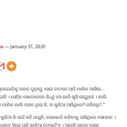
ha
—
January 31, 2020
ସୁନାଯୋଡ଼ିକୁ ଗଉଡ଼ ଗୁଡ଼ାରୁ, ସେଇ ବାଟରେ ଆଜି ମାଣିକ ଆସିଲା…
ି । ସେଦିନ ସେତେବେଳେ କିନ୍ତୁ ସେ ଭାରି ଖୁସି ଲାଗୁଥିଲା । କାଲି
ଣ ମାଣିକ କାଲି ପରବ ଥିଲା କି, ନା କୁଣିଆ ଆସିଥିଲେ? ରହିଗଲୁ?..”
ୁଣିଆ କି ନାଇଁ କହି ପାରୁନି, ବଣଭୋଜି କରିବାକୁ ଆସିଥିଲେ ସେମାନେ ।
ଗୋଟେ ହିରୋ ପରି କାଳିଆ ଟୋକାଟିଏ । ଆଉରି କେତେ ଲୋକ