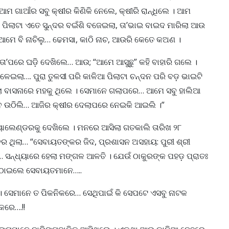
ଆମ ଗାଆଁର ସବୁ କ୍ଷୀର କିଣିକି ନେଲେ, କ୍ଷୀରି ରାନ୍ଧିଲେ । ଆମ
ଆ ପିଲାଟା ଏତେ ସୁନ୍ଦର ବଇଁଶି ବଜେଇଲା, ତା’ଭାଇ ବାଇଦ ମାରିଲା ଆଉ
 ଆମେ ବି ନାଚିଲୁ… ଢେମସା, କାଠି ନାଚ, ଆଉରି କେତେ କଅଣ ।
ତା’ପରେ ଘଡ଼ି ଦେଖିଲେ… ଆଉ; “ଆମେ ଆସୁଛୁ” କହି ବାହାରି ଗଲେ ।
ପଳେଇଲା…. ପୁରା ତୁଳସୀ ପରି କାଳିଆ ପିଲାଟା ଚନ୍ଦନ ପରି ବଡ଼ ଭାଇଟି
ିଲା ବାସନାରେ ମହକୁ ଥିଲେ । ସେମାନେ ଗଲାପରେ… ଆମେ ସବୁ ହାଲିଆ
ବେ ଉଠିଲି… ଆଜିର କ୍ଷୀର ଦେଲାପରେ ନେଇକି ଆଇଲି ।”
କ୍ୟାଲେଣ୍ଡରକୁ ଦେଖିଲେ । ମନରେ ଆସିଲା ଗତକାଲି ତାରିଖ ୨୮
ର ଥିଲା… “ସେବାୟତଙ୍କର ଜିଦ, ପ୍ରଶାସନ ଅସହାୟ: ପୁରୀ ଶ୍ରୀ
… ସନ୍ଧ୍ୟାରେ ହେଲା ମଙ୍ଗଳ ଆଳତି । ଯେଉଁ ଠାକୁରଙ୍କ ପହଡ଼ ପ୍ରାତଃ
େ ଉଠାଇଲେ ସେବାୟତମାନେ…..
େ । ସେମାନେ ତ ପିକନିକରେ… ସେଥିପାଇଁ କି ସେପଟେ ଏସବୁ ନାଟକ
କରେ….!!