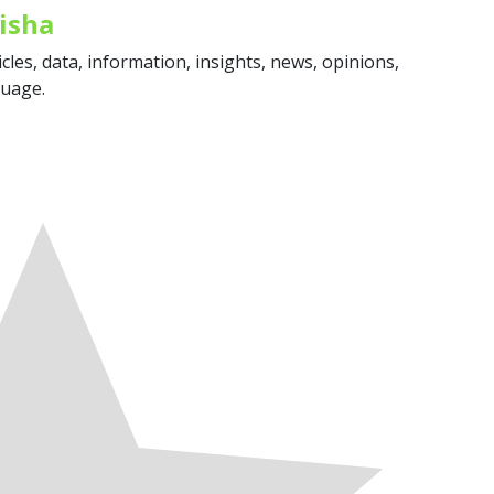
isha
icles, data, information, insights, news, opinions,
guage.