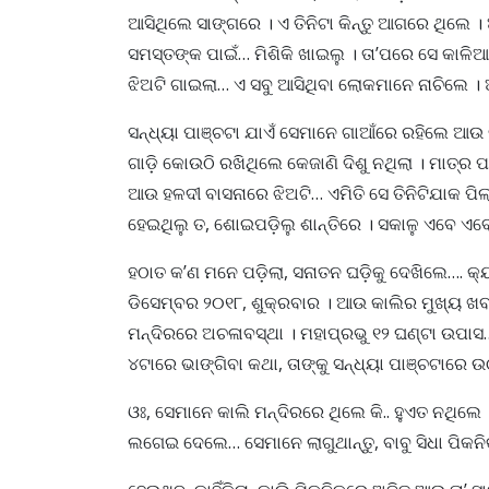
ଆସିଥିଲେ ସାଙ୍ଗରେ । ଏ ତିନିଟା କିନ୍ତୁ ଆଗରେ ଥିଲେ । 
ସମସ୍ତଙ୍କ ପାଇଁ… ମିଶିକି ଖାଇଲୁ । ତା’ପରେ ସେ କାଳି
ଝିଅଟି ଗାଇଲା… ଏ ସବୁ ଆସିଥିବା ଲୋକମାନେ ନାଚିଲେ ।
ସନ୍ଧ୍ୟା ପାଞ୍ଚଟା ଯାଏଁ ସେମାନେ ଗାଆଁରେ ରହିଲେ ଆଉ 
ଗାଡ଼ି କୋଉଠି ରଖିଥିଲେ କେଜାଣି ଦିଶୁ ନଥିଲା । ମାତ୍ର 
ଆଉ ହଳଦୀ ବାସନାରେ ଝିଅଟି… ଏମିତି ସେ ତିନିଟିଯାକ ପ
ହେଇଥିଲୁ ତ, ଶୋଇପଡ଼ିଲୁ ଶାନ୍ତିରେ । ସକାଳୁ ଏବେ ଏ
ହଠାତ କ’ଣ ମନେ ପଡ଼ିଲା, ସନାତନ ଘଡ଼ିକୁ ଦେଖିଲେ…. 
ଡିସେମ୍ବର ୨୦୧୮, ଶୁକ୍ରବାର । ଆଉ କାଲିର ମୁଖ୍ୟ ଖବ
ମନ୍ଦିରରେ ଅଚଳାବସ୍ଥା । ମହାପ୍ରଭୁ ୧୨ ଘଣ୍ଟା ଉପାସ
୪ଟାରେ ଭାଙ୍ଗିବା କଥା, ତାଙ୍କୁ ସନ୍ଧ୍ୟା ପାଞ୍ଚଟାର
ଓଃ, ସେମାନେ କାଲି ମନ୍ଦିରରେ ଥିଲେ କି.. ହୁଏତ ନଥିଲ
ଲଗେଇ ଦେଲେ… ସେମାନେ ଲାଗୁଥାନ୍ତୁ, ବାବୁ ସିଧା ପିକନି