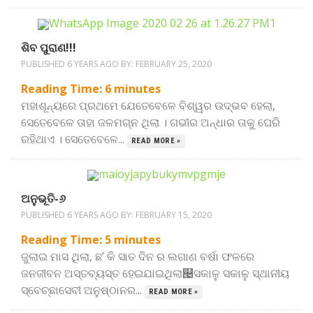
ଶିବ ପୁରାଣ!!!
PUBLISHED 6 YEARS AGO BY:
FEBRUARY 25, 2020
Reading Time:
6
minutes
ମହାଶୂନ୍ୟରେ ପ୍ରଥମେ ଯେତେବେଳେ ବିଶ୍ୱର ଉଦ୍ଭବ ହେଲା,
ସେତେବେଳେ ତାହା ଜଳମଗ୍ନ ଥିଲା । ଗଭୀର ଅନ୍ଧାର ତାକୁ ଘେରି
ରହିଥାଏ । ସେତେବେଳେ...
READ MORE »
ଅନୁଭୂତି-୬
PUBLISHED 6 YEARS AGO BY:
FEBRUARY 15, 2020
Reading Time:
5
minutes
ଜୁଲାଇ ମାସ ଥିଲା, ଛ’ କି ସାତ ଦିନ ର ଲଗାଣ ବର୍ଷା ଫଳରେ
ଜନଜୀବନ ଅସ୍ତବ୍ୟସ୍ତ ହେଇଯାଇଥିଲା୤ସକାଳୁ ସକାଳୁ ସ୍ଥାନୀୟ
ସ୍ବେଚ୍ଛାସେବୀ ଅନୁଷ୍ଠାନର...
READ MORE »