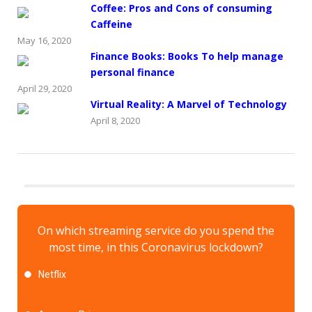
Coffee: Pros and Cons of consuming
Caffeine
May 16, 2020
Finance Books: Books To help manage
personal finance
April 29, 2020
Virtual Reality: A Marvel of Technology
April 8, 2020
On which streaming service do you spend the
most time, in this Coronavirus lockdown?
Netflix