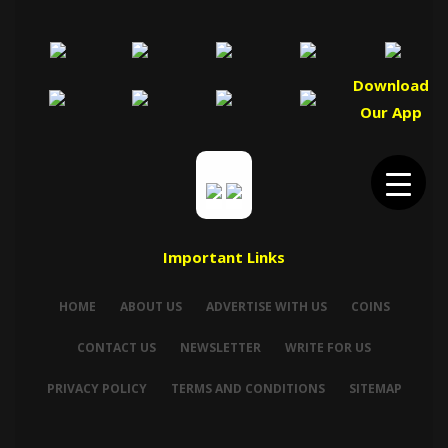
Download
Our App
Important Links
HOME
ABOUT US
ADVERTISE WITH US
COINS
CONTACT US
NEWSLETTER
WRITE FOR US
PRIVACY POLICY
TERMS AND CONDITIONS
SITEMAP