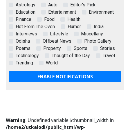
Astrology
Auto
Editor's Pick
Education
Entertainment
Environment
Finance
Food
Health
Hot From The Oven
Humor
India
Interviews
Lifestyle
Miscellany
Odisha
Offbeat News
Photo Gallery
Poems
Property
Sports
Stories
Technology
Thought of the Day
Travel
Trending
World
ENABLE NOTIFICATIONS
Warning
: Undefined variable $thumbnail_width in
/home2/utkalodi/public_html/wp-