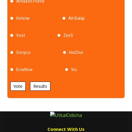
Amazon Prime
Hotstar
Alt Balaji
Voot
Zee5
SonyLiv
HoiChoi
ErosNow
Viu
Vote
Results
Connect With Us