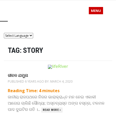
MENU
TAG:
STORY
ଜୀବନ ଯମୁନା
PUBLISHED 6 YEARS AGO BY:
MARCH 4, 2020
Reading Time:
4
minutes
ଜାତୀୟ ରାଜପଥରେ ନିଜର ଭାରାକ୍ରାନ୍ତ ମନ ନେଇ ଏକାକୀ
ଆଗେଇ ଚାଲିଛି ସୌମ୍ୟା; ଅସ୍ତବ୍ୟସ୍ତ ଅଙ୍ଗ ବସ୍ତ୍ର, ଟଳମଳ
ପାଦ ଦୁଇଟିର ଗତି ।...
READ MORE »