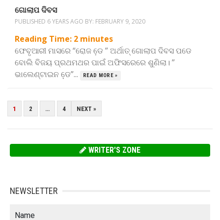
ଗୋଲାପ ଦିବସ
PUBLISHED 6 YEARS AGO BY:
FEBRUARY 9, 2020
Reading Time:
2
minutes
ଫେବୃଆରୀ ମାସରେ “ରୋଜ ଡେ଼ ” ଅର୍ଥାତ୍ ଗୋଲାପ ଦିବସ ପଡେ
ବୋଲି ବିଜୟ ପ୍ରଥମଥର ପାଇଁ ଅଫିସରେରେ ଶୁଣିଲା। ”
ଭାଲେଣ୍ଟାଇନ ଡେ଼”...
READ MORE »
POSTS
1
2
…
4
NEXT »
PAGINATION
WRITER'S ZONE
NEWSLETTER
Name