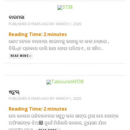
ବାରମଜା
PUBLISHED 6 YEARS AGO BY:
MARCH 1, 2020
Reading Time:
2
minutes
ଛୋଟ ବେଳେ ବାରମଜା ଖାଇବାକୁ କାହାକୁ ବା ଭଲ ନଲାଗେ ,
ବିଭିନ୍ନ ପ୍ରକାର ଡାଲି ଛଣା ହୋଇ ପଡିଥାଏ , ତା ସହିତ...
READ MORE »
ଷ୍ଟୁଲ୍
PUBLISHED 6 YEARS AGO BY:
MARCH 1, 2020
Reading Time:
2
minutes
ମୋ କଲେଜ ପଢିବାବେଳର ସବୁଠୁ ଭଲ ସାଙ୍ଗ ଥିଲା ମୋ ନନାଙ୍କ
ଅଫିସରଙ୍କ ଝିଅ୤ ଦୁହେଁ ମିଶିକରି କଲେଜ, ଟ୍ୟୁସନ ଯିବା
ବ୍ୟତୀତ ଜଣେ...