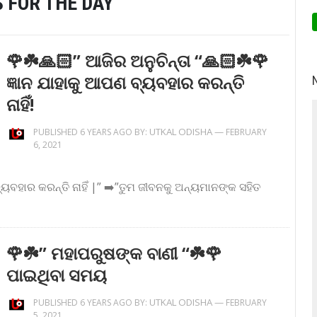
 FOR THE DAY
🌹☘️🙏🏻” ଆଜିର ଅନୁଚିନ୍ତା “🙏🏻☘️🌹
ଜ୍ଞାନ ଯାହାକୁ ଆପଣ ବ୍ୟବହାର କରନ୍ତି
ନାହିଁ!
UTKAL ODISHA
—
PUBLISHED 6 YEARS AGO BY:
FEBRUARY
6, 2021
ବ୍ୟବହାର କରନ୍ତି ନାହିଁ |” ➡️”ତୁମ ଜୀବନକୁ ଅନ୍ୟମାନଙ୍କ ସହିତ
🌹☘️” ମହାପରୁଷଙ୍କ ବାଣୀ “☘️🌹
ପାଇଥିବା ସମୟ
UTKAL ODISHA
—
PUBLISHED 6 YEARS AGO BY:
FEBRUARY
5, 2021