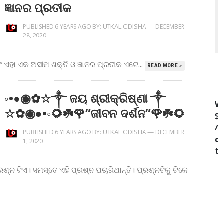
ଜ୍ଞାନର ପ୍ରତୀକ
UTKAL ODISHA
—
PUBLISHED 6 YEARS AGO BY:
DECEMBER
28, 2020
ବରଂ ଏହା ଏକ ଅସୀମ ଶକ୍ତି ଓ ଜ୍ଞାନର ପ୍ରତୀକ ଏଟେ...
READ MORE »
◦•●◉✿☆༒ ଜୟ ଶ୍ରୀକ୍ରିଷ୍ଣା ༒
☆✿◉●•◦🌻☘️🌹”ଜୀବନ ଦର୍ଶନ”🌹☘️🌻
UTKAL ODISHA
—
PUBLISHED 6 YEARS AGO BY:
DECEMBER
1, 2020
ଶ୍ନ ଟିଏ। ସମସ୍ତେ ଏହି ପ୍ରଶ୍ନ ପଚାରିଥାନ୍ତି। ପ୍ରଶ୍ନଟିକୁ ଟିକେ