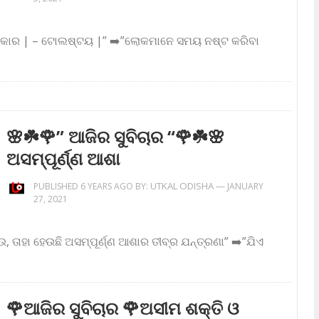
 ଦରକାର | – ଟୋଲଷ୍ଟୟ |” ➡️”ଲୋକମାନେ ସମୟ ନଷ୍ଟ କରିବା
🌸☘️🌹” ଆଜିର ସୁବିଚାର “🌹☘️🌸
ଅସମ୍ପୂର୍ଣ୍ଣ ଆଶା
UTKAL ODISHA
—
PUBLISHED 6 YEARS AGO BY:
JANUARY
27, 2021
, ତାହା ହେଉଛି ଅସମ୍ପୂର୍ଣ୍ଣ ଆଶାର ତୀବ୍ର ଯନ୍ତ୍ରଣା” ➡️”ଯିଏ
🌹ଆଜିର ସୁବିଚାର 🌹ଅସୀମ ଶକ୍ତି ଓ