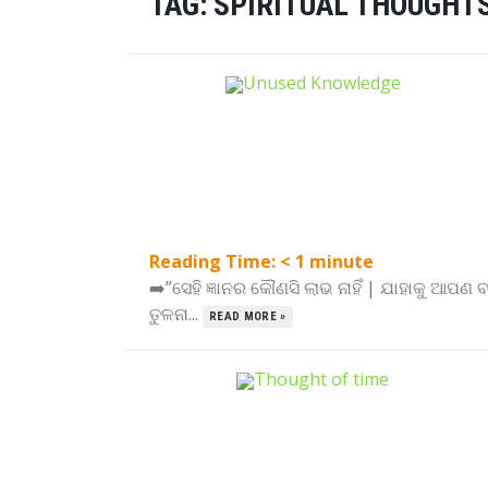
TAG:
SPIRITUAL THOUGHTS
Reading Time:
< 1
minute
➡️”ସେହି ଜ୍ଞାନର କୌଣସି ଲାଭ ନାହିଁ | ଯାହାକୁ ଆପଣ 
ତୁଳନା...
READ MORE »