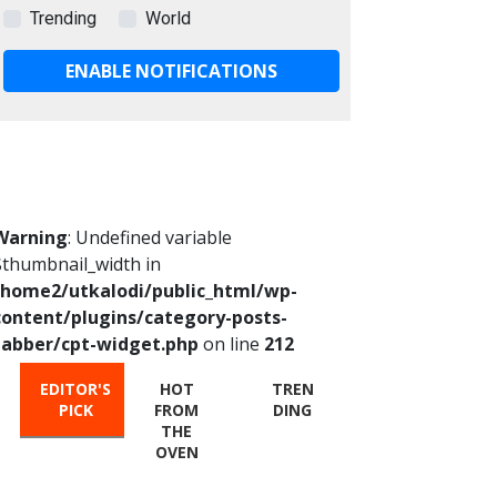
Trending
World
ENABLE NOTIFICATIONS
Warning
: Undefined variable
$thumbnail_width in
/home2/utkalodi/public_html/wp-
content/plugins/category-posts-
tabber/cpt-widget.php
on line
212
EDITOR'S
HOT
TREN
PICK
FROM
DING
THE
OVEN