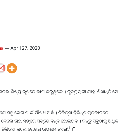
ha
—
April 27, 2020
ରଭ ଶିଷ୍ୟ ରୂପରେ କାମ କରୁଥିଲେ । ରୁଦ୍ରାଚାରୀ ଯାହା ଶିଖାନ୍ତି ସେ
ିଁ ଯେ ସବୁ ରୋଗ ପାଇଁ ଔଷଧ ଅଛି । ଚିକିତ୍ସା ବିଭିନ୍ନ ପ୍ରକାରରେ
 ଦେଲେ ତାହା ସଙ୍ଗେ ସଙ୍ଗେ ବନ୍ଦ ହୋଇଯିବ । କିନ୍ତୁ ସବୁଠାରୁ ଅଧିକ
ି ଚିକିତ୍ସା କଲେ ରୋଗର ଉପଶମ ହୁଏନାହିଁ ।”