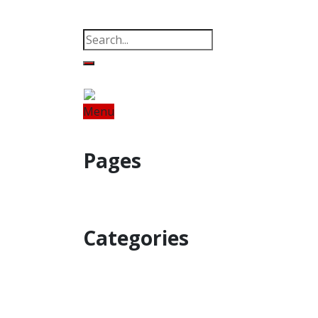
Property
Offbeat
Photo Gallery
Po
Menu
Home
Odisha
India
World
Fin
Pages
Property
Offbeat
Photo Gallery
Categories
Home
Odisha
India
World
Astro