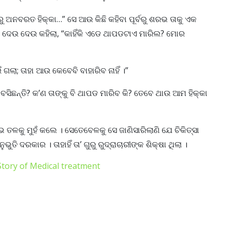
ରୁ ଅନବରତ ହିକ୍କା…” ସେ ଆଉ କିଛି କହିବା ପୂର୍ବରୁ ଶରଭ ତାକୁ ଏକ
 ଦେଉ ଦେଉ କହିଲା, “କାହିଁକି ଏଡେ ଥାପଡଟାଏ ମାରିଲ? ମୋର
ଲା; ତାହା ଆଉ କେବେବି ବାହାରିବ ନାହିଁ ।”
ରେ ବସିଛନ୍ତି? କ’ଣ ତାଙ୍କୁ ବି ଥାପଡ ମାରିବ କି? ତେବେ ଥାଉ ଆମ ହିକ୍କା
ତଳକୁ ମୁହଁ କଲେ । ସେତେବେଳକୁ ସେ ଜାଣିସାରିଲାଣି ଯେ ଚିକିତ୍ସା
ୁଭୁତି ଦରକାର । ତାହାହିଁ ତା’ ଗୁରୁ ରୁଦ୍ରାଚାରୀଙ୍କ ଶିକ୍ଷା ଥିଲା ।
Story of Medical treatment