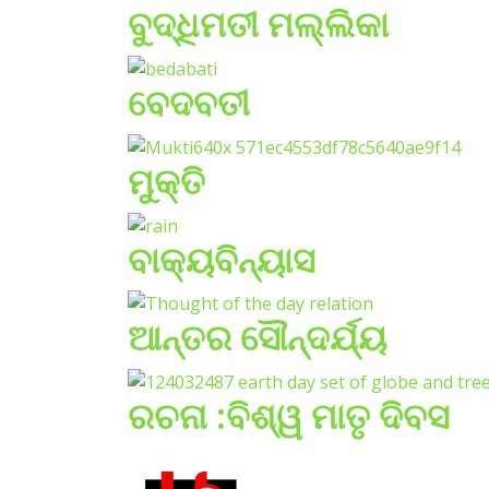
ବୁଦ୍ଧିମତୀ ମଲ୍ଲିକା
ବେଦବତୀ
ମୁକ୍ତି
ବାକ୍ୟବିନ୍ୟାସ
ଆନ୍ତର ସୌନ୍ଦର୍ଯ୍ୟ
ରଚନା :ବିଶ୍ୱ ମାତୃ ଦିବସ