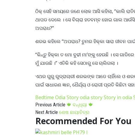
ଠିକ୍ ସେହି ସମୟରେ ଜଣେ ଲୋକ ଆସି କହିଲା, “କାଲି ରାତି
ଥାପଡ ଦେଲେ । ସେ ବିଚାରା ହତବମ୍ବ ହୋଇ ଗାଲ ଆଉଁସି
ଅପରାଧ?”
ଶରଭ କହିଲେ “ଅପରାଧ? ତୁମର ହିକ୍କା ସାରା ଜୀବନ ପାଇଁ ଗ
“କିନ୍ତୁ ହିକ୍କା ତ ମୋ ବୁଢୀ ମା’ଙ୍କୁ ହେଉଛି । ସେ ଗାଡି
ମୁଁ ଯାଉଛି ।” ଏତିକି କହି ସେଠାରୁ ସେ ଚାଲିଗଲା ।
ଏଥର ଗୁରୁ ରୁଦ୍ରାଚାରୀ ଶରଭଙ୍କ ଆଡେ ଚାହିଁଲେ ଓ ଶରଭ 
ପାଇଁ ସାଧାରଣ ଜ୍ଞାନ, ଧୈର୍ଯ୍ୟ ଓ ରୋଗୀ ପ୍ରତି କିଛିଟା ସହାନ
Bedtime Odia Story
odia story
Story in odia
🍁 ବନ୍ଧ୍ୟା 🍁
Previous Article
ଶେଷ ଛାୟାଚିତ୍ର
Next Article
Recommended For You