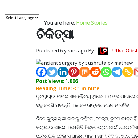
You are here:
Home
Stories
ଚିକିତ୍ସା
Published 6 years ago By:
Utkal Odis
Post Views:
1,006
Reading Time:
< 1
minute
ରୁଦ୍ରାଚାରୀ ନାମକ ଏକ ବୈଦ୍ୟ ଥିଲେ । ତାଙ୍କ ପାଖରେ ଶ
ସବୁ ଲେଖି ପକାନ୍ତି । କାଳେ ତାଙ୍କର ମନେ ନ ରହିବ ।
ଦିନେ ରୁଦ୍ରାଚାରୀ ତାଙ୍କୁ କହିଲେ, “ବତ୍ସ, ତୁମେ ଭାବନାହ
କରାଯାଇ ପାରେ । ଯେମିତି ହିକ୍କା ରୋଗ ପାଇଁ ଥାପଡଟିଏ
ଆବଶ୍ୟକ ହେଲା ସାଧାରଣ ଜ୍ଞାନ । ଖାଲି ବହି ବା ଖାତା ପଢ