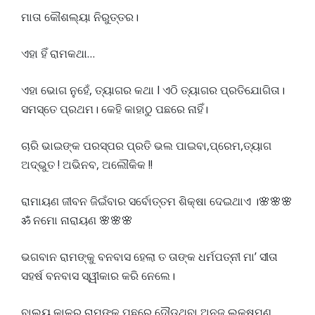
ମାତା କୌଶଲ୍ୟା ନିରୁତ୍ତର।
ଏହା ହିଁ ରାମକଥା…
ଏହା ଭୋଗ ନୁହେଁ, ତ୍ୟାଗର କଥା l ଏଠି ତ୍ୟାଗର ପ୍ରତିଯୋଗିତା।
ସମସ୍ତେ ପ୍ରଥମ। କେହି କାହାଠୁ ପଛରେ ନାହିଁ।
ଚାରି ଭାଇଙ୍କ ପରସ୍ପର ପ୍ରତି ଭଲ ପାଇବା,ପ୍ରେମ,ତ୍ୟାଗ
ଅଦ୍ଭୁତ ! ଅଭିନବ, ଅଲୌକିକ !!
ରାମାୟଣ ଜୀବନ ଜିଇଁବାର ସର୍ବୋତ୍ତମ ଶିକ୍ଷା ଦେଇଥାଏ ।🌸🌸🌸
ॐ ନମୋ ନାରାୟଣ 🌸🌸🌸
ଭଗବାନ ରାମଙ୍କୁ ବନବାସ ହେଲା ତ ତାଙ୍କ ଧର୍ମପତ୍ନୀ ମା’ ସୀତା
ସହର୍ଷ ବନବାସ ସ୍ୱୀକାର କରି ନେଲେ।
ବାଲ୍ୟ କାଳରୁ ରାମଙ୍କ ପଛରେ ଦୌଡୁଥିବା ଅନୁଜ ଲକ୍ଷ୍ମଣ