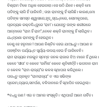
ବିଶ୍ରାମ ଟିକେ ଅଧିକ ହେଇଗଲା। ସେ ଉଠି ଯିବେ। ଶକ୍ତି ମୋ
ପତିଙ୍କୁ ଲାଗି ହିଁ ପାରିବନି ; ତାହା ରାମଙ୍କୁ ହିଁ ଲାଗିଛି। କାରଣ,ମୋ
ପତିଙ୍କ ସମସ୍ତ ଶ୍ୱାସରେ,ହୃଦ୍_ସ୍ପନ୍ନରେ, ଲୋମକୂପରେ,
ପ୍ରତ୍ୟକ ରକ୍ତବିନ୍ଦୁରେ ‘ରାମ’। ଯେହେତୁ ତାଙ୍କ ଶରୀରରେ
ଆତ୍ମାରେ “ରାମ ହିଁ ରାମ”,ତେବେ ଶକ୍ତି ରାମଙ୍କୁ ହିଁ ଲାଗିଥିବ।
ଯନ୍ତ୍ରଣା ରାମଙ୍କୁ ହିଁ ହେଉଥିବ।
ତେଣୁ ହେ ହନୁମାନ ! ଆପଣ ନିଶ୍ଚିତ ହେଇ ଯାଆନ୍ତୁ। ଆପଣ ନ
ପହଞ୍ଚିବା ପର୍ଯ୍ୟନ୍ତ ସୂର୍ଯ୍ୟ-ଉଦୟ ହେଇ ହିଁ ପାରିବେନି।
ରାମ ରାଜ୍ୟର ମଜଭୁତ ସ୍ତମ୍ବ ଜନକ ରାଜାର ଝିଅ ମାନେ ହିଁ ଥିଲେ।
କେବେ ‘ସୀତା’ ତ କେବେ ‘ଉର୍ମିଳା’ କେବେ ଶୃତିକୀର୍ତ୍ତି। ଭଗବାନ ରାମ
ତ କେବଳ “ରାମ-ରାଜ୍ୟ”ର କଳସ ସ୍ଥାପନା କରିଥିଲେ।
ପରନ୍ତୁ ପ୍ରକୃତ “ରାମରାଜ୍ୟ” ତ ଏଇ ସଭିଙ୍କ
ପ୍ରେମ,ତ୍ୟାଗ,ସମର୍ପଣ, ବଳିଦାନରେ ହିଁ ସ୍ଥାପିତ ହେଇଥିଲା।
*ବନ୍ଧୁ ଗଣ ! ଏଇ ତ ଆମର ସଂସ୍କୃତି। ଏଥିପାଇଁ ଆମେ ଗର୍ବିତ।