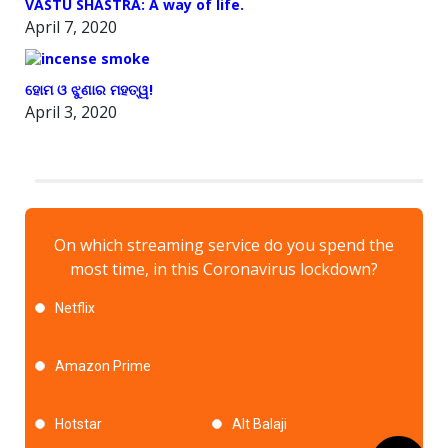
VASTU SHASTRA: A way of life.
April 7, 2020
ହୋମ ଓ ଝୁଣାର ମହତ୍ୱ!
April 3, 2020
On which streaming service do you spend the
most time, in this Coronavirus lockdown?
Netflix
Amazon Prime
Hotstar
Alt Balaji