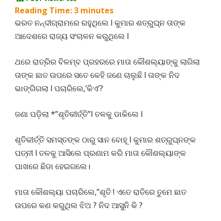
Reading Time:
3
minutes
ଭରତ ନନ୍ଦୀଗ୍ରାମରେ ରହୁଥିଲେ l କୁମାର ଶତ୍ରୁଘ୍ନ ତାଙ୍କ
ଆଦେଶରେ ରାଜ୍ୟ ସଂଚାଳନ କରୁଥିଲେ l
ଥରେ ରାତ୍ରିର ବିଳମ୍ବ ପ୍ରହରରେ ମାତା କୌଶଲ୍ୟାଙ୍କୁ ଲାଗିଲା
ତାଙ୍କ ଛାତ ଉପରେ ସତେ କେହି ଜଣେ ଚାଲୁଛି l ତାଙ୍କ ନିଦ
ଭାଙ୍ଗିଗଲା l ପଚାରିଲେ,’କିଏ’?
ଜଣା ପଡ଼ିଲା *”ଶୃତିକୀର୍ତ୍ତି”l ତଳକୁ ଡାକିଲେ l
ଶୃତିକୀର୍ତ୍ତି ସମସ୍ତଙ୍କ ଠାରୁ ସାନ ବୋହୂ l କୁମାର ଶତ୍ରୁଘ୍ନଙ୍କ
ପତ୍ନୀ l ତଳକୁ ଆସିଲେ ପ୍ରଣାମ କରି ମାତା କୌଶଲ୍ୟାଙ୍କ
ପାଖରେ ଛିଡା ହେଇଗଲେ।
ମାତା କୌଶଲ୍ୟା ପଚାରିଲେ,”ଶୃତି ! ଏତେ ରାତିରେ ତୁମେ ଛାତ
ଉପରେ କଣ କରୁଥିଲ ଝିଅ ? ନିଦ ଆସୁନି କି ?