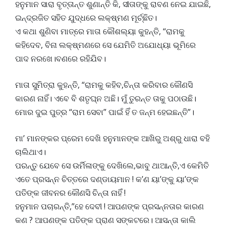
ହନୁମାନ ସାରା ବୃତ୍ତାନ୍ତ ଶୁଣାନ୍ତି କି, ସୀତାଙ୍କୁ ରାବଣ ନେଇ ଯାଇଛି,
ଇନ୍ଦ୍ରଜିତ ସହିତ ଯୁଦ୍ଧରେ ଲକ୍ଷ୍ମଣ ମୂର୍ଚ୍ଛିତ।
ଏ କଥା ଶୁଣିବା ମାତ୍ରେ ମାତା କୌଶଲ୍ୟା କୁହନ୍ତି, “ରାମକୁ
କହିଦେବ, ବିନା ଲକ୍ଷ୍ମଣରେ ସେ ଯେମିତି ଅଯୋଧ୍ୟା ଭୂମିରେ
ପାଦ ନରଖେ।ବଣରେ ରହିଯିବ।
ମାତା ସୁମିତ୍ରା କୁହନ୍ତି, “ରାମକୁ କହିବ,ଚିନ୍ତା କରିବାର କୌଣସି
କାରଣ ନାହିଁ। ଏବେ ବି ଶତୃଘ୍ନ ଅଛି। ମୁଁ ତୁରନ୍ତ ତାକୁ ପଠାଉଛି।
ମୋର ଦୁଇ ପୁତ୍ର “ରାମ ସେବା” ପାଇଁ ହିଁ ତ ଜନ୍ମ ହେଇଛନ୍ତି”।
ମା’ ମାନଙ୍କର ପ୍ରେମ ଦେଖି ହନୁମାନଙ୍କ ଆଖିରୁ ଅଶ୍ରୁ ଧାରା ବହି
ଚାଲିଥାଏ।
ପରନ୍ତୁ ଯେବେ ସେ ଉର୍ମିଳାଙ୍କୁ ଦେଖିଲେ,ଭାବୁ ଥାଆନ୍ତି,ଏ କେମିତି
ଏତେ ପ୍ରସନ୍ନ ଚିତ୍ତରେ ଦଣ୍ଡାୟମାନ ! କ’ଣ ୟା’ଙ୍କୁ ୟା’ଙ୍କ
ପତିଙ୍କ ଜୀବନର କୌଣସି ଚିନ୍ତା ନାହିଁ !
ହନୁମାନ ପଚାରନ୍ତି,”ହେ ଦେବୀ ! ଆପଣଙ୍କ ପ୍ରସନ୍ନତାର କାରଣ
କଣ ? ଆପଣଙ୍କ ପତିଙ୍କ ପ୍ରାଣ ସଙ୍କଟରେ। ଆସନ୍ତା କାଲି