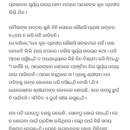
ପ୍ରଭାତର ସୂର୍ଯ୍ୟ ଉଦୟ ହେବା ମାତ୍ରେ ଆପଣଙ୍କ କୂଳ ପ୍ରଦୀପ
ଲିଭି ଯିବ।
ଉର୍ମିଳାଙ୍କ ଉତ୍ତର ଶୁଣି ତିନି ଲୋକର କୌଣସି ପ୍ରାଣୀ ତାଙ୍କର
ବନ୍ଦନା ନ କରି ରହି ପାରିବନି।
ସେ କହିଲେ,”ମୋ କୂଳ-ପ୍ରଦୀପ କୌଣସି ସଙ୍କଟରେ ନାହିଁ। ତାହା
କେବେବି ଲିଭି ଯାଇ ନପାରେ। ରହିଲା ସୂର୍ଯ୍ୟ ଉଦୟର କଥା। ଯଦି
ଆପଣ ଚାହୁଁଛନ୍ତି ତ ଅଯୋଧ୍ୟାରେ କିଛି ଦିନ ବିଶ୍ରାମ କରି ନିଅନ୍ତୁ
“l କାହିଁକି ନା, ଆପଣଙ୍କର ସେଠାରେ ପହଞ୍ଚିବା ବିନା ସୂର୍ଯ୍ୟ ଉଦୟ
ହେଇ ପାରିବେନି। ଆପଣ କହୁଥିଲେ ନା ! ପ୍ରଭୁ ଶ୍ରୀରାମ ମୋ
ପତିଙ୍କୁ ତାଙ୍କ କୋଳରେ ଧରି ବସିଛନ୍ତି ବୋଲି ! ଯିଏ
ଯୋଗେଶ୍ଵର ଶ୍ରୀରାମଙ୍କ କୋଳରେ ଶୋଇଛି ; କାଳ ତାଙ୍କୁ ଛୁଇଁ
ବି ପାରିବନି। ଏମିତିତ ଏ ଦୁହେଁ ଲୀଳା କରୁଛନ୍ତି।
ମୋ ପତି ଯେବେଠୁ ବଣକୁ ଗଲେଣି ; ସେବେଠୁ ଶୋଇ ନାହାନ୍ତି। ସେ
ନ ଶୋଇବା ପାଇଁ ପ୍ରତିଜ୍ଞା କରିଥିଲେ। ସେଥି ପାଇଁ କିଛି ସମୟ
ବିଶ୍ରାମ ନେଇଛନ୍ତି। ଯେବେ ଭଗବାନଙ୍କ କୋଳ ମିଳିଗଲା ;