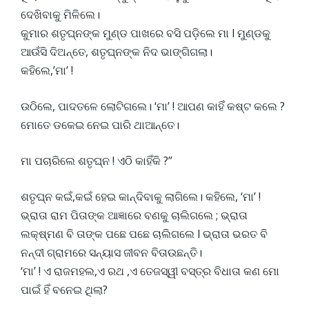
ଦେଖିବାକୁ ମିଳିଲେ।
କୁମାର ଶତୃଘ୍ନଙ୍କ ମୁଣ୍ଡ ପାଖରେ ବସି ପଡ଼ିଲେ ମା l ମୁଣ୍ଡକୁ
ଆଉଁସି ଦିଅନ୍ତେ, ଶତୃଘ୍ନଙ୍କ ନିଦ ଭାଙ୍ଗିଗଲା।
କହିଲେ,’ମା’ !
ଉଠିଲେ, ପାଦତଳେ ଲୋଟିଗଲେ। ‘ମା’ ! ଆପଣ କାହିଁ କଷ୍ଟ କଲେ ?
ମୋତେ ଡକେଇ ନେଇ ପାରି ଥାଆନ୍ତେ।
ମା ପଚାରିଲେ ଶତୃଘ୍ନ ! ଏଠି କାହିଁକି ?”
ଶତୃଘ୍ନ କଇଁ,କଇଁ ହେଇ କାନ୍ଦିବାକୁ ଲାଗିଲେ। କହିଲେ, ‘ମା’ !
ଭ୍ରାତା ରାମ ପିତାଙ୍କ ଆଜ୍ଞାରେ ବଣକୁ ଚାଲିଗଲେ ; ଭ୍ରାତା
ଲକ୍ଷ୍ମଣ ବି ତାଙ୍କ ପଛେ ପଛେ ଚାଲିଗଲେ l ଭ୍ରାତା ଭରତ ବି
ନନ୍ଦୀ ଗ୍ରାମରେ ସନ୍ୟାସ ଜୀବନ ବିତାଉଛନ୍ତି।
‘ମା’ ! ଏ ରାଜମହଲ,ଏ ରଥ ,ଏ ତେଜସ୍ୱୀ ବସ୍ତ୍ର ବିଧାତା କଣ ମୋ
ପାଇଁ ହିଁ ବନେଇ ଥିଲା?