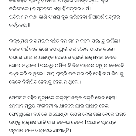
କିଛି କହିବା ପୂର୍ବରୁ ହିଁ ଉର୍ମିଳା ତାଙ୍କର ସମସ୍ତ ଦ୍ଵିଧା ଦୂର
କରିଦେଲେ। ବାସ୍ତବରେ ଏହା ହିଁ ପତ୍ନୀର ଧର୍ମ।
ପତିର ମନ କଥା ଜାଣି ସଂଶୟ ଦୂର କରିଦେବା ହିଁ ଆଦର୍ଶ ପତ୍ନୀର
କର୍ତ୍ତବ୍ୟ !!
ଲକ୍ଷ୍ମଣ ତ ରାମଙ୍କ ସହିତ ବନ ଗମନ କଲେ,ପରନ୍ତୁ ଉର୍ମିଳା !
ଚଉଦ ବର୍ଷ କାଳ ଜଣେ ତପସ୍ୱିନୀ ଭଳି ଜୀବନ ଯାପନ କଲେ।
ବଣରେ ଭାଇ ଭାଉଜଙ୍କ ସେବାରେ ବ୍ରତୀ ଲକ୍ଷ୍ମଣ କେବେ
ଶୋଇ ନ ଥିଲେ l ପରନ୍ତୁ ଉର୍ମିଳା ବି ନିଜ ମହଲର ଦ୍ୱାର କେବେବି
ବନ୍ଦ କରି ନ ଥିଲେ l ସାରା ରାତ୍ରି ଉଜାଗର ରହି ସେହି ଦୀପ ଶିଖାକୁ
କେବେ ନିର୍ବାପିତ ହେବାକୁ ଦେଇ ନ ଥିଲେ।
ମେଘନାଦ ସହିତ ଯୁଦ୍ଧରେ ଲକ୍ଷ୍ମଣଙ୍କ ଶକ୍ତି ଭେଦ ହେଲା।
ହନୁମାନ ମୃତ୍ୟୁ ସଂଜୀବନୀ ସନ୍ଧାନରେ ଯାଇ ପାହାଡ଼ ନେଇ
ଫେରୁଥିଲେ। ବାଟରେ ଅଯୋଧ୍ୟା ଉପର ଦେଇ ଗଲା ବେଳେ ଭରତ
ତାଙ୍କୁ ରାକ୍ଷସ ଭାବି ବାଣ ଚଳେଇ ଦେଲେ l ଆଘାତ ପ୍ରାପ୍ତ
ହନୁମାନ ତଳେ ଓଲ୍ହେଇ ଯାଆନ୍ତି।