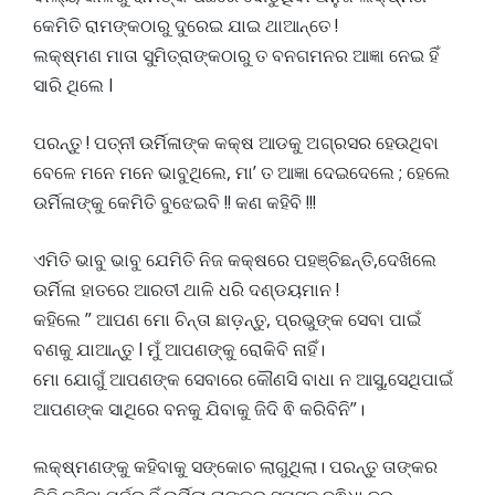
କେମିତି ରାମଙ୍କଠାରୁ ଦୁରେଇ ଯାଇ ଥାଆନ୍ତେ !
ଲକ୍ଷ୍ମଣ ମାତା ସୁମିତ୍ରାଙ୍କଠାରୁ ତ ବନଗମନର ଆଜ୍ଞା ନେଇ ହିଁ
ସାରି ଥିଲେ l
ପରନ୍ତୁ ! ପତ୍ନୀ ଉର୍ମିଳାଙ୍କ କକ୍ଷ ଆଡକୁ ଅଗ୍ରସର ହେଉଥିବା
ବେଳେ ମନେ ମନେ ଭାବୁଥିଲେ, ମା’ ତ ଆଜ୍ଞା ଦେଇଦେଲେ ; ହେଲେ
ଉର୍ମିଳାଙ୍କୁ କେମିତି ବୁଝେଇବି !! କଣ କହିବି !!!
ଏମିତି ଭାବୁ ଭାବୁ ଯେମିତି ନିଜ କକ୍ଷରେ ପହଞ୍ଚିଛନ୍ତି,ଦେଖିଲେ
ଉର୍ମିଳା ହାତରେ ଆରତୀ ଥାଳି ଧରି ଦଣ୍ଡୟମାନ !
କହିଲେ ” ଆପଣ ମୋ ଚିନ୍ତା ଛାଡ଼ନ୍ତୁ, ପ୍ରଭୁଙ୍କ ସେବା ପାଇଁ
ବଣକୁ ଯାଆନ୍ତୁ l ମୁଁ ଆପଣଙ୍କୁ ରୋକିବି ନାହିଁ।
ମୋ ଯୋଗୁଁ ଆପଣଙ୍କ ସେବାରେ କୌଣସି ବାଧା ନ ଆସୁ,ସେଥିପାଇଁ
ଆପଣଙ୍କ ସାଥିରେ ବନକୁ ଯିବାକୁ ଜିଦି ଵି କରିବିନି”।
ଲକ୍ଷ୍ମଣଙ୍କୁ କହିବାକୁ ସଙ୍କୋଚ ଲାଗୁଥିଲା। ପରନ୍ତୁ ତାଙ୍କର