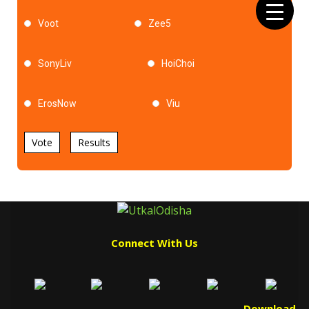
Voot
Zee5
SonyLiv
HoiChoi
ErosNow
Viu
Vote
Results
Connect With Us
Download