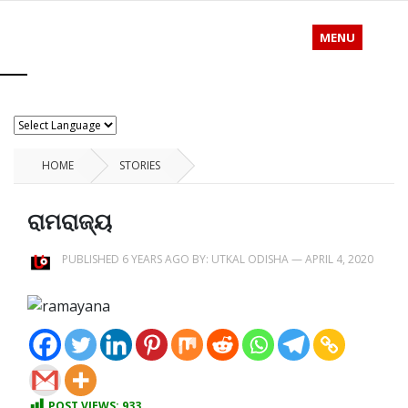
MENU
HOME
STORIES
ରାମରାଜ୍ୟ
PUBLISHED 6 YEARS AGO BY:
UTKAL ODISHA
—
APRIL 4, 2020
POST VIEWS:
933