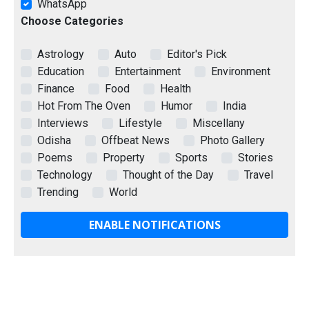
WhatsApp
Choose Categories
Astrology
Auto
Editor's Pick
Education
Entertainment
Environment
Finance
Food
Health
Hot From The Oven
Humor
India
Interviews
Lifestyle
Miscellany
Odisha
Offbeat News
Photo Gallery
Poems
Property
Sports
Stories
Technology
Thought of the Day
Travel
Trending
World
ENABLE NOTIFICATIONS