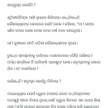
ଶତ୍ରୁଘ୍ନ କେଉଁଠି ?
ଶୃତିକୀର୍ତ୍ତିଙ୍କ ଆଖି ଲୁହରେ ଭିଜିଗଲା। କାନ୍ଦିକାନ୍ଦି
କୌଶଲ୍ୟାଙ୍କ କୋଳରେ ଲୋଟି ଗଲେ l କହିଲେ, “ମା ! ତାଙ୍କ
ସହିତ ମୋର ଶେଷ ଦେଖା ତେର ବର୍ଷ ତଳେ ହେଇଥିଲା।
ଓଃ ! ଦୁଃଖରେ ଫାଟି ପଡିଲା କୌଶଲ୍ୟାଙ୍କ ହୃଦୟ।
ତୁରନ୍ତ ସମସ୍ତଙ୍କୁ ଡାକିଲେ। ସେବକମାନେ ଦୌଡ଼ି ଆସିଲେ l
ଅର୍ଦ୍ଧ ରାତ୍ରିରେ ହିଁ ପାଲିଙ୍କି ପ୍ରସ୍ତୁତ ହେଲା। ଶତୃଘ୍ନଙ୍କୁ ଖୋଜା
ଯିବ। ମା’ ବାହାରିଲେ l
ଜାଣିଛନ୍ତି ! ଶତୃଘ୍ନ କେଉଁଠୁ ମିଳିଲେ ?
ଅଯୋଧ୍ୟାର ଯେଉଁ ଦ୍ୱାର ବାହାରେ ଭରତ ନନ୍ଦିଗ୍ରାମରେ
ତପସ୍ୱୀ ଜୀବନ ବିତାଉ ଥିଲେ,ସେହି ଦ୍ୱାର ଭିତରେ ଏକ ପଥର ଶିଳା
ଥିଲା l ତା’ରି ଉପରେ ଶତ୍ରୁଘ୍ନ ନିଜ ବାହୁକୁ ତକିଆ କରି ଶୋଇଥିବା