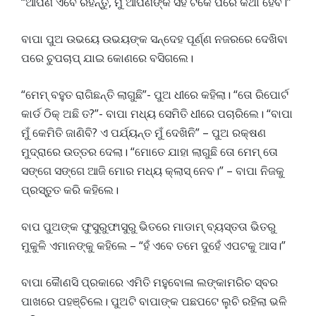
“ଆପଣ ଏବେ ରହନ୍ତୁ, ମୁଁ ଆପଣଙ୍କ ସହ ଟିକେ ପରେ କଥା ହେବି।”
ବାପା ପୁଅ ଉଭୟେ ଉଭୟଙ୍କ ସନ୍ଦେହ ପୂର୍ଣ୍ଣ ନଜରରେ ଦେଖିବା
ପରେ ଚୁପଚାପ୍ ଯାଇ କୋଣରେ ବସିଗଲେ।
“ମେମ୍ ବହୁତ ରାଗିଛନ୍ତି ଲାଗୁଛି”- ପୁଅ ଧୀରେ କହିଲା। “ତୋ ରିପୋର୍ଟ
କାର୍ଡ ଠିକ୍ ଅଛି ତ?”- ବାପା ମଧ୍ୟ ସେମିତି ଧୀରେ ପଚାରିଲେ। “ବାପା
ମୁଁ କେମିତି ଜାଣିବି? ଏ ପର୍ଯ୍ୟନ୍ତ ମୁଁ ଦେଖିନି” – ପୁଅ ରକ୍ଷଣ
ମୁଦ୍ରାରେ ଉତ୍ତର ଦେଲା। “ମୋତେ ଯାହା ଲାଗୁଛି ତୋ ମେମ୍ ତୋ
ସଙ୍ଗେ ସଙ୍ଗେ ଆଜି ମୋର ମଧ୍ୟ କ୍ଲାସ୍ ନେବ।” – ବାପା ନିଜକୁ
ପ୍ରସ୍ତୁତ କରି କହିଲେ।
ବାପ ପୁଅଙ୍କ ଫୁସୁରୁଫାସୁରୁ ଭିତରେ ମାଡାମ୍ ବ୍ୟସ୍ତତା ଭିତରୁ
ମୁକୁଳି ଏମାନଙ୍କୁ କହିଲେ – “ହଁ ଏବେ ତମେ ଦୁହେଁ ଏପଟକୁ ଆସ।”
ବାପା କୈାଣସି ପ୍ରକାରେ ଏମିତି ମହୁବୋଳା ଲଙ୍କାମରିଚ ସ୍ବର
ପାଖରେ ପହଞ୍ଚିଲେ। ପୁଅଟି ବାପାଙ୍କ ପଛପଟେ ଲୁଚି ରହିଲା ଭଳି