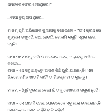
ସମୟରେ ଫେଲ୍ ହେଉଥିଲେ।”
…ବାପା ଚୁପ୍ ଚାପ୍ ଥିଲେ…
ମାଡମ୍ ପୁଣି ଅଭିଯୋଗ କୁ ଆଗକୁ ବଢେଇଲେ – “ଇଏ କ୍ଲାସ ରେ
ଶୃଙ୍ଖଳା ରଖୁନାହିଁ, କଥା ହେଉଛି, ଚଗଲାମି କରୁଛି, ସ୍ଥିର ହେଇ
ବସୁନି।
ବାପା ମାଡମଙ୍କୁ ମଝିରେ ଅଟକାଇ ଦେଇ, ଅନ୍ବେଷୁ ଆଖିରେ
କହିଲେ…
ବାପା – ସେ ସବୁ ଛାଡ଼ନ୍ତୁ! ଆପଣ କିଛି ଭୁଲି ଯାଉଛନ୍ତି। ଏହା
ଭିତରେ ଗଣିତ ଖାତାଟି କାହିଁ? ତା ରିଜଲ୍ଟ ଟା ତ କୁହନ୍ତୁ।
ମାଡମ୍ – (ମୁହଁ ବୁଲେଇ ଦେଇ) ହଁ, ତାକୁ ଦେଖାଇବା ଜରୁରୀ ନୁହେଁ।
ବାପା – ସେ ଯାହାବି ହେଉ, ଯେତେବେଳେ ସବୁ ଖାତା ଦେଖାଉଛନ୍ତି
ସେତେବେଳେ ସେଟା କାହିଁକି ବାକି ରହିବ?