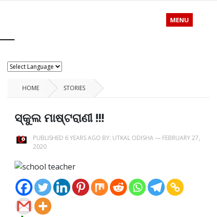
MENU
HOME
STORIES
ସ୍କୁଲ ମାଷ୍ଟରାଣୀ !!!
PUBLISHED 6 YEARS AGO BY:
UTKAL ODISHA
—
FEBRUARY 27,
2020