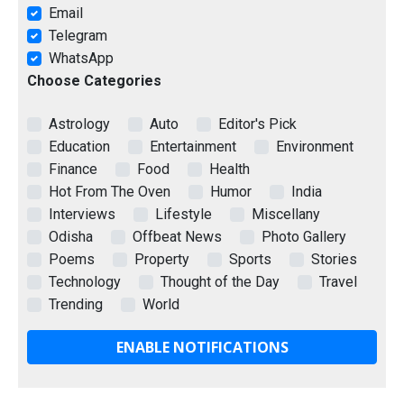
Email
Telegram
WhatsApp
Choose Categories
Astrology
Auto
Editor's Pick
Education
Entertainment
Environment
Finance
Food
Health
Hot From The Oven
Humor
India
Interviews
Lifestyle
Miscellany
Odisha
Offbeat News
Photo Gallery
Poems
Property
Sports
Stories
Technology
Thought of the Day
Travel
Trending
World
ENABLE NOTIFICATIONS