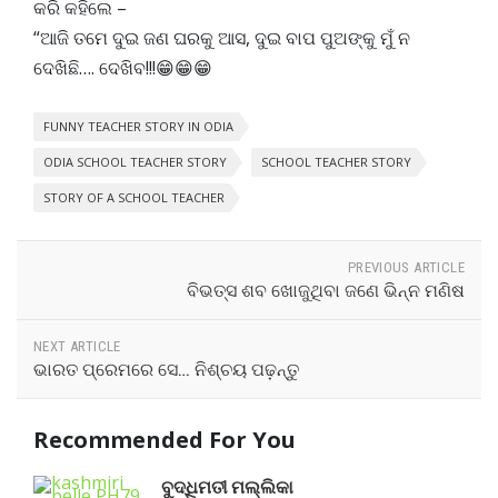
କରି କହିଲେ –
“ଆଜି ତମେ ଦୁଇ ଜଣ ଘରକୁ ଆସ, ଦୁଇ ବାପ ପୁଅଙ୍କୁ ମୁଁ ନ
ଦେଖିଛି…. ଦେଖିବ!!!😁😁😁
FUNNY TEACHER STORY IN ODIA
ODIA SCHOOL TEACHER STORY
SCHOOL TEACHER STORY
STORY OF A SCHOOL TEACHER
PREVIOUS ARTICLE
ବିଭତ୍ସ ଶବ ଖୋଜୁଥିବା ଜଣେ ଭିନ୍ନ ମଣିଷ
NEXT ARTICLE
ଭାରତ ପ୍ରେମରେ ସେ… ନିଶ୍ଚୟ ପଢ଼ନ୍ତୁ
Recommended For You
ବୁଦ୍ଧିମତୀ ମଲ୍ଲିକା