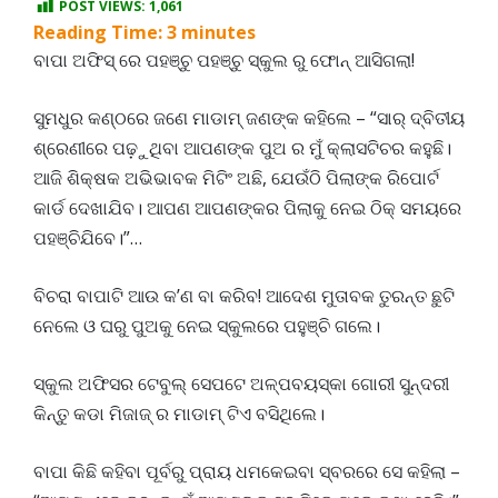
POST VIEWS:
1,061
Reading Time:
3
minutes
ବାପା ଅଫିସ୍ ରେ ପହଞ୍ଚୁ ପହଞ୍ଚୁ ସ୍କୁଲ ରୁ ଫୋନ୍ ଆସିଗଲା!
ସୁମଧୁର କଣ୍ଠରେ ଜଣେ ମାଡାମ୍ ଜଣଙ୍କ କହିଲେ – “ସାର୍ ଦ୍ବିତୀୟ
ଶ୍ରେଣୀରେ ପଢ଼ୁଥିବା ଆପଣଙ୍କ ପୁଅ ର ମୁଁ କ୍ଲାସଟିଚର କହୁଛି।
ଆଜି ଶିକ୍ଷକ ଅଭିଭାବକ ମିଟିଂ ଅଛି, ଯେଉଁଠି ପିଲାଙ୍କ ରିପୋର୍ଟ
କାର୍ଡ ଦେଖାଯିବ। ଆପଣ ଆପଣଙ୍କର ପିଲାକୁ ନେଇ ଠିକ୍ ସମୟରେ
ପହଞ୍ଚିଯିବେ।”…
ବିଚରା ବାପାଟି ଆଉ କ’ଣ ବା କରିବ! ଆଦେଶ ମୁତାବକ ତୁରନ୍ତ ଛୁଟି
ନେଲେ ଓ ଘରୁ ପୁଅକୁ ନେଇ ସ୍କୁଲରେ ପହୁଞ୍ଚି ଗଲେ।
ସ୍କୁଲ ଅଫିସର ଟେବୁଲ୍ ସେପଟେ ଅଳ୍ପବୟସ୍କା ଗୋରୀ ସୁନ୍ଦରୀ
କିନ୍ତୁ କଡା ମିଜାଜ୍ ର ମାଡାମ୍ ଟିଏ ବସିଥିଲେ।
ବାପା କିଛି କହିବା ପୂର୍ବରୁ ପ୍ରାୟ ଧମକେଇବା ସ୍ବରରେ ସେ କହିଲା –