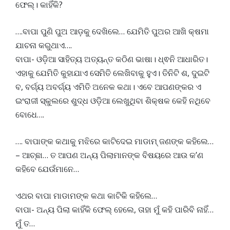
ଫେଲ୍। କାହିଁକି?
….ବାପା ପୁଣି ପୁଅ ଆଡ଼କୁ ଦେଖିଲେ… ଯେମିତି ପୁଅର ଆଖି କ୍ଷମା
ଯାଚନା କରୁଥାଏ….
ବାପା- ଓଡ଼ିଆ ସାହିତ୍ୟ ଅତ୍ୟନ୍ତ କଠିଣ ଭାଷା। ଧ୍ଵନି ଆଧାରିତ।
ଏହାକୁ ଯେମିତି କୁହାଯାଏ ସେମିତି ଲେଖିବାକୁ ହୁଏ। ତିନିଟି ଶ, ଦୁଇଟି
ବ, ବର୍ଗ୍ୟ ଅବର୍ଗ୍ୟ ଏମିତି ଅନେକ କଥା। ଏବେ ଆପଣଙ୍କର ଏ
ଇଂରାଜୀ ସ୍କୁଲରେ ଶୁଦ୍ଧ ଓଡ଼ିଆ ଲେଖୁଥିବା ଶିକ୍ଷକ କେହି ନଥିବେ
ବୋଧେ….
…. ବାପାଙ୍କ କଥାକୁ ମଝିରେ କାଟିଦେଇ ମାଡାମ୍ ଜଣଙ୍କ କହିଲେ…
– ଆଚ୍ଛା… ତ ଆପଣ ଅନ୍ୟ ପିଲାମାନଙ୍କ ବିଷୟରେ ଆଉ କ’ଣ
କହିବେ ଯେଉଁମାନେ…
ଏଥର ବାପା ମାଡାମଙ୍କ କଥା କାଟିକି କହିଲେ…
ବାପା- ଅନ୍ୟ ପିଲା କାହିଁକି ଫେଲ୍ ହେଲେ, ତାହା ମୁଁ କହି ପାରିବି ନାହିଁ…
ମୁଁ ତ…