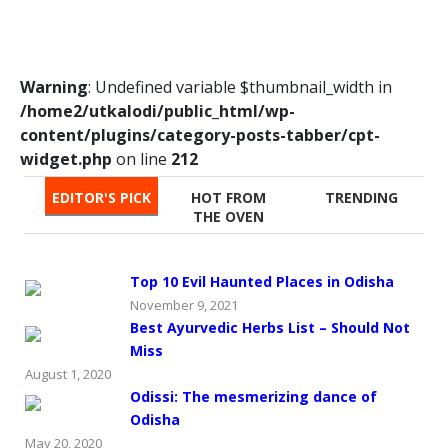
Warning
: Undefined variable $thumbnail_width in
/home2/utkalodi/public_html/wp-
content/plugins/category-posts-tabber/cpt-
widget.php
on line
212
EDITOR'S PICK
HOT FROM
TRENDING
THE OVEN
Top 10 Evil Haunted Places in Odisha
November 9, 2021
Best Ayurvedic Herbs List – Should Not
Miss
August 1, 2020
Odissi: The mesmerizing dance of
Odisha
May 20, 2020