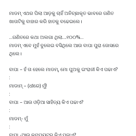
ମାଡମ୍ ଏଥର ପିଲା ଆଡ଼କୁ ଚାହିଁ ଅନିଚ୍ଛାକୃତ ଭାବରେ ଗଣିତ
ଖାତାଟିକୁ ବାହାର କରି ହାତକୁ ବଢେଇଲେ।
…ଗଣିତରେ କଥା ଅଲଗା ଥିଲା….୧୦୦%…
ମାଡମ୍ ଏବେ ମୁହଁ ବୁଲେଇ ବସିଥିଲେ ଆଉ ବାପା ପୁରା ଜୋସରେ
ଥିଲେ।
ବାପା – ହଁ ତା ହେଲେ ମାଡମ୍, ମୋ ପୁଅକୁ ଇଂରାଜୀ କିଏ ପଢାଏ?
:
ମାଡାମ୍ – (ଧୀରେ) ମୁଁ!
:
ବାପା – ଆଉ ଓଡ଼ିଆ ସାହିତ୍ୟ କିଏ ପଢାଏ?
:
ମାଡମ୍- ମୁଁ
:
ବାପା -ଆଉ କମ୍ପ୍ୟୁଟର କିଏ ପଢାଏ?