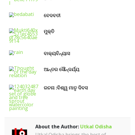
ବେଦବତୀ
ମୁକ୍ତି
ବାକ୍ୟବିନ୍ୟାସ
ଆନ୍ତର ସୌନ୍ଦର୍ଯ୍ୟ
ରଚନା :ବିଶ୍ୱ ମାତୃ ଦିବସ
About the Author:
Utkal Odisha
Utkal Odisha brings the best of