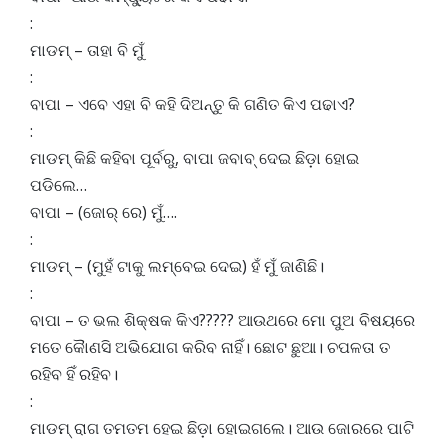
:
ମାଡମ୍ – ତାହା ବି ମୁଁ
:
ବାପା – ଏବେ ଏହା ବି କହି ଦିଅନ୍ତୁ କି ଗଣିତ କିଏ ପଢାଏ?
:
ମାଡମ୍ କିଛି କହିବା ପୂର୍ବରୁ, ବାପା ଜବାବ୍ ଦେଇ ଛିଡ଼ା ହୋଇ
ପଡିଲେ…
ବାପା – (ଜୋର୍ ରେ) ମୁଁ….
:
ମାଡମ୍ – (ମୁହଁ ଟାକୁ ଲମ୍ବେଇ ଦେଇ) ହଁ ମୁଁ ଜାଣିଛି।
:
ବାପା – ତ ଭଲ ଶିକ୍ଷକ କିଏ????? ଆଉଥରେ ମୋ ପୁଅ ବିଷୟରେ
ମତେ କୈାଣସି ଅଭିଯୋଗ କରିବ ନାହିଁ। ଛୋଟ ଛୁଆ। ଚପଳତା ତ
ରହିବ ହିଁ ରହିବ।
:
ମାଡମ୍ ରାଗ ତମତମ ହେଇ ଛିଡ଼ା ହୋଇଗଲେ। ଆଉ ଜୋରରେ ପାଟି