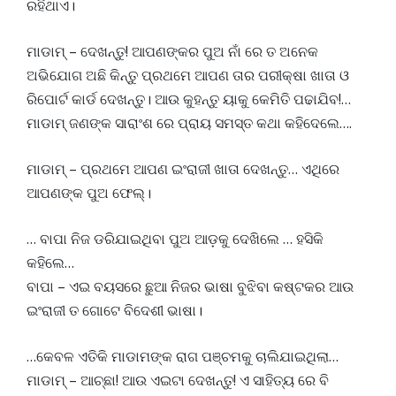
ରହିଥାଏ।
ମାଡାମ୍ – ଦେଖନ୍ତୁ! ଆପଣଙ୍କର ପୁଅ ନାଁ ରେ ତ ଅନେକ
ଅଭିଯୋଗ ଅଛି କିନ୍ତୁ ପ୍ରଥମେ ଆପଣ ତାର ପରୀକ୍ଷା ଖାତା ଓ
ରିପୋର୍ଟ କାର୍ଡ ଦେଖନ୍ତୁ। ଆଉ କୁହନ୍ତୁ ୟାକୁ କେମିତି ପଢାଯିବ!…
ମାଡାମ୍ ଜଣଙ୍କ ସାରାଂଶ ରେ ପ୍ରାୟ ସମସ୍ତ କଥା କହିଦେଲେ….
ମାଡାମ୍ – ପ୍ରଥମେ ଆପଣ ଇଂରାଜୀ ଖାତା ଦେଖନ୍ତୁ… ଏଥିରେ
ଆପଣଙ୍କ ପୁଅ ଫେଲ୍।
… ବାପା ନିଜ ଡରିଯାଇଥିବା ପୁଅ ଆଡ଼କୁ ଦେଖିଲେ … ହସିକି
କହିଲେ…
ବାପା – ଏଇ ବୟସରେ ଛୁଆ ନିଜର ଭାଷା ବୁଝିବା କଷ୍ଟକର ଆଉ
ଇଂରାଜୀ ତ ଗୋଟେ ବିଦେଶୀ ଭାଷା।
…କେବଳ ଏତିକି ମାଡାମଙ୍କ ରାଗ ପଞ୍ଚମକୁ ଚାଲିଯାଇଥିଲା…
ମାଡାମ୍ – ଆଚ୍ଛା! ଆଉ ଏଇଟା ଦେଖନ୍ତୁ! ଏ ସାହିତ୍ୟ ରେ ବି