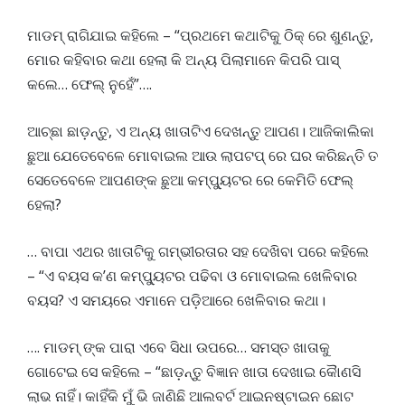
ମାଡମ୍ ରାଗିଯାଇ କହିଲେ – “ପ୍ରଥମେ କଥାଟିକୁ ଠିକ୍ ରେ ଶୁଣନ୍ତୁ,
ମୋର କହିବାର କଥା ହେଲା କି ଅନ୍ୟ ପିଲାମାନେ କିପରି ପାସ୍
କଲେ… ଫେଲ୍ ନୁହେଁ”….
ଆଚ୍ଛା ଛାଡ଼ନ୍ତୁ, ଏ ଅନ୍ୟ ଖାତାଟିଏ ଦେଖନ୍ତୁ ଆପଣ। ଆଜିକାଲିକା
ଛୁଆ ଯେତେବେଳେ ମୋବାଇଲ ଆଉ ଲାପଟପ୍ ରେ ଘର କରିଛନ୍ତି ତ
ସେତେବେଳେ ଆପଣଙ୍କ ଛୁଆ କମ୍ପ୍ୟୁଟର ରେ କେମିତି ଫେଲ୍
ହେଲା?
… ବାପା ଏଥର ଖାତାଟିକୁ ଗମ୍ଭୀରତାର ସହ ଦେଖିବା ପରେ କହିଲେ
– “ଏ ବୟସ କ’ଣ କମ୍ପ୍ୟୁଟର ପଢିବା ଓ ମୋବାଇଲ ଖେଳିବାର
ବୟସ? ଏ ସମୟରେ ଏମାନେ ପଡ଼ିଆରେ ଖେଳିବାର କଥା।
…. ମାଡମ୍ ଙ୍କ ପାରା ଏବେ ସିଧା ଉପରେ… ସମସ୍ତ ଖାତାକୁ
ଗୋଟେଇ ସେ କହିଲେ – “ଛାଡ଼ନ୍ତୁ ବିଜ୍ଞାନ ଖାତା ଦେଖାଇ କୈାଣସି
ଲାଭ ନାହିଁ। କାହିଁକି ମୁଁ ଭି ଜାଣିଛି ଆଲବର୍ଟ ଆଇନଷ୍ଟାଇନ ଛୋଟ