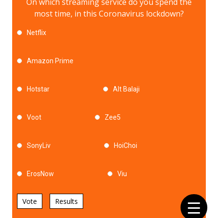
On which streaming service do you spend the
most time, in this Coronavirus lockdown?
Netflix
Amazon Prime
Hotstar
Alt Balaji
Voot
Zee5
SonyLiv
HoiChoi
ErosNow
Viu
Vote
Results