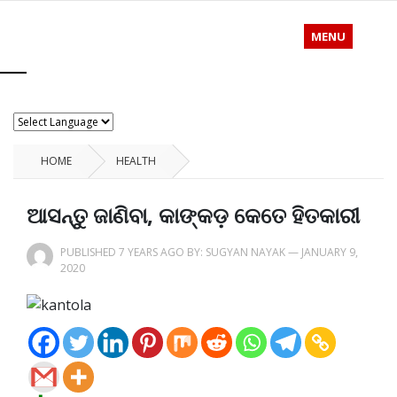
MENU
HOME
HEALTH
ଆସନ୍ତୁ ଜାଣିବା, କାଙ୍କଡ଼ କେତେ ହିତକାରୀ
PUBLISHED 7 YEARS AGO BY:
SUGYAN NAYAK
—
JANUARY 9,
2020