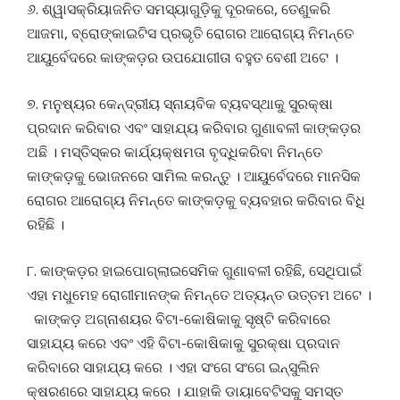
୬. ଶ୍ୱାସକ୍ରିୟାଜନିତ ସମସ୍ୟାଗୁଡ଼ିକୁ ଦୂରକରେ, ତେଣୁକରି
ଆଜମା, ବ୍ରୋଙ୍କାଇଟିସ ପ୍ରଭୃତି ରୋଗର ଆରୋଗ୍ୟ ନିମନ୍ତେ
ଆୟୁର୍ବେଦରେ କାଙ୍କଡ଼ର ଉପଯୋଗୀତା ବହୁତ ବେଶୀ ଅଟେ ।
୭. ମନୁଷ୍ୟର କେନ୍ଦ୍ରୀୟ ସ୍ନାୟବିକ ବ୍ୟବସ୍ଥାକୁ ସୁରକ୍ଷା
ପ୍ରଦାନ କରିବାର ଏବଂ ସାହାଯ୍ୟ କରିବାର ଗୁଣାବଳୀ କାଙ୍କଡ଼ର
ଅଛି । ମସ୍ତିସ୍କର କାର୍ଯ୍ୟକ୍ଷମତା ବୃଦ୍ଧିକରିବା ନିମନ୍ତେ
କାଙ୍କଡ଼କୁ ଭୋଜନରେ ସାମିଲ କରନ୍ତୁ । ଆୟୁର୍ବେଦରେ ମାନସିକ
ରୋଗର ଆରୋଗ୍ୟ ନିମନ୍ତେ କାଙ୍କଡ଼କୁ ବ୍ୟବହାର କରିବାର ବିଧି
ରହିଛି ।
୮. କାଙ୍କଡ଼ର ହାଇପୋଗ୍ଲାଇସେମିକ ଗୁଣାବଳୀ ରହିଛି, ସେଥିପାଇଁ
ଏହା ମଧୁମେହ ରୋଗୀମାନଙ୍କ ନିମନ୍ତେ ଅତ୍ୟନ୍ତ ଉତ୍ତମ ଅଟେ ।
କାଙ୍କଡ଼ ଅଗ୍ନାଶୟର ବିଟା-କୋଷିକାକୁ ସୃଷ୍ଟି କରିବାରେ
ସାହାଯ୍ୟ କରେ ଏବଂ ଏହି ବିଟା-କୋଷିକାକୁ ସୁରକ୍ଷା ପ୍ରଦାନ
କରିବାରେ ସାହାଯ୍ୟ କରେ । ଏହା ସଂଗେ ସଂଗେ ଇନ୍ସୁଲିନ
କ୍ଷରଣରେ ସାହାଯ୍ୟ କରେ । ଯାହାକି ଡାୟାବେଟିସକୁ ସମସ୍ତ