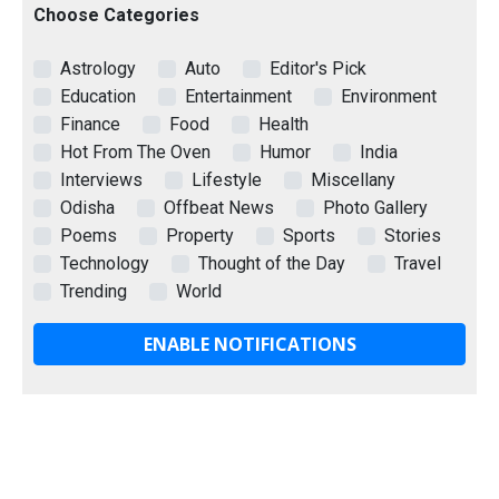
Choose Categories
Astrology
Auto
Editor's Pick
Education
Entertainment
Environment
Finance
Food
Health
Hot From The Oven
Humor
India
Interviews
Lifestyle
Miscellany
Odisha
Offbeat News
Photo Gallery
Poems
Property
Sports
Stories
Technology
Thought of the Day
Travel
Trending
World
ENABLE NOTIFICATIONS