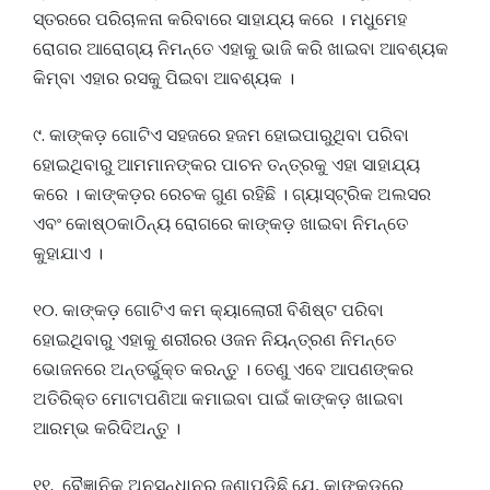
ସ୍ତରରେ ପରିଚାଳନା କରିବାରେ ସାହାଯ୍ୟ କରେ । ମଧୁମେହ
ରୋଗର ଆରୋଗ୍ୟ ନିମନ୍ତେ ଏହାକୁ ଭାଜି କରି ଖାଇବା ଆବଶ୍ୟକ
କିମ୍ବା ଏହାର ରସକୁ ପିଇବା ଆବଶ୍ୟକ ।
୯. କାଙ୍କଡ଼ ଗୋଟିଏ ସହଜରେ ହଜମ ହୋଇପାରୁଥିବା ପରିବା
ହୋଇଥିବାରୁ ଆମମାନଙ୍କର ପାଚନ ତନ୍ତ୍ରକୁ ଏହା ସାହାଯ୍ୟ
କରେ । କାଙ୍କଡ଼ର ରେଚକ ଗୁଣ ରହିଛି । ଗ୍ୟାସ୍ଟ୍ରିକ ଅଲସର
ଏବଂ କୋଷ୍ଠକାଠିନ୍ୟ ରୋଗରେ କାଙ୍କଡ଼ ଖାଇବା ନିମନ୍ତେ
କୁହାଯାଏ ।
୧୦. କାଙ୍କଡ଼ ଗୋଟିଏ କମ କ୍ୟାଲୋରୀ ବିଶିଷ୍ଟ ପରିବା
ହୋଇଥିବାରୁ ଏହାକୁ ଶରୀରର ଓଜନ ନିୟନ୍ତ୍ରଣ ନିମନ୍ତେ
ଭୋଜନରେ ଅନ୍ତର୍ଭୁକ୍ତ କରନ୍ତୁ । ତେଣୁ ଏବେ ଆପଣଙ୍କର
ଅତିରିକ୍ତ ମୋଟାପଣିଆ କମାଇବା ପାଇଁ କାଙ୍କଡ଼ ଖାଇବା
ଆରମ୍ଭ କରିଦିଅନ୍ତୁ ।
୧୧. ବୈଜ୍ଞାନିକ ଅନୁସନ୍ଧାନରୁ ଜଣାପଡିଛି ଯେ, କାଙ୍କଡ଼ରେ