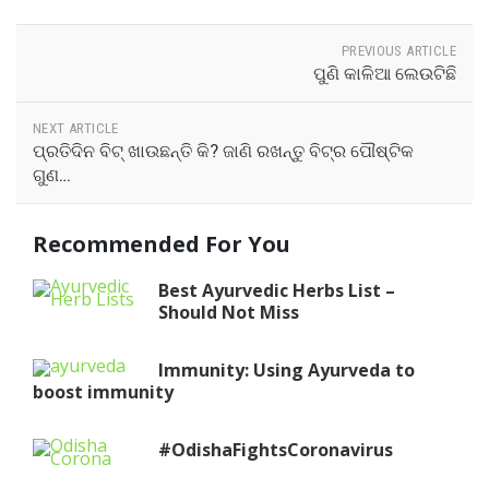
PREVIOUS ARTICLE
ପୁଣି କାଳିଆ ଲେଉଟିଛି
NEXT ARTICLE
ପ୍ରତିଦିନ ବିଟ୍ ଖାଉଛନ୍ତି କି? ଜାଣି ରଖନ୍ତୁ ବିଟ୍ର ପୌଷ୍ଟିକ
ଗୁଣ…
Recommended For You
Best Ayurvedic Herbs List –
Should Not Miss
Immunity: Using Ayurveda to
boost immunity
#OdishaFightsCoronavirus