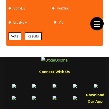
SonyLiv
HoiChoi
ErosNow
Viu
Vote
Results
Connect With Us
Download
Our App