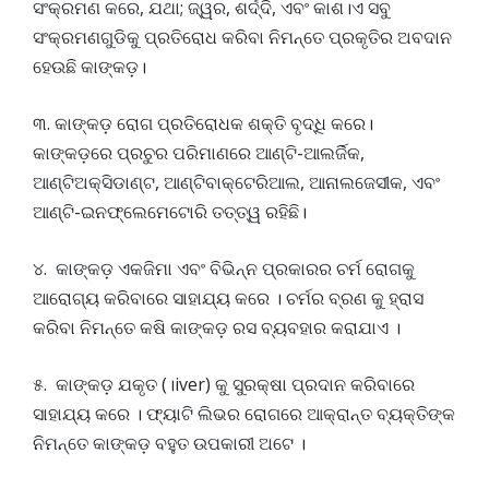
ସଂକ୍ରମଣ କରେ, ଯଥା; ଜ୍ୱର, ଶର୍ଦ୍ଦି, ଏବଂ କାଶ।ଏ ସବୁ
ସଂକ୍ରମଣଗୁଡିକୁ ପ୍ରତିରୋଧ କରିବା ନିମନ୍ତେ ପ୍ରକୃତିର ଅବଦାନ
ହେଉଛି କାଙ୍କଡ଼।
୩. କାଙ୍କଡ଼ ରୋଗ ପ୍ରତିରୋଧକ ଶକ୍ତି ବୃଦ୍ଧି କରେ।
କାଙ୍କଡ଼ରେ ପ୍ରଚୁର ପରିମାଣରେ ଆଣ୍ଟି-ଆଲର୍ଜିକ,
ଆଣ୍ଟିଅକ୍ସିଡାଣ୍ଟ, ଆଣ୍ଟିବାକ୍ଟେରିଆଲ, ଆନାଲଜେସୀକ, ଏବଂ
ଆଣ୍ଟି-ଇନଫ୍ଲେମେଟୋରି ତତ୍ତ୍ୱ ରହିଛି।
୪. କାଙ୍କଡ଼ ଏକଜିମା ଏବଂ ବିଭିନ୍ନ ପ୍ରକାରର ଚର୍ମ ରୋଗକୁ
ଆରୋଗ୍ୟ କରିବାରେ ସାହାଯ୍ୟ କରେ । ଚର୍ମର ବ୍ରଣ କୁ ହ୍ରାସ
କରିବା ନିମନ୍ତେ କଷି କାଙ୍କଡ଼ ରସ ବ୍ୟବହାର କରାଯାଏ ।
୫. କାଙ୍କଡ଼ ଯକୃତ (।iver) କୁ ସୁରକ୍ଷା ପ୍ରଦାନ କରିବାରେ
ସାହାଯ୍ୟ କରେ । ଫ୍ୟାଟି ଲିଭର ରୋଗରେ ଆକ୍ରାନ୍ତ ବ୍ୟକ୍ତିଙ୍କ
ନିମନ୍ତେ କାଙ୍କଡ଼ ବହୁତ ଉପକାରୀ ଅଟେ ।