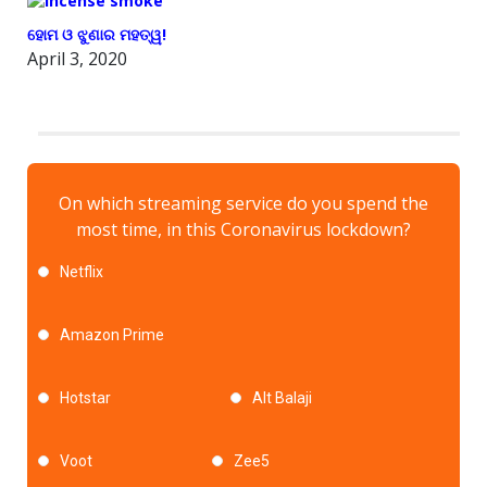
ହୋମ ଓ ଝୁଣାର ମହତ୍ୱ!
April 3, 2020
On which streaming service do you spend the
most time, in this Coronavirus lockdown?
Netflix
Amazon Prime
Hotstar
Alt Balaji
Voot
Zee5