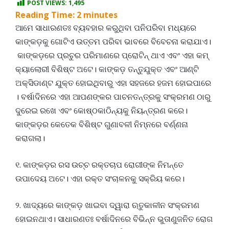
POST VIEWS:
1,495
Reading Time:
2
minutes
ଆମେ ସାଧାରଣତଃ ବ୍ୟବହାର କରୁଥିବା ପନିପରିବା ମଧ୍ୟରେ
କାଙ୍କଡ଼କୁ ଗୋଟିଏ ଉତ୍ତମ ପରିବା ଭାବରେ ବିବେଚନା କରାଯାଏ।
କାଙ୍କଡ଼ରେ ପ୍ରଚୁର ପରିମାଣରେ ପ୍ରୋଟିନ୍‌ ଥାଏ ଏବଂ ଏହା କମ୍‌
କ୍ୟାଲୋରୀ ବିଶିଷ୍ଟ ଅଟେ। କାଙ୍କଡ଼ ତନ୍ତୁଯୁକ୍ତ ଏବଂ ଆଣ୍ଟି
ଅକ୍ସିଡାଣ୍ଟ ଯୁକ୍ତ ହୋଇଥିବାରୁ ଏହା ସହଜରେ ହଜମ ହୋଇପାରେ
। ବର୍ଷାଦିନରେ ଏହା ଆପଣଙ୍କର ପାଚନତନ୍ତ୍ରକୁ ସଂକ୍ରମଣ ଠାରୁ
ଦୁରେଇ ରଖେ ଏବଂ କୋଷ୍ଠକାଠିନ୍ୟକୁ ନିୟନ୍ତ୍ରଣ କରେ।
କାଙ୍କଡ଼ର କେତେକ ବିଶିଷ୍ଟ ଗୁଣାବଳୀ ନିମ୍ନରେ ବର୍ଣ୍ଣନା
କରାଗଲା।
୧. କାଙ୍କଡ଼ର ରସ ଉଚ୍ଚ ରକ୍ତଚାପ ରୋଗୀଙ୍କ ନିମନ୍ତେ
ଉପାଦେୟ ଅଟେ। ଏହା ରକ୍ତ ସଂଚାଳନକୁ ସକ୍ରିୟ କରେ।
୨. ଖାଦ୍ୟରେ କାଙ୍କଡ଼ ଖାଇବା ଦ୍ୱାରା ଋତୁକାଳୀନ ସଂକ୍ରମଣ
ହୋଇନଥାଏ। ସାଧାରଣତଃ ବର୍ଷାଦିନରେ ବିଭିନ୍ନ ଭୁତାଣୁଜନିତ ରୋଗ