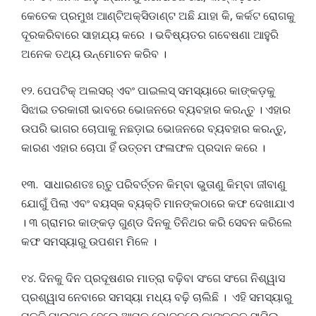
କେତେକ ପ୍ରମୁଖ ଆଣ୍ଟିଅକ୍ସିଡାଣ୍ଟ ଅଛି ଯାହା କି, କର୍କଟ ରୋଗକୁ
ଦୂରକରିବାରେ ସାହାଯ୍ୟ କରେ । ଭବିଷ୍ୟତର ଗବେଷଣା ଆହୁରି
ଅନେକ ତଥ୍ୟ ଉନ୍ମୋଚନ କରିବ ।
୧୨. ପେପଟିକ୍‌ ଅଲସର୍‌ ଏବଂ ପାଇଲସ୍‌ ସମସ୍ୟାରେ କାଙ୍କଡ଼କୁ
ସିଝାଇ ତରକାରୀ ଭାବରେ ଭୋଜନରେ ବ୍ୟବହାର କରନ୍ତୁ । ଏହାର
ଉପରି ଭାଗର ଚୋପାକୁ ନଛଡ଼ାଇ ଭୋଜନରେ ବ୍ୟବହାର କରନ୍ତୁ,
କାରଣ ଏହାର ଚୋପା ହିଁ ଉତ୍ତମ ଫଳାଫଳ ପ୍ରଦାନ କରେ ।
୧୩. ସାଧାରଣତଃ ଋତୁ ପରିବର୍ତ୍ତନ କିମ୍ବା ଭୁତାଣୁ କିମ୍ବା ଜୀବାଣୁ
ଯୋଗୁଁ ପିଲା ଏବଂ ବୟସ୍କ ବ୍ୟକ୍ତି ମାନଙ୍କଠାରେ କଫ ଦେଖାଯାଏ
। ୩ ଗ୍ରାମର କାଙ୍କଡ଼ ଗୁଣ୍ଡ ଦିନକୁ ତିନିଥର କରି ସେବନ କରିଲେ
କଫ ସମସ୍ୟାରୁ ଉପଶମ ମିଳେ ।
୧୪. ଦିନକୁ ଦିନ ପ୍ରଦୂଷଣର ମାତ୍ରା ବଢ଼ିବା ସଂଗେ ସଂଗେ ନିଶ୍ୱାସ
ପ୍ରଶ୍ୱାସ ନେବାରେ ସମସ୍ୟା ମଧ୍ୟ ବଢ଼ି ଚାଲିଛି । ଏହି ସମସ୍ୟାରୁ