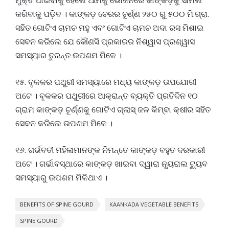
ମୁକ୍ତି ପାଇବାକୁ ହେଲେ ଆମକୁ ଭୋଜନରେ କାଙ୍କଡ଼କୁ ସାମିଲ
କରିବାକୁ ପଡ଼ିବ । କାଙ୍କଡ଼ ଚେରର ଚୂର୍ଣ୍ଣ ୨୫୦ ରୁ ୫୦୦ ମି.ଗ୍ରା.
ସହିତ ଗୋଟିଏ ଚାମଚ ମହୁ ଏବଂ ଗୋଟିଏ ଚାମଚ ଅଦା ରସ ମିଶାଇ
ସେବନ କରିଲେ ଯେ କୌଣସି ପ୍ରକାରର ନିଶ୍ୱାସ ପ୍ରଶ୍ୱାସ
ସମସ୍ୟାର ତୁରନ୍ତ ଉପଶମ ମିଳେ ।
୧୫. ବୃକକର ପଥୁରୀ ସମସ୍ୟାରେ ମଧ୍ୟ କାଙ୍କଡ଼ ଉପଯୋଗୀ
ଅଟେ । ବୃକକର ପଥୁରୀରେ ଆକ୍ରାନ୍ତ ବ୍ୟକ୍ତି ପ୍ରତିଦିନ ୧୦
ଗ୍ରାମ କାଙ୍କଡ଼ ଚୂର୍ଣ୍ଣକୁ ଗୋଟିଏ ଗ୍ଲାସ୍‌ ଜଳ କିମ୍ବା କ୍ଷୀର ସହିତ
ସେବନ କରିଲେ ଉପଶମ ମିଳେ ।
୧୬. ଗର୍ଭବତୀ ମହିଳାମାନଙ୍କ ନିମନ୍ତେ କାଙ୍କଡ଼ ବହୁତ ଦରକାରୀ
ଅଟେ । ଗର୍ଭାବସ୍ଥାରେ କାଙ୍କଡ଼ ଖାଇବା ଦ୍ୱାରା ନ୍ୟୂରାଲ ଟ୍ୟୁବ
ସମସ୍ୟାରୁ ଉପଶମ ମିଳିଥାଏ ।
BENEFITS OF SPINE GOURD
KAANKADA VEGETABLE BENEFITS
SPINE GOURD